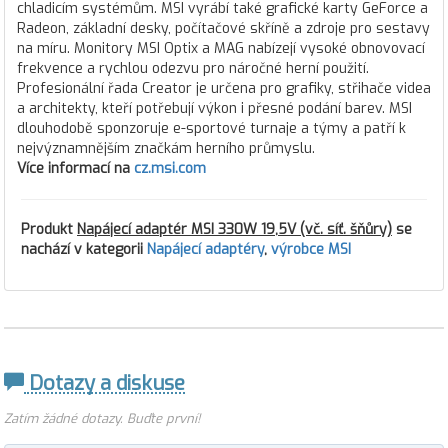
chladicím systémům. MSI vyrábí také grafické karty GeForce a
Radeon, základní desky, počítačové skříně a zdroje pro sestavy
na míru. Monitory MSI Optix a MAG nabízejí vysoké obnovovací
frekvence a rychlou odezvu pro náročné herní použití.
Profesionální řada Creator je určena pro grafiky, střihače videa
a architekty, kteří potřebují výkon i přesné podání barev. MSI
dlouhodobě sponzoruje e-sportové turnaje a týmy a patří k
nejvýznamnějším značkám herního průmyslu.
Více informací na
cz.msi.com
Produkt
Napájecí adaptér MSI 330W 19,5V (vč. síť. šňůry)
se
nachází v kategorii
Napájecí adaptéry
,
výrobce MSI
Dotazy a diskuse
Zatím žádné dotazy. Buďte první!