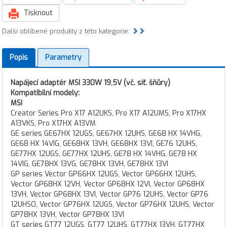
Tisknout
Další oblíbené produkty z této kategorie:
Popis
Parametry
Napájecí adaptér MSI 330W 19,5V (vč. síť. šňůry)
Kompatibilní modely:
MSI
Creator Series Pro X17 A12UKS, Pro X17 A12UMS, Pro X17HX
A13VKS, Pro X17HX A13VM
GE series GE67HX 12UGS, GE67HX 12UHS, GE68 HX 14VHG,
GE68 HX 14VIG, GE68HX 13VH, GE68HX 13VI, GE76 12UHS,
GE77HX 12UGS, GE77HX 12UHS, GE78 HX 14VHG, GE78 HX
14VIG, GE78HX 13VG, GE78HX 13VH, GE78HX 13VI
GP series Vector GP66HX 12UGS, Vector GP66HX 12UHS,
Vector GP68HX 12VH, Vector GP68HX 12VI, Vector GP68HX
13VH, Vector GP68HX 13VI, Vector GP76 12UHS, Vector GP76
12UHSO, Vector GP76HX 12UGS, Vector GP76HX 12UHS, Vector
GP78HX 13VH, Vector GP78HX 13VI
GT series GT77 12UGS, GT77 12UHS, GT77HX 13VH, GT77HX