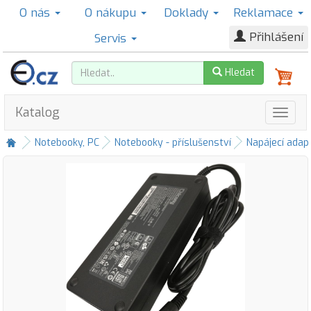
O nás
O nákupu
Doklady
Reklamace
Přihlášení
Servis
Hledat
Katalog
Notebooky, PC
Notebooky - příslušenství
Napájecí adap