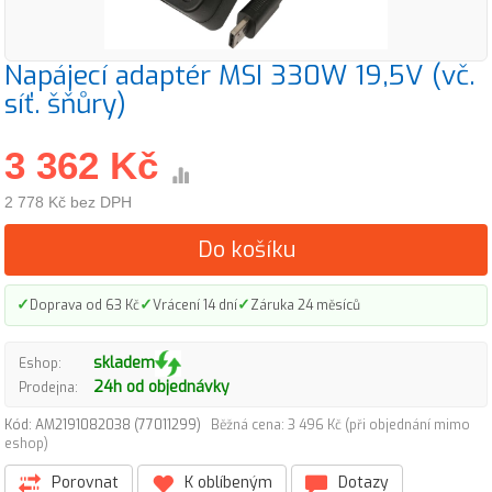
Napájecí adaptér MSI 330W 19,5V (vč.
síť. šňůry)
3 362 Kč
2 778 Kč bez DPH
Do košíku
✓
✓
✓
Doprava od 63 Kč
Vrácení 14 dní
Záruka 24 měsíců
skladem
Eshop:
24h od objednávky
Prodejna:
Kód: AM2191082038 (77011299)
Běžná cena: 3 496 Kč (při objednání mimo
eshop)
Porovnat
K oblíbeným
Dotazy