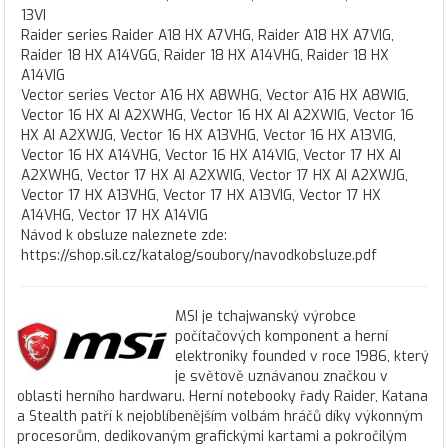
13VI
Raider series Raider A18 HX A7VHG, Raider A18 HX A7VIG,
Raider 18 HX A14VGG, Raider 18 HX A14VHG, Raider 18 HX
A14VIG
Vector series Vector A16 HX A8WHG, Vector A16 HX A8WIG,
Vector 16 HX AI A2XWHG, Vector 16 HX AI A2XWIG, Vector 16
HX AI A2XWJG, Vector 16 HX A13VHG, Vector 16 HX A13VIG,
Vector 16 HX A14VHG, Vector 16 HX A14VIG, Vector 17 HX AI
A2XWHG, Vector 17 HX AI A2XWIG, Vector 17 HX AI A2XWJG,
Vector 17 HX A13VHG, Vector 17 HX A13VIG, Vector 17 HX
A14VHG, Vector 17 HX A14VIG
Návod k obsluze naleznete zde:
https://shop.sil.cz/katalog/soubory/navodkobsluze.pdf
MSI je tchajwanský výrobce
počítačových komponent a herní
elektroniky founded v roce 1986, který
je světově uznávanou značkou v
oblasti herního hardwaru. Herní notebooky řady Raider, Katana
a Stealth patří k nejoblíbenějším volbám hráčů díky výkonným
procesorům, dedikovaným grafickými kartami a pokročilým