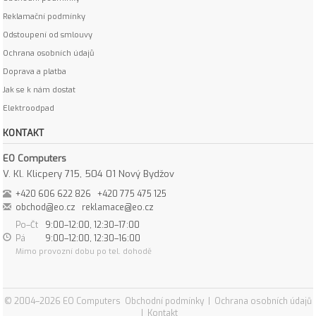
Reklamační podmínky
Odstoupení od smlouvy
Ochrana osobních údajů
Doprava a platba
Jak se k nám dostat
Elektroodpad
KONTAKT
EO Computers
V. Kl. Klicpery 715, 504 01 Nový Bydžov
+420 606 622 826
+420 775 475 125
obchod@eo.cz
reklamace@eo.cz
Po–Čt
9:00–12:00, 12:30–17:00
Pá
9:00–12:00, 12:30–16:00
Mimo provozní dobu po tel. dohodě
© 2004–2026 EO Computers
Obchodní podmínky
|
Ochrana osobních údajů
|
Kontakt