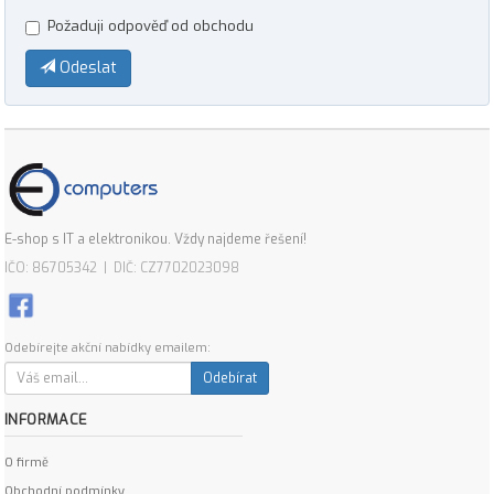
Požaduji odpověď od obchodu
Odeslat
E-shop s IT a elektronikou. Vždy najdeme řešení!
IČO: 86705342 | DIČ: CZ7702023098
Odebírejte akční nabídky emailem:
Odebírat
INFORMACE
O firmě
Obchodní podmínky