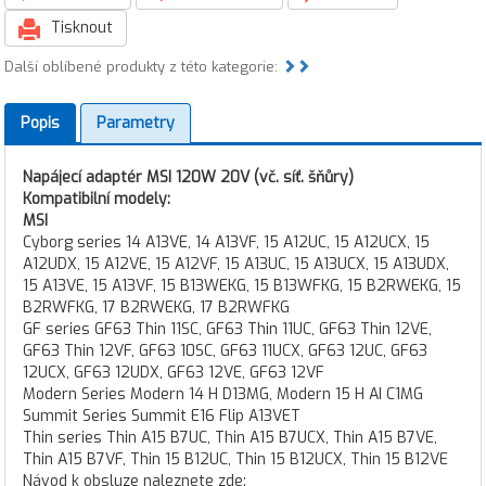
Tisknout
Další oblíbené produkty z této kategorie:
Popis
Parametry
Napájecí adaptér MSI 120W 20V (vč. síť. šňůry)
Kompatibilní modely:
MSI
Cyborg series 14 A13VE, 14 A13VF, 15 A12UC, 15 A12UCX, 15
A12UDX, 15 A12VE, 15 A12VF, 15 A13UC, 15 A13UCX, 15 A13UDX,
15 A13VE, 15 A13VF, 15 B13WEKG, 15 B13WFKG, 15 B2RWEKG, 15
B2RWFKG, 17 B2RWEKG, 17 B2RWFKG
GF series GF63 Thin 11SC, GF63 Thin 11UC, GF63 Thin 12VE,
GF63 Thin 12VF, GF63 10SC, GF63 11UCX, GF63 12UC, GF63
12UCX, GF63 12UDX, GF63 12VE, GF63 12VF
Modern Series Modern 14 H D13MG, Modern 15 H AI C1MG
Summit Series Summit E16 Flip A13VET
Thin series Thin A15 B7UC, Thin A15 B7UCX, Thin A15 B7VE,
Thin A15 B7VF, Thin 15 B12UC, Thin 15 B12UCX, Thin 15 B12VE
Návod k obsluze naleznete zde: