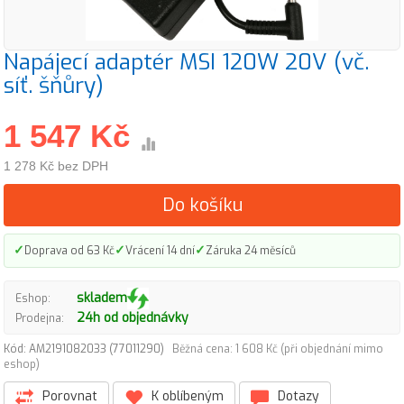
Napájecí adaptér MSI 120W 20V (vč.
síť. šňůry)
1 547 Kč
1 278 Kč bez DPH
Do košíku
✓
✓
✓
Doprava od 63 Kč
Vrácení 14 dní
Záruka 24 měsíců
skladem
Eshop:
24h od objednávky
Prodejna:
Kód: AM2191082033 (77011290)
Běžná cena: 1 608 Kč (při objednání mimo
eshop)
Porovnat
K oblíbeným
Dotazy