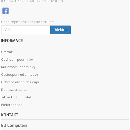
IČO: 86705342 | DIČ: CZ7702023098
Odebírejte akční nabídky emailem:
Odebírat
INFORMACE
O firmě
Obchodní podmínky
Reklamační podmínky
Odstoupení od smlouvy
Ochrana osobních údajů
Doprava a platba
Jak se k nám dostat
Elektroodpad
KONTAKT
EO Computers