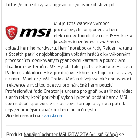
https://shop.sil.cz/katalog/soubory/navodkobsluze.pdf
MSI je tchajwanský výrobce
počítačových komponent a herní
elektroniky founded v roce 1986, který
je světově uznávanou značkou v
oblasti herního hardwaru. Herní notebooky řady Raider, Katana
a Stealth patří k nejoblíbenějším volbám hráčů díky výkonným
procesorům, dedikovaným grafickými kartami a pokročilým
chladicím systémům. MSI vyrábí také grafické karty GeForce a
Radeon, základní desky, počítačové skříně a zdroje pro sestavy
na míru. Monitory MSI Optix a MAG nabízejí vysoké obnovovací
frekvence a rychlou odezvu pro náročné herní použití.
Profesionální řada Creator je určena pro grafiky, střihače videa
a architekty, kteří potřebují výkon i přesné podání barev. MSI
dlouhodobě sponzoruje e-sportové turnaje a týmy a patří k
nejvýznamnějším značkám herního průmyslu.
Více informací na
cz.msi.com
Produkt
Napájecí adaptér MSI 120W 20V (vč. síť. šňůry)
se