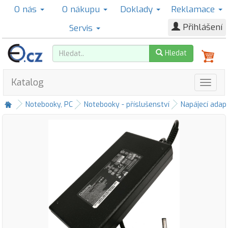
O nás
O nákupu
Doklady
Reklamace
Přihlášení
Servis
Hledat
Katalog
Notebooky, PC
Notebooky - příslušenství
Napájecí adap