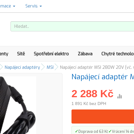
amace
Servis
enty
Sítě
Spotřební elektro
Zábava
Chytré technolo
Napájecí adaptéry
MSI
Napájecí adaptér MSI 280W 20V (vč. s
Napájecí adaptér M
2 288 Kč
1 891 Kč bez DPH
✓
✓
Doprava od 63 Kč
Vrácení 14 dn