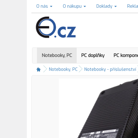
O nás
O nákupu
Doklady
Rekl
Notebooky, PC
PC doplňky
PC kompon
Notebooky, PC
Notebooky - příslušenství