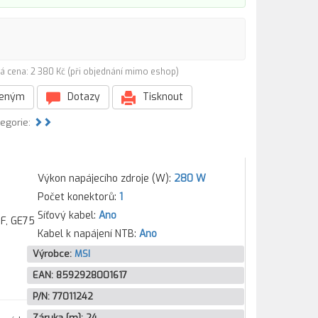
á cena: 2 380 Kč (při objednání mimo eshop)
beným
Dotazy
Tisknout
tegorie:
Výkon napájecího zdroje (W):
280 W
Počet konektorů:
1
Síťový kabel:
Ano
F, GE75
Kabel k napájení NTB:
Ano
Výrobce:
MSI
EAN:
8592928001617
P/N:
77011242
Záruka [m]:
24