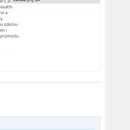
erý je
Stealth
mi a
y,
lou odezvu
on i
 průmyslu.