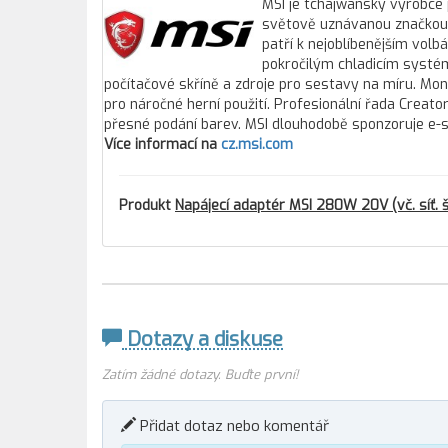
MSI je tchajwanský výrobce 
světově uznávanou značkou v
patří k nejoblíbenějším vo
pokročilým chladicím systém
počítačové skříně a zdroje pro sestavy na míru. Mo
pro náročné herní použití. Profesionální řada Creator 
přesné podání barev. MSI dlouhodobě sponzoruje e-
Více informací na
cz.msi.com
Produkt
Napájecí adaptér MSI 280W 20V (vč. síť. 
Dotazy a diskuse
Zatím žádné dotazy. Buďte první!
Přidat dotaz nebo komentář