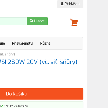
Přihlášení
Hledat
gie
Příslušenství
Různé
íť. šňůry)
SI 280W 20V (vč. síť. šňůry)
Do košíku
✓
í
Záruka 24 měsíců