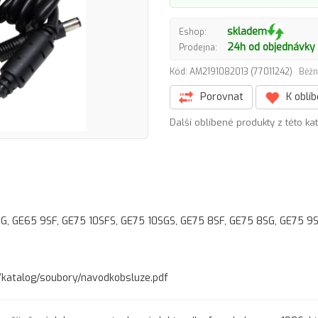
skladem
Eshop:
24h od objednávky
Prodejna:
Kód: AM2191082013 (77011242)
Běžn
Porovnat
K oblí
Další oblíbené produkty z této ka
G, GE65 9SF, GE75 10SFS, GE75 10SGS, GE75 8SF, GE75 8SG, GE75 9S
cz/katalog/soubory/navodkobsluze.pdf