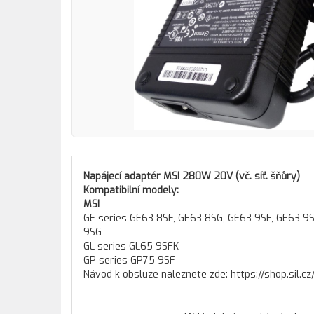
Napájecí adaptér MSI 280W 20V (vč. síť. šňůry)
Kompatibilní modely:
MSI
GE series GE63 8SF, GE63 8SG, GE63 9SF, GE63 9S
9SG
GL series GL65 9SFK
GP series GP75 9SF
Návod k obsluze naleznete zde: https://shop.sil.