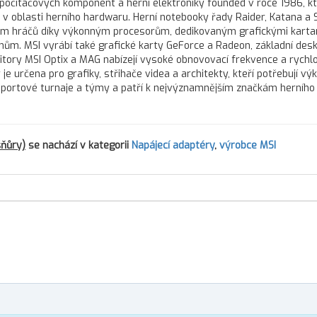
počítačových komponent a herní elektroniky founded v roce 1986, kt
 oblasti herního hardwaru. Herní notebooky řady Raider, Katana a 
lbám hráčů díky výkonným procesorům, dedikovaným grafickými karta
ům. MSI vyrábí také grafické karty GeForce a Radeon, základní desk
nitory MSI Optix a MAG nabízejí vysoké obnovovací frekvence a rych
je určena pro grafiky, střihače videa a architekty, kteří potřebují výk
sportové turnaje a týmy a patří k nejvýznamnějším značkám herního
šňůry)
se nachází v kategorii
Napájecí adaptéry
,
výrobce MSI