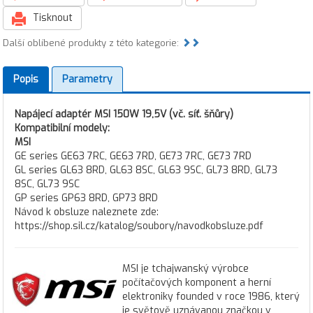
Tisknout
Další oblíbené produkty z této kategorie:
Popis
Parametry
Napájecí adaptér MSI 150W 19,5V (vč. síť. šňůry)
Kompatibilní modely:
MSI
GE series GE63 7RC, GE63 7RD, GE73 7RC, GE73 7RD
GL series GL63 8RD, GL63 8SC, GL63 9SC, GL73 8RD, GL73
8SC, GL73 9SC
GP series GP63 8RD, GP73 8RD
Návod k obsluze naleznete zde:
https://shop.sil.cz/katalog/soubory/navodkobsluze.pdf
MSI je tchajwanský výrobce
počítačových komponent a herní
elektroniky founded v roce 1986, který
je světově uznávanou značkou v