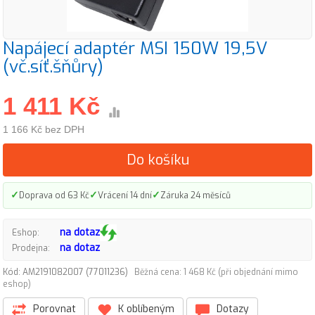
Napájecí adaptér MSI 150W 19,5V
(vč.síť.šňůry)
1 411 Kč
1 166 Kč bez DPH
Do košíku
✓
✓
✓
Doprava od 63 Kč
Vrácení 14 dní
Záruka 24 měsíců
na dotaz
Eshop:
na dotaz
Prodejna:
Kód: AM2191082007 (77011236)
Běžná cena: 1 468 Kč (při objednání mimo
eshop)
Porovnat
K oblíbeným
Dotazy