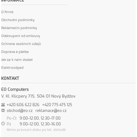
INFORMACE
O firmě
Obchodní podmínky
Reklamační podmínky
Odstoupení od smlouvy
Ochrana osobních údajů
Doprava a platba
Jak se k nám dostat
Elektroodpad
KONTAKT
EO Computers
V. Kl. Klicpery 715, 504 01 Nový Bydžov
+420 606 622 826
+420 775 475 125
obchod@eo.cz
reklamace@eo.cz
Po–Čt
9:00–12:00, 12:30–17:00
Pá
9:00–12:00, 12:30–16:00
Mimo provozní dobu po tel. dohodě