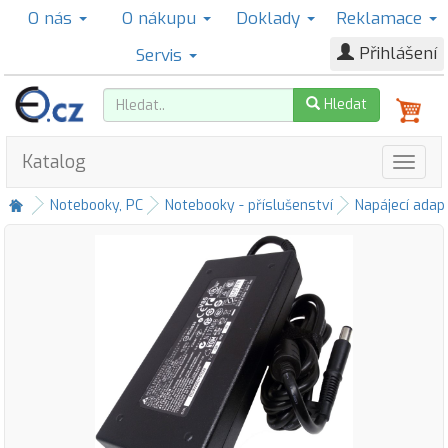
O nás
O nákupu
Doklady
Reklamace
Přihlášení
Servis
Hledat
Katalog
Notebooky, PC
Notebooky - příslušenství
Napájecí adap