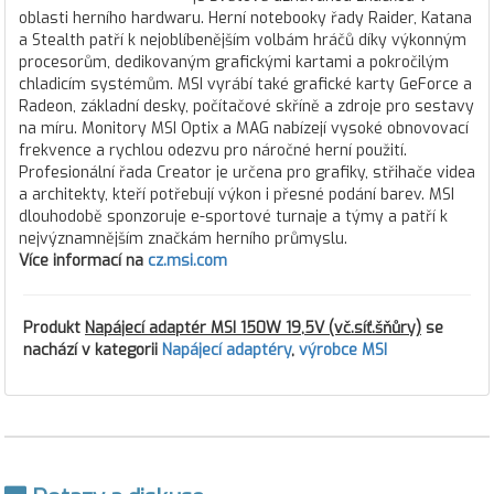
oblasti herního hardwaru. Herní notebooky řady Raider, Katana
a Stealth patří k nejoblíbenějším volbám hráčů díky výkonným
procesorům, dedikovaným grafickými kartami a pokročilým
chladicím systémům. MSI vyrábí také grafické karty GeForce a
Radeon, základní desky, počítačové skříně a zdroje pro sestavy
na míru. Monitory MSI Optix a MAG nabízejí vysoké obnovovací
frekvence a rychlou odezvu pro náročné herní použití.
Profesionální řada Creator je určena pro grafiky, střihače videa
a architekty, kteří potřebují výkon i přesné podání barev. MSI
dlouhodobě sponzoruje e-sportové turnaje a týmy a patří k
nejvýznamnějším značkám herního průmyslu.
Více informací na
cz.msi.com
Produkt
Napájecí adaptér MSI 150W 19,5V (vč.síť.šňůry)
se
nachází v kategorii
Napájecí adaptéry
,
výrobce MSI