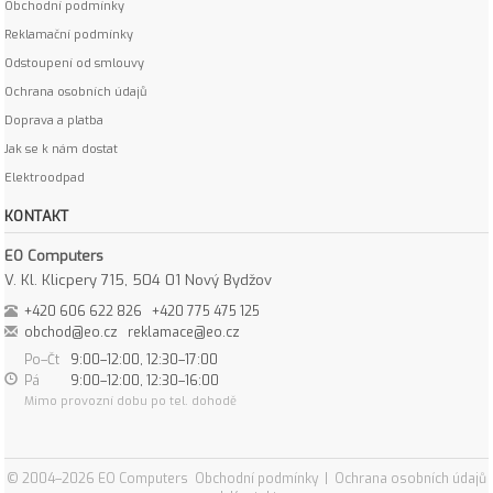
Obchodní podmínky
Reklamační podmínky
Odstoupení od smlouvy
Ochrana osobních údajů
Doprava a platba
Jak se k nám dostat
Elektroodpad
KONTAKT
EO Computers
V. Kl. Klicpery 715, 504 01 Nový Bydžov
+420 606 622 826
+420 775 475 125
obchod@eo.cz
reklamace@eo.cz
Po–Čt
9:00–12:00, 12:30–17:00
Pá
9:00–12:00, 12:30–16:00
Mimo provozní dobu po tel. dohodě
© 2004–2026 EO Computers
Obchodní podmínky
|
Ochrana osobních údajů