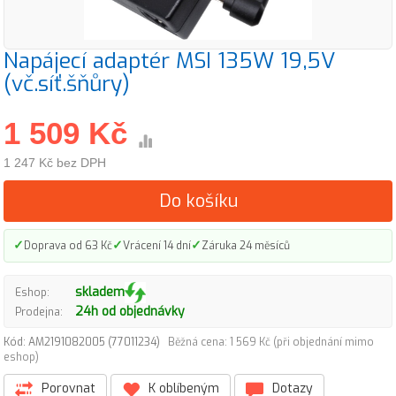
Napájecí adaptér MSI 135W 19,5V
(vč.síť.šňůry)
1 509 Kč
1 247 Kč bez DPH
Do košíku
✓
✓
✓
Doprava od 63 Kč
Vrácení 14 dní
Záruka 24 měsíců
skladem
Eshop:
24h od objednávky
Prodejna:
Kód: AM2191082005 (77011234)
Běžná cena: 1 569 Kč (při objednání mimo
eshop)
Porovnat
K oblíbeným
Dotazy