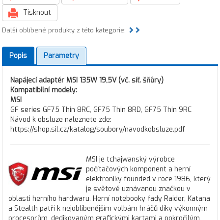
Tisknout
Další oblíbené produkty z této kategorie:
Popis
Parametry
Napájecí adaptér MSI 135W 19,5V (vč. síť. šňůry)
Kompatibilní modely:
MSI
GF series GF75 Thin 8RC, GF75 Thin 8RD, GF75 Thin 9RC
Návod k obsluze naleznete zde:
https://shop.sil.cz/katalog/soubory/navodkobsluze.pdf
MSI je tchajwanský výrobce
počítačových komponent a herní
elektroniky founded v roce 1986, který
je světově uznávanou značkou v
oblasti herního hardwaru. Herní notebooky řady Raider, Katana
a Stealth patří k nejoblíbenějším volbám hráčů díky výkonným
procesorům, dedikovaným grafickými kartami a pokročilým