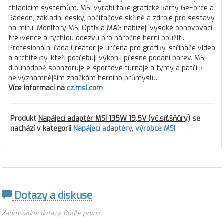
chladicím systémům. MSI vyrábí také grafické karty GeForce a
Radeon, základní desky, počítačové skříně a zdroje pro sestavy
na míru. Monitory MSI Optix a MAG nabízejí vysoké obnovovací
frekvence a rychlou odezvu pro náročné herní použití.
Profesionální řada Creator je určena pro grafiky, střihače videa
a architekty, kteří potřebují výkon i přesné podání barev. MSI
dlouhodobě sponzoruje e-sportové turnaje a týmy a patří k
nejvýznamnějším značkám herního průmyslu.
Více informací na
cz.msi.com
Produkt
Napájecí adaptér MSI 135W 19,5V (vč.síť.šňůry)
se
nachází v kategorii
Napájecí adaptéry
,
výrobce MSI
Dotazy a diskuse
Zatím žádné dotazy. Buďte první!