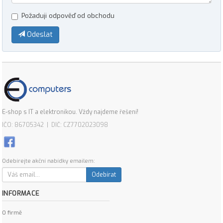
Požaduji odpověď od obchodu
Odeslat
E-shop s IT a elektronikou. Vždy najdeme řešení!
IČO: 86705342 | DIČ: CZ7702023098
Odebírejte akční nabídky emailem:
Odebírat
INFORMACE
O firmě