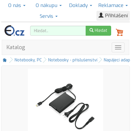
O nás
O nákupu
Doklady
Reklamace
Přihlášení
Servis
Hledat
Katalog
Notebooky, PC
Notebooky - příslušenství
Napájecí adap