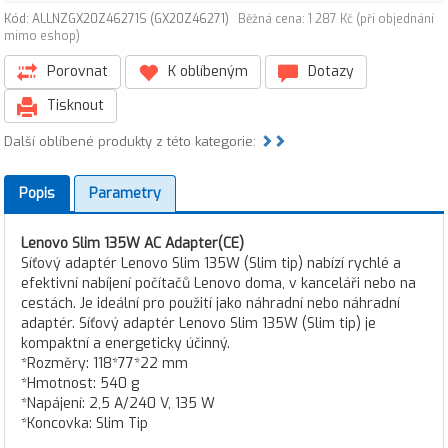
Kód: ALLNZGX20Z46271S (GX20Z46271)
Běžná cena: 1 287 Kč (při objednání
mimo eshop)
Porovnat
K oblíbeným
Dotazy
Tisknout
Další oblíbené produkty z této kategorie:
Popis
Parametry
Lenovo Slim 135W AC Adapter(CE)
Síťový adaptér Lenovo Slim 135W (Slim tip) nabízí rychlé a
efektivní nabíjení počítačů Lenovo doma, v kanceláři nebo na
cestách. Je ideální pro použití jako náhradní nebo náhradní
adaptér. Síťový adaptér Lenovo Slim 135W (Slim tip) je
kompaktní a energeticky účinný.
*Rozměry: 118*77*22 mm
*Hmotnost: 540 g
*Napájení: 2,5 A/240 V, 135 W
*Koncovka: Slim Tip