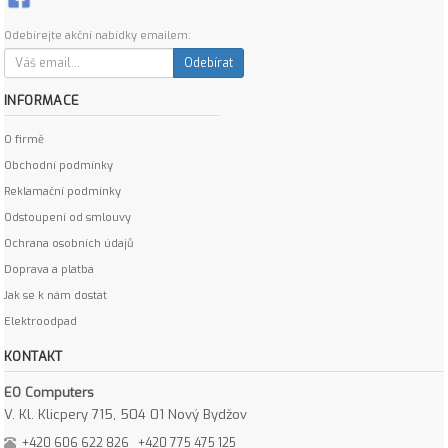
Odebírejte akční nabídky emailem:
Odebírat
INFORMACE
O firmě
Obchodní podmínky
Reklamační podmínky
Odstoupení od smlouvy
Ochrana osobních údajů
Doprava a platba
Jak se k nám dostat
Elektroodpad
KONTAKT
EO Computers
V. Kl. Klicpery 715, 504 01 Nový Bydžov
+420 606 622 826
+420 775 475 125