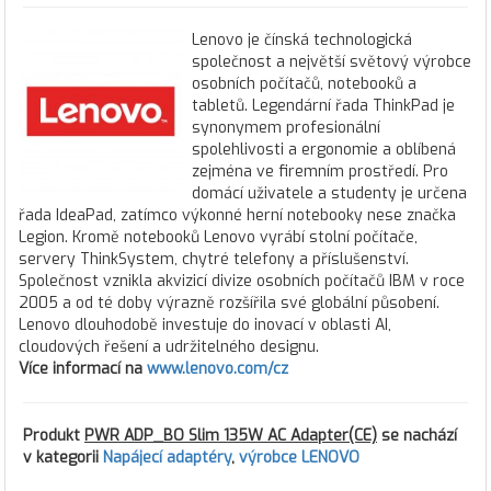
Lenovo je čínská technologická
společnost a největší světový výrobce
osobních počítačů, notebooků a
tabletů. Legendární řada ThinkPad je
synonymem profesionální
spolehlivosti a ergonomie a oblíbená
zejména ve firemním prostředí. Pro
domácí uživatele a studenty je určena
řada IdeaPad, zatímco výkonné herní notebooky nese značka
Legion. Kromě notebooků Lenovo vyrábí stolní počítače,
servery ThinkSystem, chytré telefony a příslušenství.
Společnost vznikla akvizicí divize osobních počítačů IBM v roce
2005 a od té doby výrazně rozšířila své globální působení.
Lenovo dlouhodobě investuje do inovací v oblasti AI,
cloudových řešení a udržitelného designu.
Více informací na
www.lenovo.com/cz
Produkt
PWR ADP_BO Slim 135W AC Adapter(CE)
se nachází
v kategorii
Napájecí adaptéry
,
výrobce LENOVO