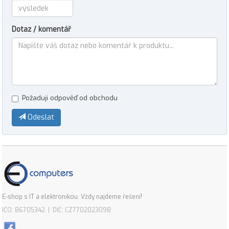
Dotaz / komentář
Požaduji odpověď od obchodu
Odeslat
E-shop s IT a elektronikou. Vždy najdeme řešení!
IČO: 86705342 | DIČ: CZ7702023098