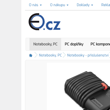
O nás
O nákupu
Doklady
Rekl
Notebooky, PC
PC doplňky
PC kompon
Notebooky, PC
Notebooky - příslušenství