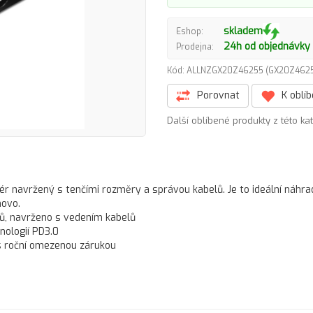
skladem
Eshop:
24h od objednávky
Prodejna:
Kód: ALLNZGX20Z46255 (GX20Z46
Porovnat
K oblí
Další oblíbené produkty z této ka
r navržený s tenčími rozměry a správou kabelů. Je to ideální náhr
novo.
ů, navrženo s vedením kabelů
nologií PD3.0
 s roční omezenou zárukou