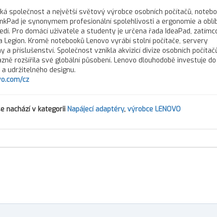
cká společnost a největší světový výrobce osobních počítačů, noteb
inkPad je synonymem profesionální spolehlivosti a ergonomie a oblí
dí. Pro domácí uživatele a studenty je určena řada IdeaPad, zatím
 Legion. Kromě notebooků Lenovo vyrábí stolní počítače, servery
 a příslušenství. Společnost vznikla akvizicí divize osobních počítač
zně rozšířila své globální působení. Lenovo dlouhodobě investuje do 
í a udržitelného designu.
o.com/cz
e nachází v kategorii
Napájecí adaptéry
,
výrobce LENOVO