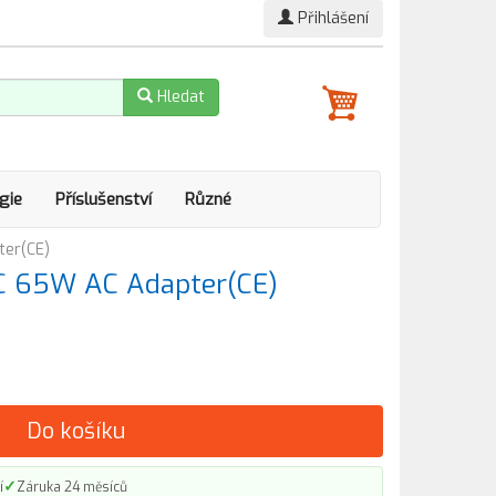
Přihlášení
Hledat
gie
Příslušenství
Různé
ter(CE)
C 65W AC Adapter(CE)
Do košíku
✓
í
Záruka 24 měsíců