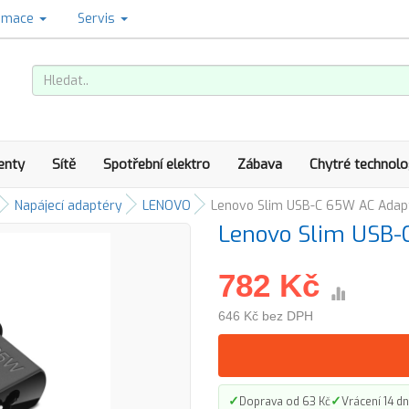
amace
Servis
enty
Sítě
Spotřební elektro
Zábava
Chytré technolo
Napájecí adaptéry
LENOVO
Lenovo Slim USB-C 65W AC Adap
Lenovo Slim USB-
782 Kč
646 Kč bez DPH
✓
✓
Doprava od 63 Kč
Vrácení 14 dn