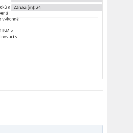
ooků a
Záruka [m]:
24
bená
co výkonné
ů IBM v
inovací v