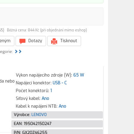
255)
Běžná cena: 844 Kč (při objednání mimo eshop)
beným
Dotazy
Tisknout
tegorie:
Výkon napájecího zdroje (W):
65 W
ada nebo
Napájecí konektor:
USB - C
Počet konektorů:
1
Síťový kabel:
Ano
Kabel k napájení NTB:
Ano
Výrobce:
LENOVO
EAN:
195042150247
P/N:
GX20Z46255