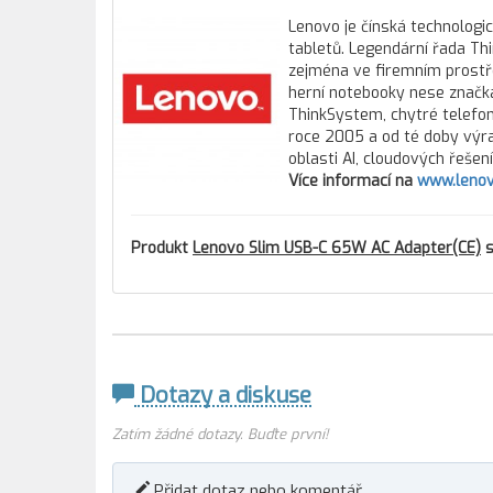
Lenovo je čínská technologi
tabletů. Legendární řada Th
zejména ve firemním prostře
herní notebooky nese značka
ThinkSystem, chytré telefony
roce 2005 a od té doby výra
oblasti AI, cloudových řešen
Více informací na
www.lenov
Produkt
Lenovo Slim USB-C 65W AC Adapter(CE)
s
Dotazy a diskuse
Zatím žádné dotazy. Buďte první!
Přidat dotaz nebo komentář