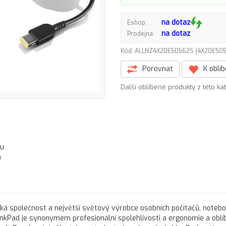
na dotaz
Eshop:
na dotaz
Prodejna:
Kód: ALLNZ4X20E50562S (4X20E5
Porovnat
K oblí
Další oblíbené produkty z této ka
ou
h
cká společnost a největší světový výrobce osobních počítačů, noteb
inkPad je synonymem profesionální spolehlivosti a ergonomie a oblí