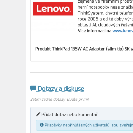
zejména ve firemním prostře
herní notebooky nese značka
ThinkSystem, chytré telefony
roce 2005 a od té doby výra
oblasti AI, cloudových řešen
Více informací na
www.lenov
Produkt
ThinkPad 135W AC Adapter (slim tip) SK
s
Dotazy a diskuse
Zatím žádné dotazy. Buďte první!
Přidat dotaz nebo komentář
Příspěvky nepřihlášených uživatelů jsou zveřej