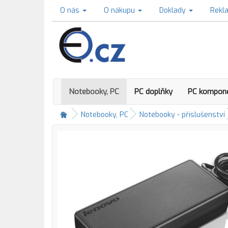
O nás
O nákupu
Doklady
Rekl
Notebooky, PC
PC doplňky
PC kompon
Notebooky, PC
Notebooky - příslušenství