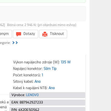
0562)
Běžná cena: 2 946 Kč (při objednání mimo eshop)
beným
Dotazy
Tisknout
tegorie:
Výkon napájecího zdroje (W):
135 W
Napájecí konektor:
Slim Tip
Počet konektorů:
1
Síťový kabel:
Ano
Kabel k napájení NTB:
Ano
Výrobce:
LENOVO
ooků a
EAN:
887942927233
bená
P/N:
4X20E50562