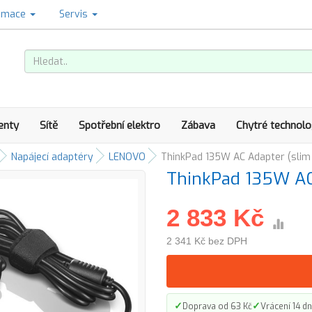
amace
Servis
enty
Sítě
Spotřební elektro
Zábava
Chytré technolo
Napájecí adaptéry
LENOVO
ThinkPad 135W AC Adapter (slim 
ThinkPad 135W AC 
2 833 Kč
2 341 Kč bez DPH
✓
✓
Doprava od 63 Kč
Vrácení 14 dn