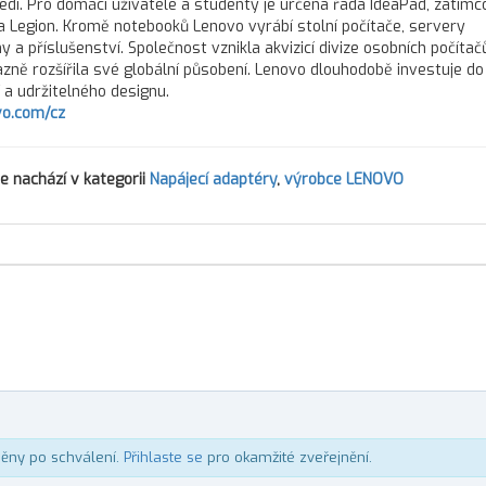
dí. Pro domácí uživatele a studenty je určena řada IdeaPad, zatím
 Legion. Kromě notebooků Lenovo vyrábí stolní počítače, servery
 a příslušenství. Společnost vznikla akvizicí divize osobních počítač
zně rozšířila své globální působení. Lenovo dlouhodobě investuje do 
í a udržitelného designu.
o.com/cz
e nachází v kategorii
Napájecí adaptéry
,
výrobce LENOVO
něny po schválení.
Přihlaste se
pro okamžité zveřejnění.