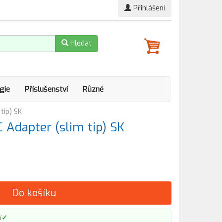
Přihlášení
Hledat
gie
Příslušenství
Různé
tip) SK
Adapter (slim tip) SK
Do košíku
✓
í