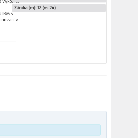
co výkonné
Záruka [m]:
12 (os.24)
ů IBM v
inovací v