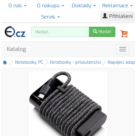
O nás
O nákupu
Doklady
Reklamace
Přihlášení
Servis
Hledat
Katalog
Notebooky, PC
Notebooky - příslušenství
Napájecí adap