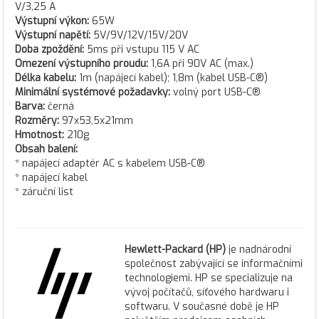
V/3,25 A
Výstupní výkon:
65W
Výstupní napětí:
5V/9V/12V/15V/20V
Doba zpoždění:
5ms při vstupu 115 V AC
Omezení výstupního proudu:
1,6A při 90V AC (max.)
Délka kabelu:
1m (napájecí kabel); 1,8m (kabel USB-C®)
Minimální systémové požadavky:
volný port USB-C®
Barva:
černá
Rozměry:
97x53,5x21mm
Hmotnost:
210g
Obsah balení:
* napájecí adaptér AC s kabelem USB-C®
* napájecí kabel
* záruční list
Hewlett-Packard (HP)
je nadnárodní
společnost zabývající se informačními
technologiemi. HP se specializuje na
vývoj počítačů, síťového hardwaru i
softwaru. V současné době je HP