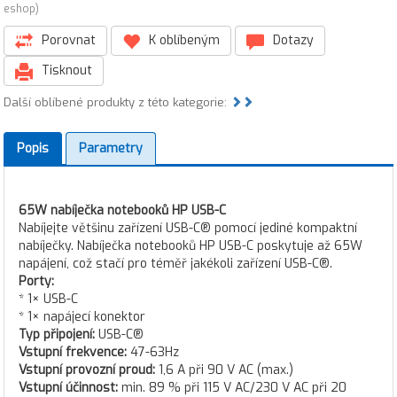
eshop)
Porovnat
K oblíbeným
Dotazy
Tisknout
Další oblíbené produkty z této kategorie:
Popis
Parametry
65W nabíječka notebooků HP USB-C
Nabíjejte většinu zařízení USB-C® pomocí jediné kompaktní
nabíječky. Nabíječka notebooků HP USB-C poskytuje až 65W
napájení, což stačí pro téměř jakékoli zařízení USB-C®.
Porty:
* 1× USB-C
* 1× napájecí konektor
Typ připojení:
USB-C®
Vstupní frekvence:
47-63Hz
Vstupní provozní proud:
1,6 A při 90 V AC (max.)
Vstupní účinnost:
min. 89 % při 115 V AC/230 V AC při 20