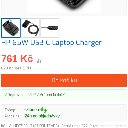
HP 65W USB-C Laptop Charger
761 Kč
629 Kč bez DPH
Do košíku
✓
✓
✓
Doprava od 63 Kč
Vrácení 14 dní
skladem
Eshop:
24h od objednávky
Prodejna:
Kód: AHHP671R3UT (671R3UT#ABB)
Běžná cena: 822 Kč (při objednání mimo