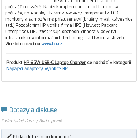
největším prodejcem osobních
počítačů na světě. Nabízí kompletní portfolio IT techniky -
počítače, notebooky, tiskárny, servery, komponenty, LCD
monitory a samozřejmě příslušenství (brašny, myši, klávesnice
atd.) Rozdělením HP vzniká firma HPE (Hewlett Packard
Enterprise). HPE zastřešuje obchodní činnost v odvětví
infrastruktury informačních technologií, software a služeb.
Více informací na
www.hp.cz
Produkt
HP 65W USB-C Laptop Charger
se nachází v kategorii
Napájecí adaptéry
,
výrobce HP
Dotazy a diskuse
Zatím žádné dotazy. Buďte první!
Přidat dotaz nebo komentář