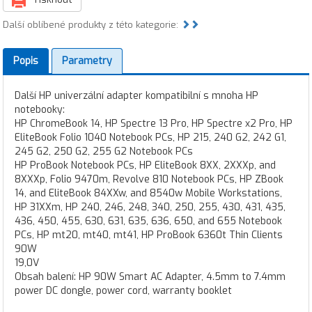
Další oblíbené produkty z této kategorie:
Popis
Parametry
Další HP univerzální adapter kompatibilní s mnoha HP
notebooky:
HP ChromeBook 14, HP Spectre 13 Pro, HP Spectre x2 Pro, HP
EliteBook Folio 1040 Notebook PCs, HP 215, 240 G2, 242 G1,
245 G2, 250 G2, 255 G2 Notebook PCs
HP ProBook Notebook PCs, HP EliteBook 8XX, 2XXXp, and
8XXXp, Folio 9470m, Revolve 810 Notebook PCs, HP ZBook
14, and EliteBook 84XXw, and 8540w Mobile Workstations,
HP 31XXm, HP 240, 246, 248, 340, 250, 255, 430, 431, 435,
436, 450, 455, 630, 631, 635, 636, 650, and 655 Notebook
PCs, HP mt20, mt40, mt41, HP ProBook 6360t Thin Clients
90W
19,0V
Obsah balení: HP 90W Smart AC Adapter, 4.5mm to 7.4mm
power DC dongle, power cord, warranty booklet