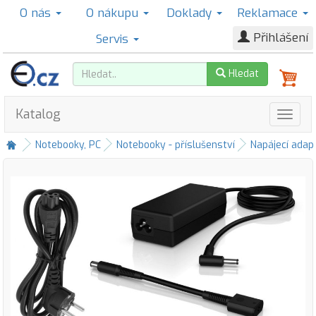
O nás
O nákupu
Doklady
Reklamace
Přihlášení
Servis
Hledat
Katalog
Notebooky, PC
Notebooky - příslušenství
Napájecí adap