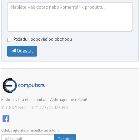
Požaduji odpověď od obchodu
Odeslat
E-shop s IT a elektronikou. Vždy najdeme řešení!
IČO: 86705342 | DIČ: CZ7702023098
Odebírejte akční nabídky emailem:
Odebírat