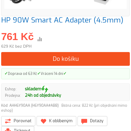
HP 90W Smart AC Adapter (4.5mm)
761 Kč
629 Kč bez DPH
Do košíku
✓
✓
✓
Doprava od 63 Kč
Vrácení 14 dní
skladem
Eshop:
24h od objednávky
Prodejna:
Kód: AHH6Y90AA (H6Y90AA#ABB)
Běžná cena: 822 Kč (při objednání mimo
eshop)
Porovnat
K oblíbeným
Dotazy
Tisknout