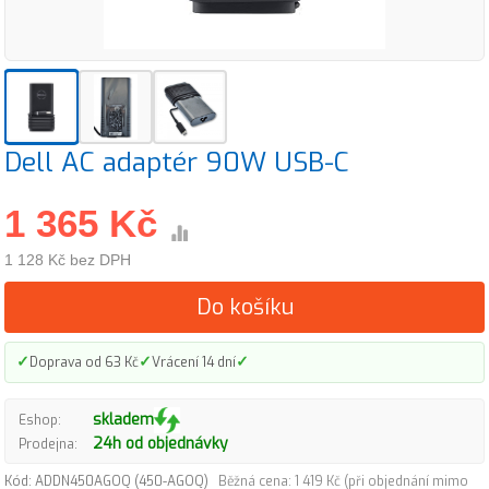
Dell AC adaptér 90W USB-C
1 365 Kč
1 128 Kč bez DPH
Do košíku
✓
✓
✓
Doprava od 63 Kč
Vrácení 14 dní
skladem
Eshop:
24h od objednávky
Prodejna:
Kód: ADDN450AGOQ (450-AGOQ)
Běžná cena: 1 419 Kč (při objednání mimo