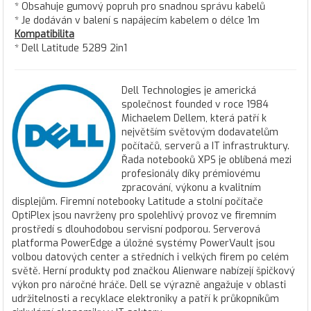
* Obsahuje gumový popruh pro snadnou správu kabelů
* Je dodáván v balení s napájecím kabelem o délce 1m
Kompatibilita
* Dell Latitude 5289 2in1
Dell Technologies je americká
společnost founded v roce 1984
Michaelem Dellem, která patří k
největším světovým dodavatelům
počítačů, serverů a IT infrastruktury.
Řada notebooků XPS je oblíbená mezi
profesionály díky prémiovému
zpracování, výkonu a kvalitním
displejům. Firemní notebooky Latitude a stolní počítače
OptiPlex jsou navrženy pro spolehlivý provoz ve firemním
prostředí s dlouhodobou servisní podporou. Serverová
platforma PowerEdge a úložné systémy PowerVault jsou
volbou datových center a středních i velkých firem po celém
světě. Herní produkty pod značkou Alienware nabízejí špičkový
výkon pro náročné hráče. Dell se výrazně angažuje v oblasti
udržitelnosti a recyklace elektroniky a patří k průkopníkům