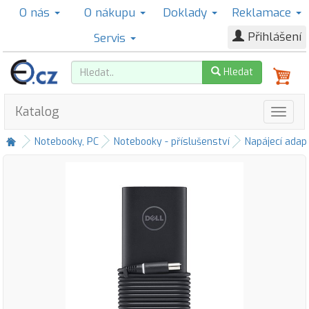
O nás
O nákupu
Doklady
Reklamace
Přihlášení
Servis
Hledat
Katalog
Notebooky, PC
Notebooky - příslušenství
Napájecí adap