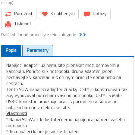
eshop)
Porovnat
K oblíbeným
Dotazy
Tisknout
Další oblíbené produkty z této kategorie:
Popis
Parametry
Napájecí adaptér už nemusíte přenášet mezi domovem a
kanceláří. Pořiďte si k notebooku druhý adaptér, jeden
nechávejte v kanceláři a s druhým pracujte doma nebo na
cestách.
Tento 90W napájecí adaptér značky Dell™ je konstruován tak,
aby vyhovoval potřebám vašeho notebooku Dell™ . S Male
USB-C konektor, umožňuje práci s počítačem a současné
nabíjení baterie z elektrické sítě.
Vlastnosti
* Nabízí 90 Watt k dostatečnému napájení a nabíjení vašeho
notebooku
* 1m napájecí kabel je součástí balení