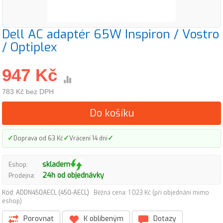
Dell AC adaptér 65W Inspiron / Vostro
/ Optiplex
947 Kč
783 Kč bez DPH
Do košíku
✓
✓
✓
Doprava od 63 Kč
Vrácení 14 dní
skladem
Eshop:
24h od objednávky
Prodejna:
Kód: ADDN450AECL (450-AECL)
Běžná cena: 1 023 Kč (při objednání mimo
eshop)
Porovnat
K oblíbeným
Dotazy