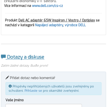
cirkulární ekonomiky v IT sektoru.
Více informací na
www.dell.com/cs-cz
Produkt
Dell AC adaptér 65W Inspiron / Vostro / Optiplex
se
nachází v kategorii
Napájecí adaptéry
,
výrobce DELL
Dotazy a diskuse
Zatím žádné dotazy. Buďte první!
Přidat dotaz nebo komentář
Příspěvky nepřihlášených uživatelů jsou zveřejněny po
schválení.
Přihlaste se
pro okamžité zveřejnění.
Vaše jméno