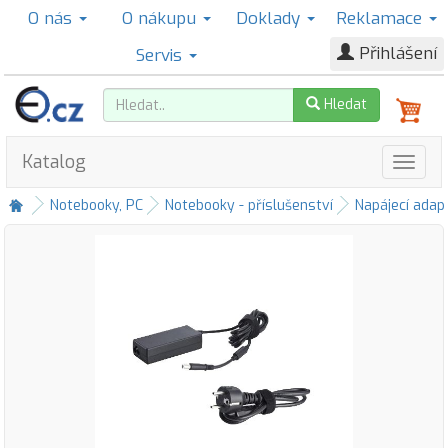
O nás
O nákupu
Doklady
Reklamace
Přihlášení
Servis
Hledat
Katalog
Notebooky, PC
Notebooky - příslušenství
Napájecí adap