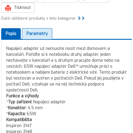
Tisknout
Další oblíbené produkty z této kategorie:
Popis
Parametry
Napájecí adaptér už nemusíte nosit mezi domovem a
kanceláří. Pořiďte si k notebooku druhý adaptér, jeden
nechávejte v kanceláři a s druhým pracujte doma nebo na
cestách. 65W napájecí adaptér Dell™ umožňuje práci s
notebookem a nabíjení baterie z elektrické sítě. Tento produkt
byl testován a ověřen v počítačích Dell. Pokud jej použijete v
počítači Dell, vztahuje se na něj technická podpora
společnosti Dell.
Funkce a výhody
*
Typ zařízení:
Napájecí adaptér
*
Konektor:
4,5 mm
*
Kapacita:
65W
Kompatibilita
Inspiron 3147
Inspiron 3148