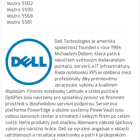
Vostro 5502
Vostro 5590
Vostro 5568
Vostro 5581
Dell Technologies je americká
společnost founded v roce 1984
Michaelem Dellem, která patří k
největším světovým dodavatelům
počítačů, serverů a IT infrastruktury.
Řada notebooků XPS je oblíbená mezi
profesionály díky prémiovému
zpracování, výkonu a kvalitním
displejům. Firemní notebooky Latitude a stolní počítače
OptiPlex jsou navrženy pro spolehlivý provoz ve firemním
prostředí s dlouhodobou servisní podporou. Serverová
platforma PowerEdge a úložné systémy PowerVault jsou
volbou datových center a středních i velkých firem po celém
světě. Herní produkty pod značkou Alienware nabízejí špičkový
výkon pro náročné hráče. Dell se výrazně angažuje v oblasti
udržitelnosti a recyklace elektroniky a patří k průkopníkům