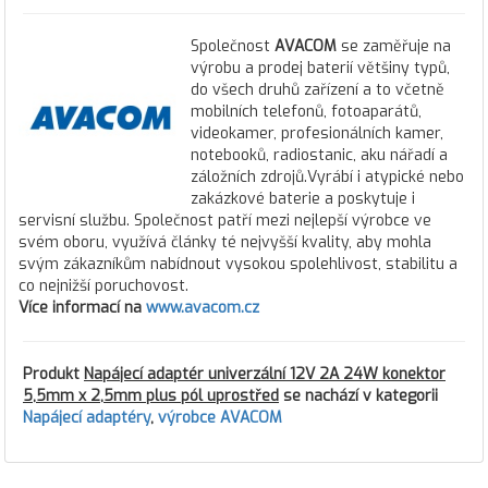
Společnost
AVACOM
se zaměřuje na
výrobu a prodej baterií většiny typů,
do všech druhů zařízení a to včetně
mobilních telefonů, fotoaparátů,
videokamer, profesionálních kamer,
notebooků, radiostanic, aku nářadí a
záložních zdrojů.Vyrábí i atypické nebo
zakázkové baterie a poskytuje i
servisní službu. Společnost patří mezi nejlepší výrobce ve
svém oboru, využívá články té nejvyšší kvality, aby mohla
svým zákazníkům nabídnout vysokou spolehlivost, stabilitu a
co nejnižší poruchovost.
Více informací na
www.avacom.cz
Produkt
Napájecí adaptér univerzální 12V 2A 24W konektor
5,5mm x 2,5mm plus pól uprostřed
se nachází v kategorii
Napájecí adaptéry
,
výrobce AVACOM