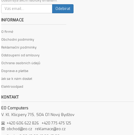
Odebírejte akční nabídky emailem:
Odebírat
INFORMACE
O firmě
Obchodní podmínky
Reklamační podmínky
Odstoupení od smlouvy
Ochrana osobních údajů
Doprava a platba
Jak se k nám dostat
Elektroodpad
KONTAKT
EO Computers
V. Kl. Klicpery 715, 504 01 Nový Bydžov
+420 606 622 826
+420 775 475 125
obchod@eo.cz
reklamace@eo.cz