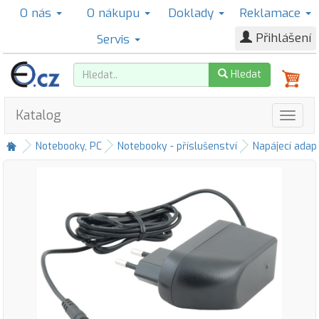
O nás
O nákupu
Doklady
Reklamace
Přihlášení
Servis
Hledat
Katalog
Notebooky, PC
Notebooky - příslušenství
Napájecí adap