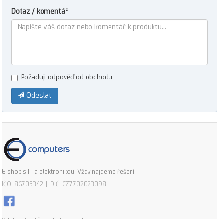
Dotaz / komentář
Požaduji odpověď od obchodu
Odeslat
E-shop s IT a elektronikou. Vždy najdeme řešení!
IČO: 86705342 | DIČ: CZ7702023098