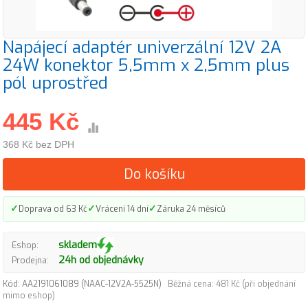
Napájecí adaptér univerzální 12V 2A
24W konektor 5,5mm x 2,5mm plus
pól uprostřed
445 Kč
368 Kč bez DPH
Do košíku
✓
✓
✓
Doprava od 63 Kč
Vrácení 14 dní
Záruka 24 měsíců
skladem
Eshop:
24h od objednávky
Prodejna:
Kód: AA2191061089 (NAAC-12V2A-5525N)
Běžná cena: 481 Kč (při objednání
mimo eshop)