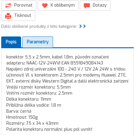
Porovnat
K oblíbeným
Dotazy
Tisknout
Další oblíbené produkty z této kategorie:
Popis
Parametry
konektor 5,5 x 2,5mm, kabel 1,8m, původní označení
adapteru: NAAC-12V-24WVI EAN 8591849084143
Napájecí zdroj univerzální 100 - 240 V / 12V 2A 24W s třídou
účinnosti VI, s konektorem 2.5mm pro modemy Huawei, ZTE,
EKT, externí disky Western Digital a další elektronická zařízení
Vnější rozměr konektoru: 5.5mm
Vnitřní rozměr konektoru: 2.5mm
Délka konektoru: 11mm
Přibližná délka vodiče: 1,8 m
Barva: černá
Hmotnost: 150g
Rozměry: 75 x 34 x 43mm
Polarita konektoru normální: plus pól uvnitř