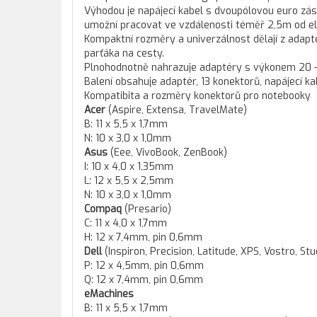
Výhodou je napájecí kabel s dvoupólovou euro zá
umožní pracovat ve vzdálenosti téměř 2,5m od el
Kompaktní rozměry a univerzálnost dělají z adapt
parťáka na cesty.
Plnohodnotně nahrazuje adaptéry s výkonem 20 -
Balení obsahuje adaptér, 13 konektorů, napájecí ka
Kompatibita a rozměry konektorů pro notebooky
Acer
(Aspire, Extensa, TravelMate)
B: 11 x 5,5 x 1,7mm
N: 10 x 3,0 x 1,0mm
Asus
(Eee, VivoBook, ZenBook)
I: 10 x 4,0 x 1,35mm
L: 12 x 5,5 x 2,5mm
N: 10 x 3,0 x 1,0mm
Compaq
(Presario)
C: 11 x 4,0 x 1,7mm
H: 12 x 7,4mm, pin 0,6mm
Dell
(Inspiron, Precision, Latitude, XPS, Vostro, Stu
P: 12 x 4,5mm, pin 0,6mm
Q: 12 x 7,4mm, pin 0,6mm
eMachines
B: 11 x 5,5 x 1,7mm