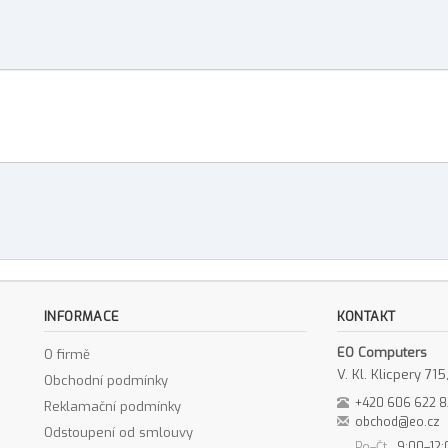
INFORMACE
KONTAKT
EO Computers
O firmě
V. Kl. Klicpery 7
Obchodní podmínky
+420 606 622 
Reklamační podmínky
obchod@eo.cz
Odstoupení od smlouvy
Po–Čt
9:00–12: