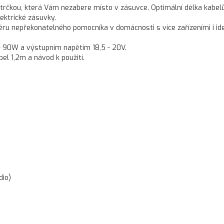
strčkou, která Vám nezabere místo v zásuvce. Optimální délka kabe
ektrické zásuvky.
éru nepřekonatelného pomocníka v domácnosti s více zařízeními i id
 90W a výstupním napětím 18,5 - 20V.
bel 1,2m a návod k použití.
dio)