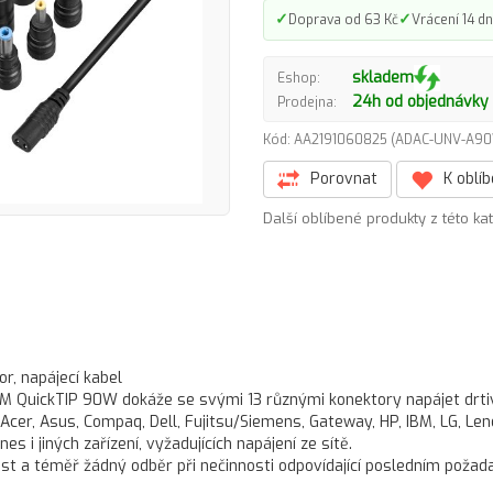
✓
✓
Doprava od 63 Kč
Vrácení 14 dn
skladem
Eshop:
24h od objednávky
Prodejna:
Kód: AA2191060825 (ADAC-UNV-A
Porovnat
K oblí
Další oblíbené produkty z této ka
r, napájecí kabel
OM QuickTIP 90W dokáže se svými 13 různými konektory napájet drt
cer, Asus, Compaq, Dell, Fujitsu/Siemens, Gateway, HP, IBM, LG, Len
s i jiných zařízení, vyžadujících napájení ze sítě.
nost a téměř žádný odběr při nečinnosti odpovídající posledním poža