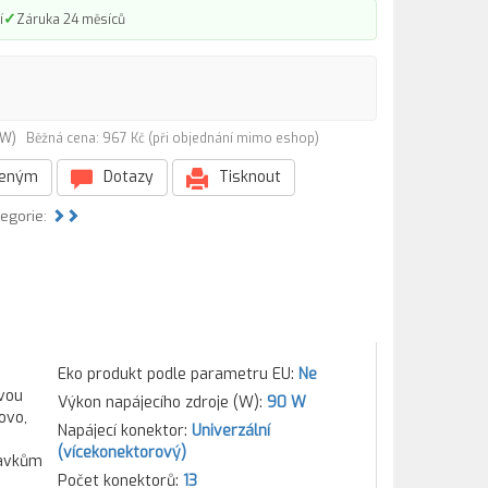
✓
í
Záruka 24 měsíců
90W)
Běžná cena: 967 Kč (při objednání mimo eshop)
beným
Dotazy
Tisknout
tegorie:
Eko produkt podle parametru EU:
Ne
ivou
Výkon napájecího zdroje (W):
90 W
ovo,
Napájecí konektor:
Univerzální
(vícekonektorový)
davkům
Počet konektorů:
13