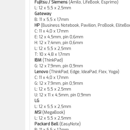
Fujitsu / Siemens
(Amilo, LifeBook, Esprimo)
L: 12 x 5,5 x 2,5mm
Gateway
B: 11 x 5,5 x 1,7mm
HP
(Business Notebook, Pavilion, ProBook, EliteBook
C: 11 x 4,0 x 1,7mm
E: 12 x 4,5mm, pin 0,6mm
H: 12 x 7,4mm, pin 0,6mm
L: 12 x 5,5 x 2,5mm
T: 10 x 4,8 x 1,7mm
IBM
(ThinkPad)
G: 12 x 7,9mm, pin 0,9mm
Lenovo
(ThinkPad, Edge, IdeaPad, Flex, Yoga)
C: 11 x 4,0 x 1,7mm
G: 12 x 7,9mm, pin 0,9mm
L: 12 x 5,5 x 2,5mm
U: 12 x 11 x 4,5mm, pin 0,9mm
LG
L: 12 x 5,5 x 2,5mm
MSI
(MegaBook)
L: 12 x 5,5 x 2,5mm
Packard Bell
(EasyNote)
B: 11 x 5,5 x 1,7mm