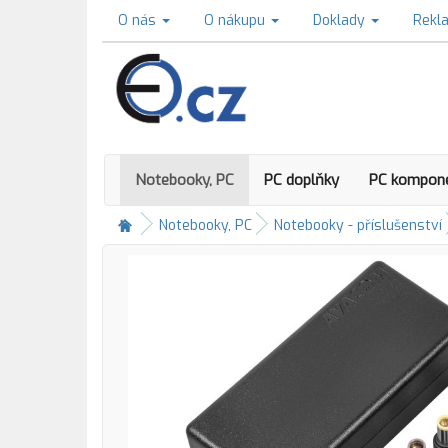
O nás
O nákupu
Doklady
Rekl
Notebooky, PC
PC doplňky
PC kompon
Notebooky, PC
Notebooky - příslušenství