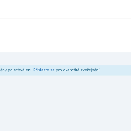
něny po schválení.
Přihlaste se
pro okamžité zveřejnění.