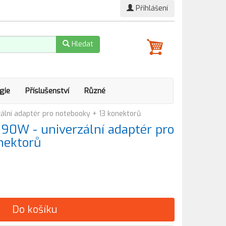
Přihlášení
Hledat
gie
Příslušenství
Různé
lní adaptér pro notebooky + 13 konektorů
90W - univerzální adaptér pro
nektorů
Do košíku