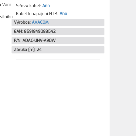
lů Vám
Síťový kabel:
Ano
Kabel k napájení NTB:
Ano
eálního
Výrobce:
AVACOM
EAN:
8591849083542
P/N:
ADAC-UNV-A90W
Záruka [m]:
24