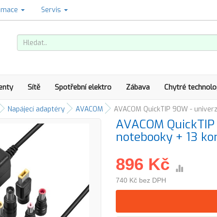
amace
Servis
enty
Sítě
Spotřební elektro
Zábava
Chytré technolo
Napájecí adaptéry
AVACOM
AVACOM QuickTIP 90W - univerzá
AVACOM QuickTIP 
notebooky + 13 ko
896 Kč
740 Kč bez DPH