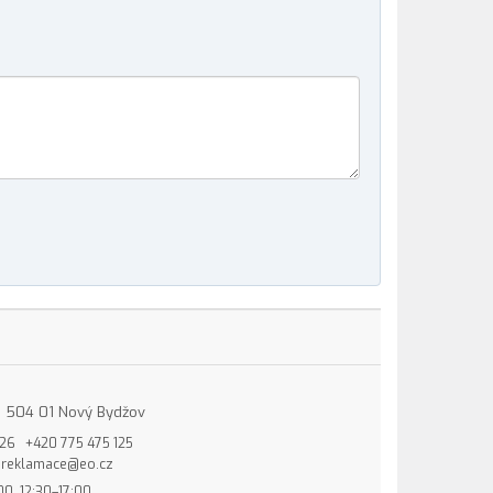
15, 504 01 Nový Bydžov
826
+420 775 475 125
reklamace@eo.cz
00, 12:30–17:00