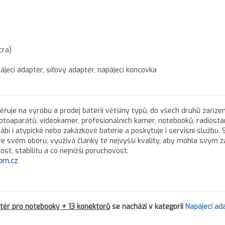
cra)
ájecí adaptér, síťový adaptér, napájecí koncovka
řuje na výrobu a prodej baterií většiny typů, do všech druhů zařízen
fotoaparátů, videokamer, profesionálních kamer, notebooků, radiostan
rábí i atypické nebo zakázkové baterie a poskytuje i servisní službu.
 ve svém oboru, využívá články té nejvyšší kvality, aby mohla svým 
st, stabilitu a co nejnižší poruchovost.
om.cz
tér pro notebooky + 13 konektorů
se nachází v kategorii
Napájecí ad