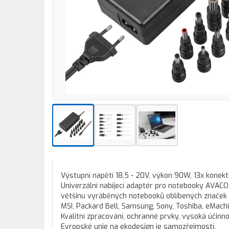
Výstupní napětí 18,5 - 20V, výkon 90W, 13x konekto
Univerzální nabíjecí adaptér pro notebooky AVAC
většinu vyráběných notebooků oblíbených značek A
MSI, Packard Bell, Samsung, Sony, Toshiba, eMachine
Kvalitní zpracování, ochranné prvky, vysoká účin
Evropské unie na ekodesign je samozřejmostí.