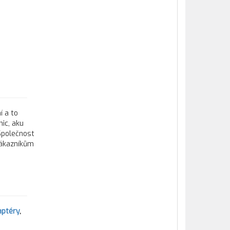
í a to
ic, aku
 Společnost
zákazníkům
aptéry
,