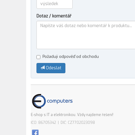
Dotaz / komentář
Požaduji odpověď od obchodu
Odeslat
E-shop s IT a elektronikou. Vždy najdeme řešení!
IČO: 86705342 | DIČ: CZ7702023098