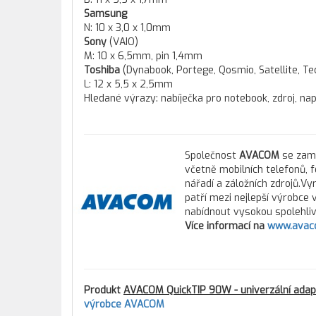
Samsung
N: 10 x 3,0 x 1,0mm
Sony
(VAIO)
M: 10 x 6,5mm, pin 1,4mm
Toshiba
(Dynabook, Portege, Qosmio, Satellite, Te
L: 12 x 5,5 x 2,5mm
Hledané výrazy: nabíječka pro notebook, zdroj, nap
Společnost
AVACOM
se zamě
včetně mobilních telefonů, 
nářadí a záložních zdrojů.Vy
patří mezi nejlepší výrobce
nabídnout vysokou spolehlivo
Více informací na
www.avac
Produkt
AVACOM QuickTIP 90W - univerzální adap
výrobce AVACOM