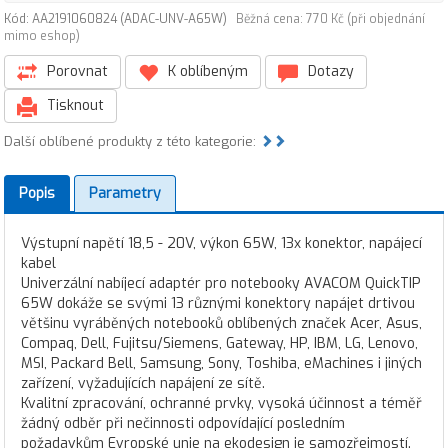
Kód: AA2191060824 (ADAC-UNV-A65W)
Běžná cena: 770 Kč (při objednání
mimo eshop)
Porovnat
K oblíbeným
Dotazy
Tisknout
Další oblíbené produkty z této kategorie:
Popis
Parametry
Výstupní napětí 18,5 - 20V, výkon 65W, 13x konektor, napájecí
kabel
Univerzální nabíjecí adaptér pro notebooky AVACOM QuickTIP
65W dokáže se svými 13 různými konektory napájet drtivou
většinu vyráběných notebooků oblíbených značek Acer, Asus,
Compaq, Dell, Fujitsu/Siemens, Gateway, HP, IBM, LG, Lenovo,
MSI, Packard Bell, Samsung, Sony, Toshiba, eMachines i jiných
zařízení, vyžadujících napájení ze sítě.
Kvalitní zpracování, ochranné prvky, vysoká účinnost a téměř
žádný odběr při nečinnosti odpovídající posledním
požadavkům Evropské unie na ekodesign je samozřejmostí.