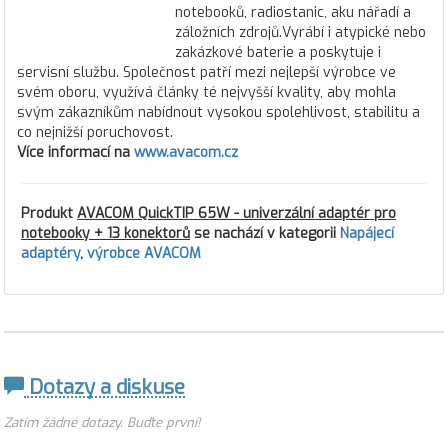
notebooků, radiostanic, aku nářadí a
záložních zdrojů.Vyrábí i atypické nebo
zakázkové baterie a poskytuje i
servisní službu. Společnost patří mezi nejlepší výrobce ve
svém oboru, využívá články té nejvyšší kvality, aby mohla
svým zákazníkům nabídnout vysokou spolehlivost, stabilitu a
co nejnižší poruchovost.
Více informací na
www.avacom.cz
Produkt
AVACOM QuickTIP 65W - univerzální adaptér pro
notebooky + 13 konektorů
se nachází v kategorii
Napájecí
adaptéry
,
výrobce AVACOM
Dotazy a diskuse
Zatím žádné dotazy. Buďte první!