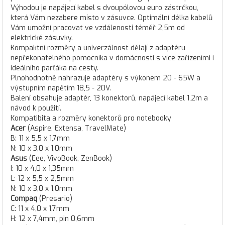
Výhodou je napájecí kabel s dvoupólovou euro zástrčkou,
která Vám nezabere místo v zásuvce. Optimální délka kabelů
Vám umožní pracovat ve vzdálenosti téměř 2,5m od
elektrické zásuvky.
Kompaktní rozměry a univerzálnost dělají z adaptéru
nepřekonatelného pomocníka v domácnosti s více zařízeními i
ideálního parťáka na cesty.
Plnohodnotně nahrazuje adaptéry s výkonem 20 - 65W a
výstupním napětím 18,5 - 20V.
Balení obsahuje adaptér, 13 konektorů, napájecí kabel 1,2m a
návod k použití.
Kompatibita a rozměry konektorů pro notebooky
Acer
(Aspire, Extensa, TravelMate)
B: 11 x 5,5 x 1,7mm
N: 10 x 3,0 x 1,0mm
Asus
(Eee, VivoBook, ZenBook)
I: 10 x 4,0 x 1,35mm
L: 12 x 5,5 x 2,5mm
N: 10 x 3,0 x 1,0mm
Compaq
(Presario)
C: 11 x 4,0 x 1,7mm
H: 12 x 7,4mm, pin 0,6mm