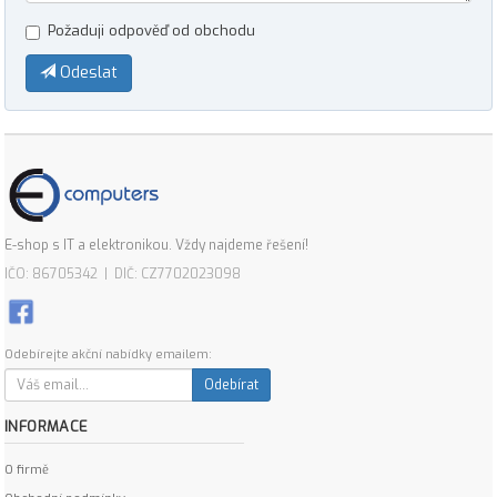
Požaduji odpověď od obchodu
Odeslat
E-shop s IT a elektronikou. Vždy najdeme řešení!
IČO: 86705342 | DIČ: CZ7702023098
Odebírejte akční nabídky emailem:
Odebírat
INFORMACE
O firmě