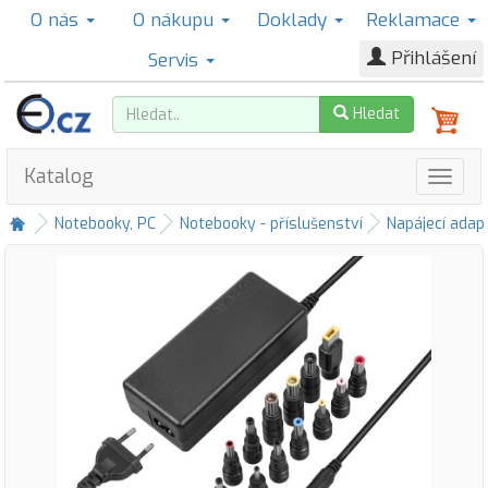
O nás
O nákupu
Doklady
Reklamace
Přihlášení
Servis
Hledat
Katalog
Notebooky, PC
Notebooky - příslušenství
Napájecí adap