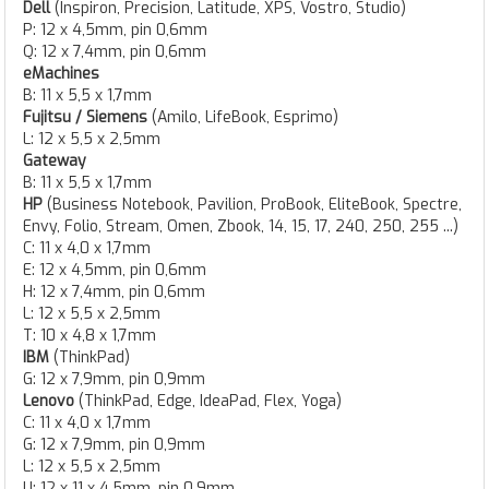
Dell
(Inspiron, Precision, Latitude, XPS, Vostro, Studio)
P: 12 x 4,5mm, pin 0,6mm
Q: 12 x 7,4mm, pin 0,6mm
eMachines
B: 11 x 5,5 x 1,7mm
Fujitsu / Siemens
(Amilo, LifeBook, Esprimo)
L: 12 x 5,5 x 2,5mm
Gateway
B: 11 x 5,5 x 1,7mm
HP
(Business Notebook, Pavilion, ProBook, EliteBook, Spectre,
Envy, Folio, Stream, Omen, Zbook, 14, 15, 17, 240, 250, 255 ...)
C: 11 x 4,0 x 1,7mm
E: 12 x 4,5mm, pin 0,6mm
H: 12 x 7,4mm, pin 0,6mm
L: 12 x 5,5 x 2,5mm
T: 10 x 4,8 x 1,7mm
IBM
(ThinkPad)
G: 12 x 7,9mm, pin 0,9mm
Lenovo
(ThinkPad, Edge, IdeaPad, Flex, Yoga)
C: 11 x 4,0 x 1,7mm
G: 12 x 7,9mm, pin 0,9mm
L: 12 x 5,5 x 2,5mm
U: 12 x 11 x 4,5mm, pin 0,9mm