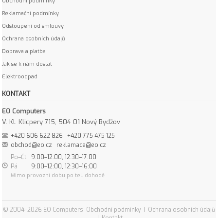
Obchodní podmínky
Reklamační podmínky
Odstoupení od smlouvy
Ochrana osobních údajů
Doprava a platba
Jak se k nám dostat
Elektroodpad
KONTAKT
EO Computers
V. Kl. Klicpery 715, 504 01 Nový Bydžov
+420 606 622 826
+420 775 475 125
obchod@eo.cz
reklamace@eo.cz
Po–Čt
9:00–12:00, 12:30–17:00
Pá
9:00–12:00, 12:30–16:00
Mimo provozní dobu po tel. dohodě
© 2004–2026 EO Computers
Obchodní podmínky
|
Ochrana osobních údajů