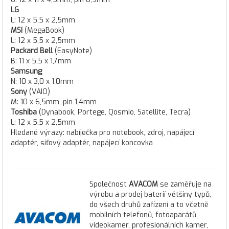
LG
L: 12 x 5,5 x 2,5mm
MSI
(MegaBook)
L: 12 x 5,5 x 2,5mm
Packard Bell
(EasyNote)
B: 11 x 5,5 x 1,7mm
Samsung
N: 10 x 3,0 x 1,0mm
Sony
(VAIO)
M: 10 x 6,5mm, pin 1,4mm
Toshiba
(Dynabook, Portege, Qosmio, Satellite, Tecra)
L: 12 x 5,5 x 2,5mm
Hledané výrazy: nabíječka pro notebook, zdroj, napájecí
adaptér, síťový adaptér, napájecí koncovka
Společnost
AVACOM
se zaměřuje na
výrobu a prodej baterií většiny typů,
do všech druhů zařízení a to včetně
mobilních telefonů, fotoaparátů,
videokamer, profesionálních kamer,