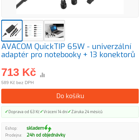
AVACOM QuickTIP 65W - univerzální
adaptér pro notebooky + 13 konektorů
713 Kč
589 Kč bez DPH
Do košíku
✓
✓
✓
Doprava od 63 Kč
Vrácení 14 dní
Záruka 24 měsíců
skladem
Eshop:
24h od objednávky
Prodejna: