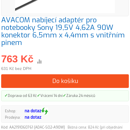
AVACOM nabíjecí adaptér pro
notebooky Sony 19,5V 4,62A 90W
konektor 6,5mm x 4,4mm s vnitřním
pinem
763 Kč
631 Kč bez DPH
Do košíku
✓
✓
✓
Doprava od 63 Kč
Vrácení 14 dní
Záruka 24 měsíců
na dotaz
Eshop:
na dotaz
Prodejna:
Kód: AA2191060761 (ADAC-SO2-A90W)
Běžná cena: 824 Kč (při objednání