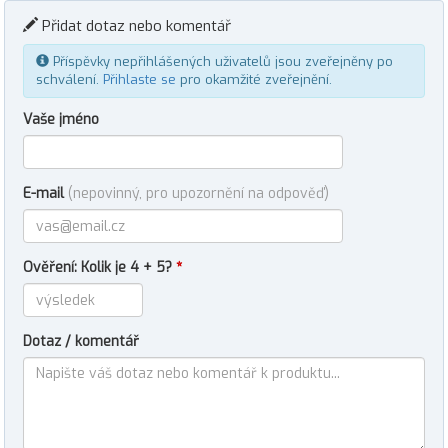
Přidat dotaz nebo komentář
Příspěvky nepřihlášených uživatelů jsou zveřejněny po
schválení.
Přihlaste se
pro okamžité zveřejnění.
Vaše jméno
E-mail
(nepovinný, pro upozornění na odpověď)
Ověření: Kolik je 4 + 5?
*
Dotaz / komentář