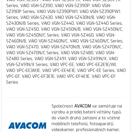
Společnost
AVACOM
se zaměřuje na
výrobu a prodej baterií většiny typů,
do všech druhů zařízení a to včetně
mobilních telefonů, fotoaparátů,
videokamer, profesionálních kamer,