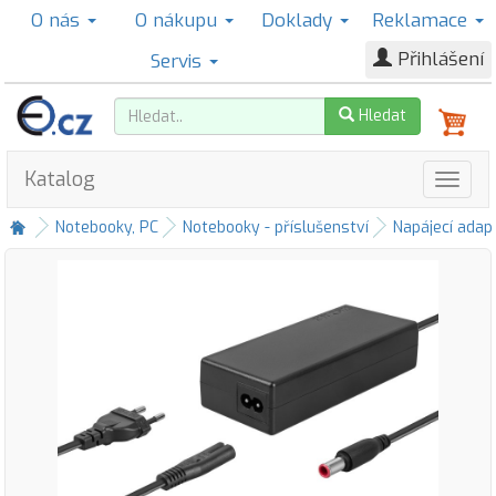
O nás
O nákupu
Doklady
Reklamace
Přihlášení
Servis
Hledat
Katalog
Notebooky, PC
Notebooky - příslušenství
Napájecí adap