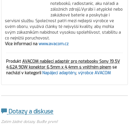
notebooků, radiostanic, aku nářadí a
záložních zdrojů.Vyrábí i atypické nebo
zakázkové baterie a poskytuje i
servisní službu. Společnost patří mezi nejlepší výrobce ve
svém oboru, využívá články té nejvyšší kvality, aby mohla
svým zákazníkům nabídnout vysokou spolehlivost, stabilitu a
co nejnižší poruchovost.
Více informací na
www.avacom.cz
Produkt
AVACOM nabíjecí adaptér pro notebooky Sony 19,5V
4,62A 90W konektor 6,5mm x 4,4mm s vnitřním pinem
se
nachází v kategorii
Napájecí adaptéry
,
výrobce AVACOM
Dotazy a diskuse
Zatím žádné dotazy. Buďte první!