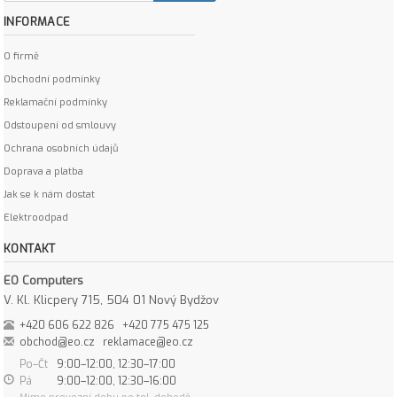
INFORMACE
O firmě
Obchodní podmínky
Reklamační podmínky
Odstoupení od smlouvy
Ochrana osobních údajů
Doprava a platba
Jak se k nám dostat
Elektroodpad
KONTAKT
EO Computers
V. Kl. Klicpery 715, 504 01 Nový Bydžov
+420 606 622 826
+420 775 475 125
obchod@eo.cz
reklamace@eo.cz
Po–Čt
9:00–12:00, 12:30–17:00
Pá
9:00–12:00, 12:30–16:00