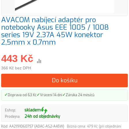
AVACOM nabíjecí adaptér pro
notebooky Asus EEE 1005 / 1008
series 19V 2,37A 45W konektor
2,5mm x 0,7mm
443 Kč
366 Kč bez DPH
Do košíku
✓
✓
✓
Doprava od 63 Kč
Vrácení 14 dní
Záruka 24 měsíců
skladem
Eshop:
24h od objednávky
Prodejna:
Kód: AA2191060757 (ADAC-AS2-A45W)
Běžná cena: 479 Kč (při objednání