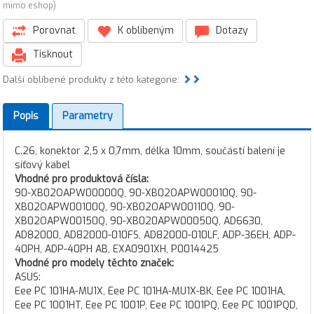
mimo eshop)
Porovnat
K oblíbeným
Dotazy
Tisknout
Další oblíbené produkty z této kategorie:
Popis
Parametry
C.26, konektor 2,5 x 0,7mm, délka 10mm, součástí balení je
síťový kabel
Vhodné pro produktová čísla:
90-XB02OAPW00000Q, 90-XB02OAPW00010Q, 90-
XB02OAPW00100Q, 90-XB02OAPW00110Q, 90-
XB02OAPW00150Q, 90-XB020APW00050Q, AD6630,
AD82000, AD82000-010FS, AD82000-010LF, ADP-36EH, ADP-
40PH, ADP-40PH AB, EXA0901XH, P0014425
Vhodné pro modely těchto značek:
ASUS:
Eee PC 101HA-MU1X, Eee PC 101HA-MU1X-BK, Eee PC 1001HA,
Eee PC 1001HT, Eee PC 1001P, Eee PC 1001PQ, Eee PC 1001PQD,