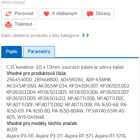
mimo eshop)
Porovnat
K oblíbeným
Dotazy
Tisknout
Další oblíbené produkty z této kategorie:
Popis
Parametry
C.31, konektor 3,0 x 1,0mm, součástí balení je síťový kabel
Vhodné pro produktová čísla:
256454000, 281468800, A045R016L, ADP-65MHB,
AK.045AP.060, AK.065AP.034, KP.0450H.007, KP.06503.002,
KP.06503.004, KP.06503.005, KP.06503.006, KP.06503.007,
KP.06503.009, KP.06503.012, NP.ADT11.00B, NP.ADT11.00C,
NP.ADT11.00F, NP.ADT11.00Q, NP.ADT11.008, PA-1650-68, PA-
1650-69, PA-1650-80, PA-1650-80AW, TP.SW7AD.65W-AS-
A05, W15-045N4B
Vhodné pro modely těchto značek:
ACER:
Aspire P3-131, Aspire P3-171, Aspire R7-571, Aspire R7-571G,