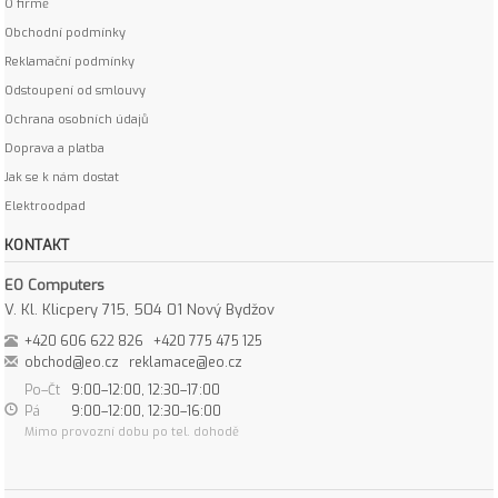
O firmě
Obchodní podmínky
Reklamační podmínky
Odstoupení od smlouvy
Ochrana osobních údajů
Doprava a platba
Jak se k nám dostat
Elektroodpad
KONTAKT
EO Computers
V. Kl. Klicpery 715, 504 01 Nový Bydžov
+420 606 622 826
+420 775 475 125
obchod@eo.cz
reklamace@eo.cz
Po–Čt
9:00–12:00, 12:30–17:00
Pá
9:00–12:00, 12:30–16:00
Mimo provozní dobu po tel. dohodě