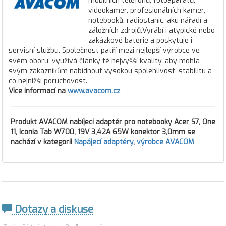
mobilních telefonů, fotoaparátů,
videokamer, profesionálních kamer,
notebooků, radiostanic, aku nářadí a
záložních zdrojů.Vyrábí i atypické nebo
zakázkové baterie a poskytuje i
servisní službu. Společnost patří mezi nejlepší výrobce ve
svém oboru, využívá články té nejvyšší kvality, aby mohla
svým zákazníkům nabídnout vysokou spolehlivost, stabilitu a
co nejnižší poruchovost.
Více informací na
www.avacom.cz
Produkt
AVACOM nabíjecí adaptér pro notebooky Acer S7, One
11, Iconia Tab W700, 19V 3,42A 65W konektor 3,0mm
se
nachází v kategorii
Napájecí adaptéry
,
výrobce AVACOM
Dotazy a diskuse