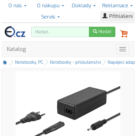
O nás
O nákupu
Doklady
Reklamace
Přihlášení
Servis
Hledat
Katalog
Notebooky, PC
Notebooky - příslušenství
Napájecí adap