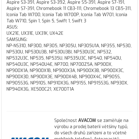
Aspire S3-391, Aspire S3-392, Aspire S5-391, Aspire S7-191,
Aspire S7-391, Chromebook 11 CB3-111, Chromebook 13 CB5-311,
Iconia Tab W700, Iconia Tab W700P, Iconia Tab W701, Iconia
Tab W710, Spin 1, Spin 5, Swift 1, Swift 3
ASUS:
UX21E, UX31E, UX31K, UX42E
SAMSUNG:
NP-NS310, NP300, NP305, NP305U, NP305U1A, NP355, NP530,
NP530U, NP530U3B, NP530U3BI, NP530U3C, NP532,
NP532U3C, NP535, NP535U, NP535U3C, NP540, NP540U,
NP540U3C, NP540U4E, NP700, NP700Z5A, NP900X,
NP900X1A, NP900X1B, NP900X3A, NP900X3B, NP900X3C,
NP900X3D, NP900X3E, NP900X4B, NP900X4C, NP905S,
NP905S3G, NP910S, NP910X3G, NP915S, NP915S3G, NP930X,
NP940X3G, XE500C21, XE700T1A
Společnost
AVACOM
se zaměřuje na
výrobu a prodej baterií většiny typů,
do všech druhů zařízení a to včetně