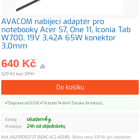
AVACOM nabíjecí adaptér pro
notebooky Acer S7, One 11, Iconia Tab
W700, 19V 3,42A 65W konektor
3,0mm
640 Kč
529 Kč bez DPH
Do košíku
✓
✓
✓
Doprava od 63 Kč
Vrácení 14 dní
Záruka 24 měsíců
skladem
Eshop:
24h od objednávky
Prodejna:
Kód: AA2191060737 (ADAC-AC2-A65W)
Běžná cena: 691 Kč (při objednání