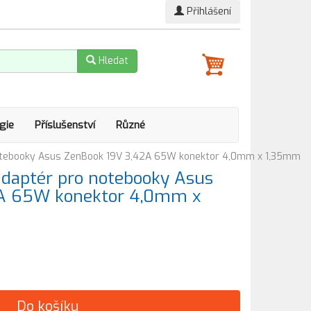
Přihlášení
Hledat
gie
Příslušenství
Různé
otebooky Asus ZenBook 19V 3,42A 65W konektor 4,0mm x 1,35mm
daptér pro notebooky Asus
2A 65W konektor 4,0mm x
Do košíku