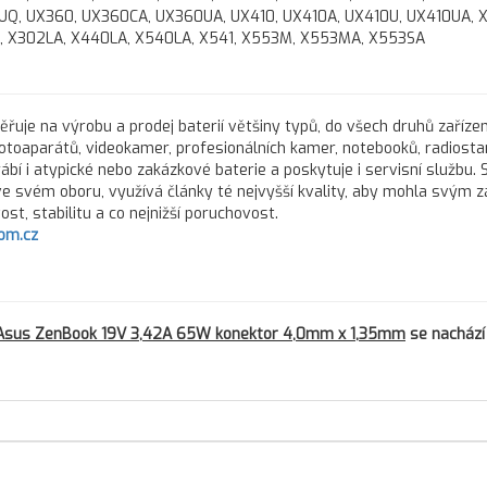
0UQ, UX360, UX360CA, UX360UA, UX410, UX410A, UX410U, UX410UA, 
, X302LA, X440LA, X540LA, X541, X553M, X553MA, X553SA
řuje na výrobu a prodej baterií většiny typů, do všech druhů zařízen
fotoaparátů, videokamer, profesionálních kamer, notebooků, radiostan
rábí i atypické nebo zakázkové baterie a poskytuje i servisní službu.
 ve svém oboru, využívá články té nejvyšší kvality, aby mohla svým 
st, stabilitu a co nejnižší poruchovost.
om.cz
 Asus ZenBook 19V 3,42A 65W konektor 4,0mm x 1,35mm
se nachází