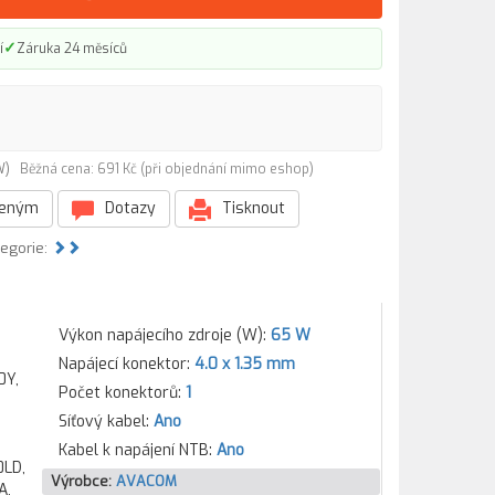
✓
í
Záruka 24 měsíců
5W)
Běžná cena: 691 Kč (při objednání mimo eshop)
beným
Dotazy
Tisknout
tegorie:
Výkon napájecího zdroje (W):
65 W
Napájecí konektor:
4.0 x 1.35 mm
0Y,
Počet konektorů:
1
Síťový kabel:
Ano
Kabel k napájení NTB:
Ano
0LD,
Výrobce:
AVACOM
A,