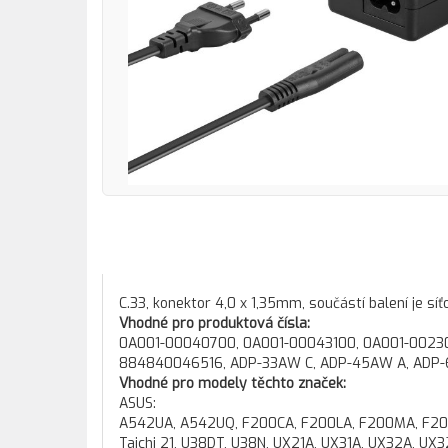
C.33, konektor 4,0 x 1,35mm, součástí balení je síť
Vhodné pro produktová čísla:
0A001-00040700, 0A001-00043100, 0A001-002
884840046516, ADP-33AW C, ADP-45AW A, ADP-
Vhodné pro modely těchto značek:
ASUS:
A542UA, A542UQ, F200CA, F200LA, F200MA, F201
Taichi 21, U38DT, U38N, UX21A, UX31A, UX32A, 