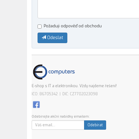
Požaduji odpověď od obchodu
Odeslat
E-shop s IT a elektronikou. Vždy najdeme řešení!
IČO: 86705342 | DIČ: CZ7702023098
Odebírejte akční nabídky emailem:
Odebírat