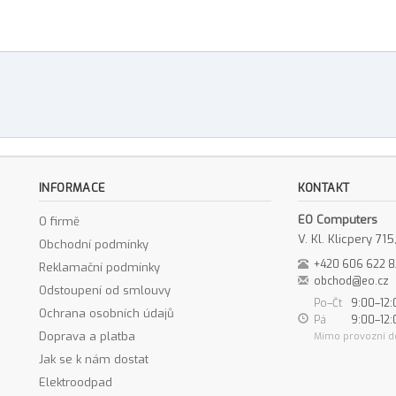
INFORMACE
KONTAKT
EO Computers
O firmě
V. Kl. Klicpery 7
Obchodní podmínky
+420 606 622 
Reklamační podmínky
obchod@eo.cz
Odstoupení od smlouvy
Po–Čt
9:00–12:
Ochrana osobních údajů
Pá
9:00–12:
Doprava a platba
Mimo provozní d
Jak se k nám dostat
Elektroodpad