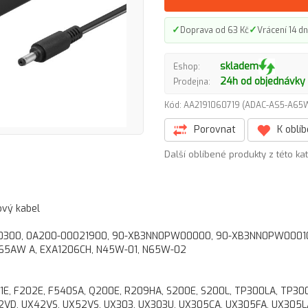
✓
✓
Doprava od 63 Kč
Vrácení 14 dn
skladem
Eshop:
24h od objednávky
Prodejna:
Kód: AA2191060719 (ADAC-AS5-A6
Porovnat
K oblí
Další oblíbené produkty z této ka
ový kabel
30300, 0A200-00021900, 90-XB3NN0PW00000, 90-XB3NN0PW0001
65AW A, EXA1206CH, N45W-01, N65W-02
E, F202E, F540SA, Q200E, R209HA, S200E, S200L, TP300LA, TP30
UX32VD, UX42VS, UX52VS, UX303, UX303U, UX305CA, UX305FA, UX305L