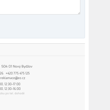
15, 504 01 Nový Bydžov
826
+420 775 475 125
reklamace@eo.cz
00, 12:30–17:00
00, 12:30–16:00
obu po tel. dohodě