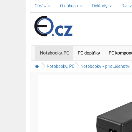
O nás
O nákupu
Doklady
Rekl
Notebooky, PC
PC doplňky
PC kompon
Notebooky, PC
Notebooky - příslušenství