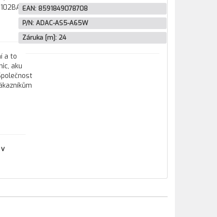
X102BA,
EAN:
8591849078708
P/N:
ADAC-AS5-A65W
Záruka [m]:
24
í a to
ic, aku
 Společnost
zákazníkům
 v