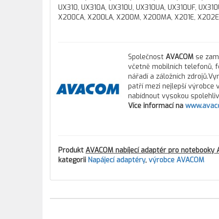
UX310, UX310A, UX310U, UX310UA, UX310UF, UX31
X200CA, X200LA, X200M, X200MA, X201E, X202E
Společnost
AVACOM
se zamě
včetně mobilních telefonů, 
nářadí a záložních zdrojů.Vy
patří mezi nejlepší výrobce
nabídnout vysokou spolehlivo
Více informací na
www.avac
Produkt
AVACOM nabíjecí adaptér pro notebooky
kategorii
Napájecí adaptéry
,
výrobce AVACOM