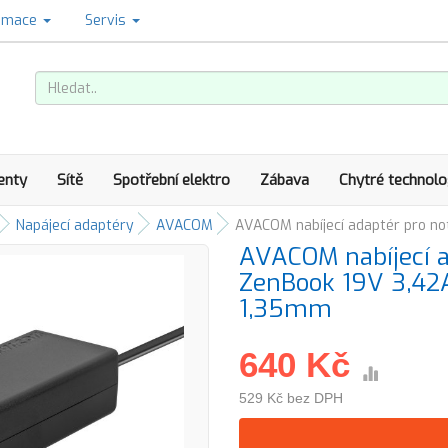
amace
Servis
enty
Sítě
Spotřební elektro
Zábava
Chytré technolo
Napájecí adaptéry
AVACOM
AVACOM nabíjecí adaptér pro n
AVACOM nabíjecí a
ZenBook 19V 3,4
1,35mm
640 Kč
529 Kč bez DPH