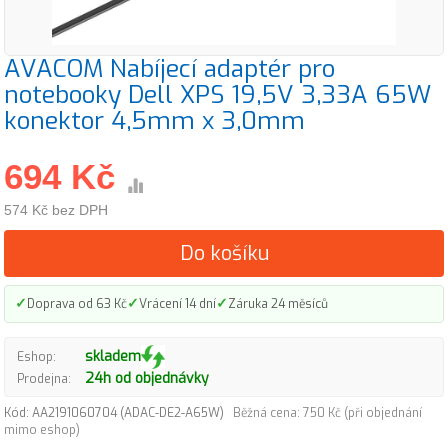
AVACOM Nabíjecí adaptér pro
notebooky Dell XPS 19,5V 3,33A 65W
konektor 4,5mm x 3,0mm
694 Kč
574 Kč bez DPH
Do košíku
✓
✓
✓
Doprava od 63 Kč
Vrácení 14 dní
Záruka 24 měsíců
skladem
Eshop:
24h od objednávky
Prodejna:
Kód: AA2191060704 (ADAC-DE2-A65W)
Běžná cena: 750 Kč (při objednání
mimo eshop)