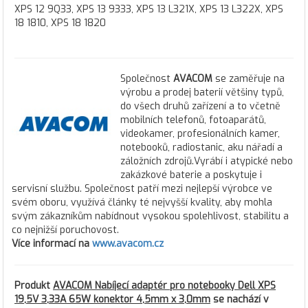
XPS 12 9Q33, XPS 13 9333, XPS 13 L321X, XPS 13 L322X, XPS
18 1810, XPS 18 1820
Společnost
AVACOM
se zaměřuje na
výrobu a prodej baterií většiny typů,
do všech druhů zařízení a to včetně
mobilních telefonů, fotoaparátů,
videokamer, profesionálních kamer,
notebooků, radiostanic, aku nářadí a
záložních zdrojů.Vyrábí i atypické nebo
zakázkové baterie a poskytuje i
servisní službu. Společnost patří mezi nejlepší výrobce ve
svém oboru, využívá články té nejvyšší kvality, aby mohla
svým zákazníkům nabídnout vysokou spolehlivost, stabilitu a
co nejnižší poruchovost.
Více informací na
www.avacom.cz
Produkt
AVACOM Nabíjecí adaptér pro notebooky Dell XPS
19,5V 3,33A 65W konektor 4,5mm x 3,0mm
se nachází v