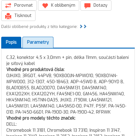
Porovnat
K oblíbeným
Dotazy
Tisknout
Další oblíbené produkty z této kategorie:
Popis
Parametry
C.32, konektor 4,5 x 3,0mm + pin, délka 11mm, součástí balení
je síťový kabel
Vhodné pro produktová čísla:
0JHJX0, 3RG0T, 44PV8, 90XB00JN-MPW010, 90XB014N-
MPW000, 312-1307, 450-18463, ADP-45WD B, ADP-90YD B,
BLA010855, BLA020070, DA45NM131, DA45NM140,
EXA1202XH, EXA1202YH, FA45NE1-00, GM456, HA45NM140,
HK45NM140, HSTNN-DA35, JHJX0, JT9DM, LA45NM121,
LA45NM131, LA45NM140, LA45NS0-00, P47F, P55F, PA-1450-
01D, PA-1450-66D1, PA-1900-30, PA-1900-42, RFRWK
Vhodné pro modely těchto značek:
DELL:
Chromebook 11 3181, Chromebook 13 7310, Inspiron 11 3147,