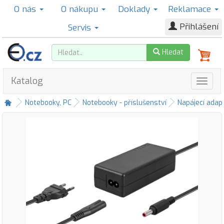
O nás
O nákupu
Doklady
Reklamace
Přihlášení
Servis
Hledat
Katalog
Notebooky, PC
Notebooky - příslušenství
Napájecí adap