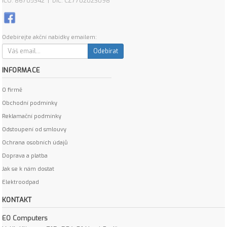
IČO: 86705342 | DIČ: CZ7702023098
Odebírejte akční nabídky emailem:
Odebírat
INFORMACE
O firmě
Obchodní podmínky
Reklamační podmínky
Odstoupení od smlouvy
Ochrana osobních údajů
Doprava a platba
Jak se k nám dostat
Elektroodpad
KONTAKT
EO Computers