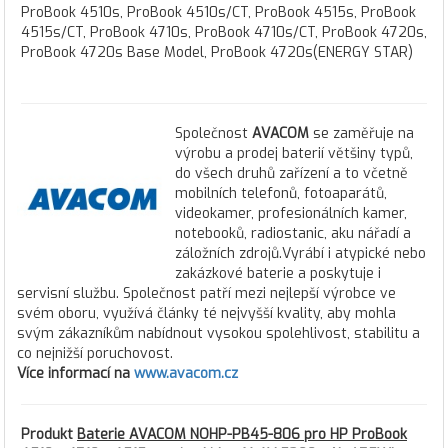
ProBook 4510s, ProBook 4510s/CT, ProBook 4515s, ProBook
4515s/CT, ProBook 4710s, ProBook 4710s/CT, ProBook 4720s,
ProBook 4720s Base Model, ProBook 4720s(ENERGY STAR)
Společnost
AVACOM
se zaměřuje na
výrobu a prodej baterií většiny typů,
do všech druhů zařízení a to včetně
mobilních telefonů, fotoaparátů,
videokamer, profesionálních kamer,
notebooků, radiostanic, aku nářadí a
záložních zdrojů.Vyrábí i atypické nebo
zakázkové baterie a poskytuje i
servisní službu. Společnost patří mezi nejlepší výrobce ve
svém oboru, využívá články té nejvyšší kvality, aby mohla
svým zákazníkům nabídnout vysokou spolehlivost, stabilitu a
co nejnižší poruchovost.
Více informací na
www.avacom.cz
Produkt
Baterie AVACOM NOHP-PB45-806 pro HP ProBook