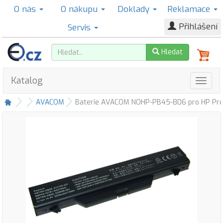
O nás
O nákupu
Doklady
Reklamace
Přihlášení
Servis
Hledat
Katalog
AVACOM
Baterie AVACOM NOHP-PB45-806 pro HP ProB