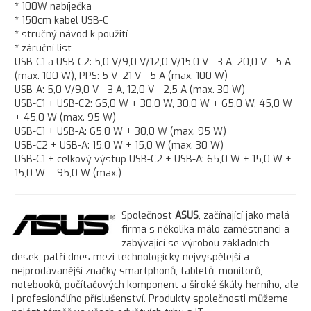
* 100W nabíječka
* 150cm kabel USB-C
* stručný návod k použití
* záruční list
USB-C1 a USB-C2: 5,0 V/9,0 V/12,0 V/15,0 V - 3 A, 20,0 V - 5 A
(max. 100 W), PPS: 5 V–21 V - 5 A (max. 100 W)
USB-A: 5,0 V/9,0 V - 3 A, 12,0 V - 2,5 A (max. 30 W)
USB-C1 + USB-C2: 65,0 W + 30,0 W, 30,0 W + 65,0 W, 45,0 W
+ 45,0 W (max. 95 W)
USB-C1 + USB-A: 65,0 W + 30,0 W (max. 95 W)
USB-C2 + USB-A: 15,0 W + 15,0 W (max. 30 W)
USB-C1 + celkový výstup USB-C2 + USB-A: 65,0 W + 15,0 W +
15,0 W = 95,0 W (max.)
Společnost
ASUS
, začínající jako malá
firma s několika málo zaměstnanci a
zabývající se výrobou základních
desek, patří dnes mezi technologicky nejvyspělejší a
nejprodávanější značky smartphonů, tabletů, monitorů,
notebooků, počítačových komponent a široké škály herního, ale
i profesionálího příslušenství. Produkty společnosti můžeme