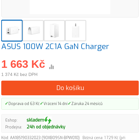
ASUS 100W 2C1A GaN Charger
1 663 Kč
1 374 Kč bez DPH
Do košíku
✓
✓
✓
Doprava od 63 Kč
Vrácení 14 dní
Záruka 24 měsíců
skladem
Eshop:
24h od objednávky
Prodejna:
Kód: AA185190332023 (90XB09SN-BPW010)
Běžná cena: 1 729 Kč (při