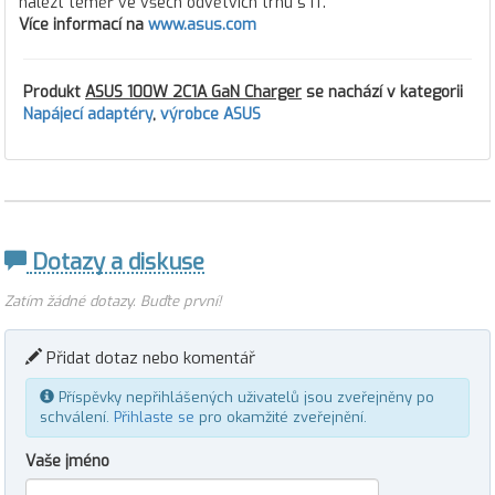
nalézt téměř ve všech odvětvích trhu s IT.
Více informací na
www.asus.com
Produkt
ASUS 100W 2C1A GaN Charger
se nachází v kategorii
Napájecí adaptéry
,
výrobce ASUS
Dotazy a diskuse
Zatím žádné dotazy. Buďte první!
Přidat dotaz nebo komentář
Příspěvky nepřihlášených uživatelů jsou zveřejněny po
schválení.
Přihlaste se
pro okamžité zveřejnění.
Vaše jméno