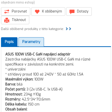
objednání mimo eshop)
Porovnat
K oblíbeným
Dotazy
Tisknout
Další oblíbené produkty z této kategorie:
Popis
Parametry
ASUS 100W USB-C GaN napájecí adaptér
Zástrčka nabíječky ASUS 100W USB-C GaN má různé
specifikace v závislosti na konkrétní zemi.
* univerzální
* střídavý proud 100 až 240V ~ 50 až 60Hz 1,5A
Maximální výkon:
100W
Barva:
bílá
Počet portů:
3 (2x USB-C, 1x USB-A)
Hmotnost:
234g ±10g
Rozměry:
42,5*34*70,6mm
Délka kabelu:
150 cm
Obsah balení: