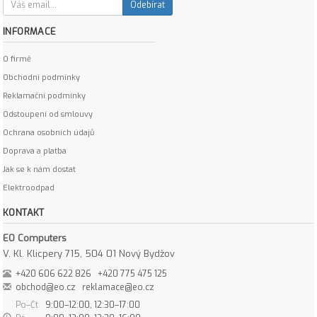
Odebírat
INFORMACE
O firmě
Obchodní podmínky
Reklamační podmínky
Odstoupení od smlouvy
Ochrana osobních údajů
Doprava a platba
Jak se k nám dostat
Elektroodpad
KONTAKT
EO Computers
V. Kl. Klicpery 715, 504 01 Nový Bydžov
+420 606 622 826
+420 775 475 125
obchod@eo.cz
reklamace@eo.cz
Po–Čt
9:00–12:00, 12:30–17:00