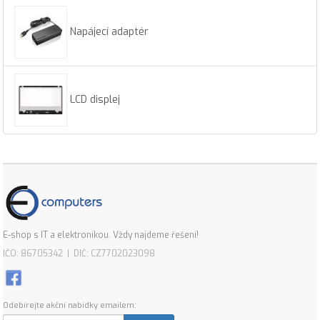
Napájecí adaptér
LCD displej
E-shop s IT a elektronikou. Vždy najdeme řešení!
IČO: 86705342 | DIČ: CZ7702023098
Odebírejte akční nabídky emailem: