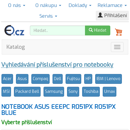
O nás
O nákupu
Doklady
Reklamace
Přihlášení
Servis
Hledat
Katalog
Vyhledávání příslušenství pro notebooky
Acer
Asus
Compaq
Dell
Fujitsu
HP
IBM | Lenovo
MSI
Packard Bell
Samsung
Sony
Toshiba
Umax
NOTEBOOK ASUS EEEPC R051PX R051PX
BLUE
Vyberte příšlušenství