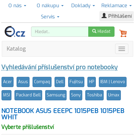
O nás
O nákupu
Doklady
Reklamace
Přihlášení
Servis
Hledat
Katalog
Vyhledávání příslušenství pro notebooky
Acer
Asus
Compaq
Dell
Fujitsu
HP
IBM | Lenovo
MSI
Packard Bell
Samsung
Sony
Toshiba
Umax
NOTEBOOK ASUS EEEPC 1015PEB 1015PEB
WHIT
Vyberte příšlušenství