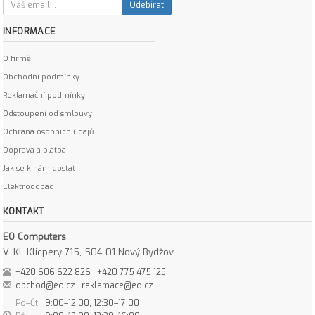
Odebírat
INFORMACE
O firmě
Obchodní podmínky
Reklamační podmínky
Odstoupení od smlouvy
Ochrana osobních údajů
Doprava a platba
Jak se k nám dostat
Elektroodpad
KONTAKT
EO Computers
V. Kl. Klicpery 715, 504 01 Nový Bydžov
+420 606 622 826
+420 775 475 125
obchod@eo.cz
reklamace@eo.cz
Po–Čt
9:00–12:00, 12:30–17:00