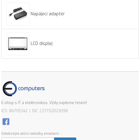
Napájecí adaptér
LCD displej
E-shop s IT a elektronikou. Vždy najdeme řešení!
IČO: 86705342 | DIČ: CZ7702023098
Odebírejte akční nabídky emailem: