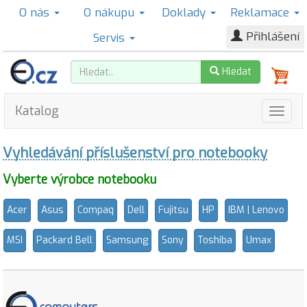
O nás
O nákupu
Doklady
Reklamace
Přihlášení
Servis
Hledat
Katalog
Vyhledávání příslušenství pro notebooky
Vyberte výrobce notebooku
Acer
Asus
Compaq
Dell
Fujitsu
HP
IBM | Lenovo
MSI
Packard Bell
Samsung
Sony
Toshiba
Umax