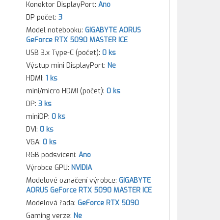
Konektor DisplayPort:
Ano
DP počet:
3
Model notebooku:
GIGABYTE AORUS
GeForce RTX 5090 MASTER ICE
USB 3.x Type-C (počet):
0 ks
Výstup mini DisplayPort:
Ne
HDMI:
1 ks
mini/micro HDMI (počet):
0 ks
DP:
3 ks
miniDP:
0 ks
DVI:
0 ks
VGA:
0 ks
RGB podsvícení:
Ano
Výrobce GPU:
NVIDIA
Modelové označení výrobce:
GIGABYTE
AORUS GeForce RTX 5090 MASTER ICE
Modelová řada:
GeForce RTX 5090
Gaming verze:
Ne