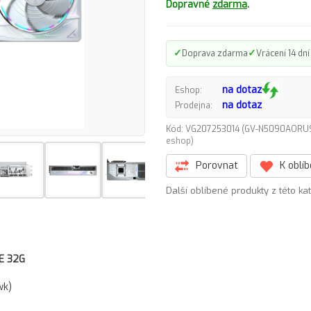
Dopravné
zdarma
.
✓
✓
Doprava zdarma
Vrácení 14 dní
na dotaz
Eshop:
na dotaz
Prodejna:
Kód: VG207253014 (GV-N5090AORU
eshop)
Porovnat
K oblí
Další oblíbené produkty z této ka
E 32G
wk)