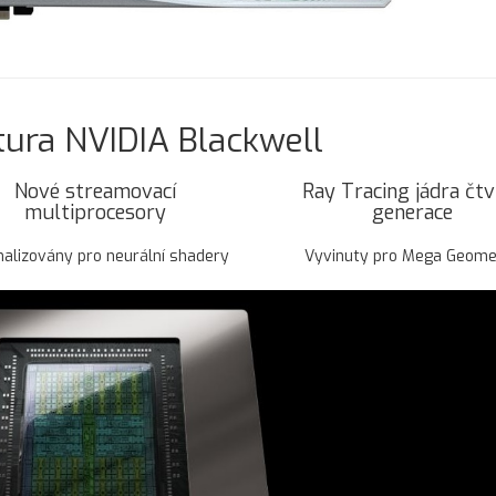
tura NVIDIA Blackwell
Nové streamovací
Ray Tracing jádra čtv
multiprocesory
generace
alizovány pro neurální shadery
Vyvinuty pro Mega Geome