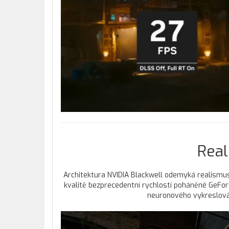
Real
Architektura NVIDIA Blackwell odemyká realismus
kvalitě bezprecedentní rychlostí poháněné GeFor
neuronového vykreslová