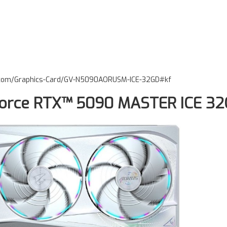
.com/Graphics-Card/GV-N5090AORUSM-ICE-32GD#kf
orce RTX™ 5090 MASTER ICE 32