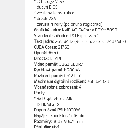
* LCD Edge View
* duální BIOS
* zesílená konstrukce
* držák VGA
* záruka 4 roky (po online registraci)
Grafické jádro:
NVIDIA® GeForce RTX™ 5090
Standard sběrnice:
PCI Express 5.0
Takt jádra:
2655MHz (Reference card: 2407MHz)
CUDA Cores:
21760
OpenGL®:
4.6
DirectX:
12 API
Video paměť:
32GB GDDR7
Rychlost paměti:
28Gb/s
Rozhraní paměti:
512 bitů
Maximální digitální rozlišení:
7680x4320
Vícenásobné zobrazení:
4
Porty:
* 3x DisplayPort 2.1b
* 1x HDMI 2.1b
Doporučené PSU:
1000W
Napájecí konektor:
1x 16 pin
Rozměry:
360x150x75mm
Příslušenství: