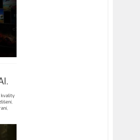
I.
 kvality
lišení,
aní,