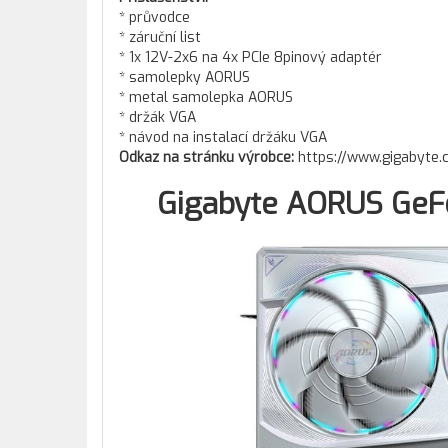
* průvodce
* záruční list
* 1x 12V-2x6 na 4x PCIe 8pinový adaptér
* samolepky AORUS
* metal samolepka AORUS
* držák VGA
* návod na instalací držáku VGA
Odkaz na stránku výrobce:
https://www.gigabyte
Gigabyte AORUS GeF