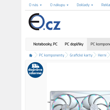
O nás
O nákupu
Doklady
Rekl
Notebooky, PC
PC doplňky
PC kompon
PC komponenty
Grafické karty
Herní