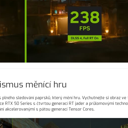
ismus měnící hru
 plného sledování paprsků, který mění hru. Vychutnejte si obraz ve
ce RTX 50 Series s čtvrtou generací RT jader a průlomovými techno
ní akcelerovanými s pátou generací Tensor Cores.