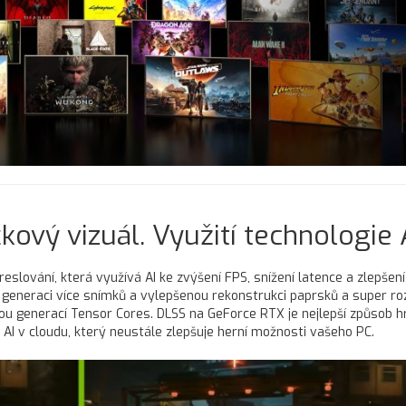
čkový vizuál. Využití technologie A
eslování, která využívá AI ke zvýšení FPS, snížení latence a zlepšení
u generaci více snímků a vylepšenou rekonstrukci paprsků a super roz
 generací Tensor Cores. DLSS na GeForce RTX je nejlepší způsob hr
I v cloudu, který neustále zlepšuje herní možnosti vašeho PC.