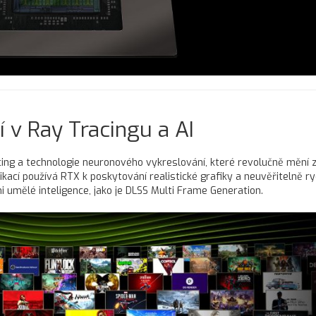
í v Ray Tracingu a AI
acing a technologie neuronového vykreslování, které revolučně mění 
kací používá RTX k poskytování realistické grafiky a neuvěřitelně r
 umělé inteligence, jako je DLSS Multi Frame Generation.