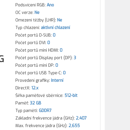
Podsvícení RGB:
Ano
OC verze:
Ne
Omezení těžby (LHR):
Ne
Typ chlazení:
aktivní chlazení
Počet portů D-SUB:
0
Počet portů DVI:
0
Počet portů mini HDMI:
0
G
Počet portů Display port (DP):
3
Počet portů mini DP:
0
Počet portů USB Type-C:
0
Provedení grafiky:
Interní
DirectX:
12.x
Šířka paměťové sběrnice:
512-bit
Paměť:
32 GB
Typ paměti:
GDDR7
Základní frekvence jádra (GHz):
2,407
Max. frekvence jádra (GHz):
2,655