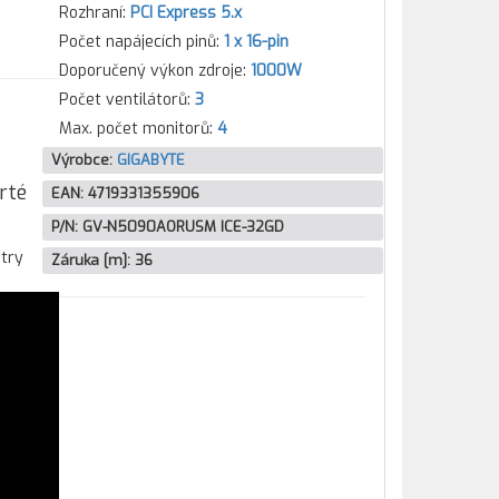
Rozhraní:
PCI Express 5.x
Počet napájecích pinů:
1 x 16-pin
Doporučený výkon zdroje:
1000W
Počet ventilátorů:
3
Max. počet monitorů:
4
Výrobce:
GIGABYTE
rté
EAN:
4719331355906
P/N:
GV-N5090AORUSM ICE-32GD
try
Záruka [m]:
36