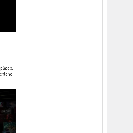
způsob,
ychlého