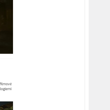
 filmové
logiemi