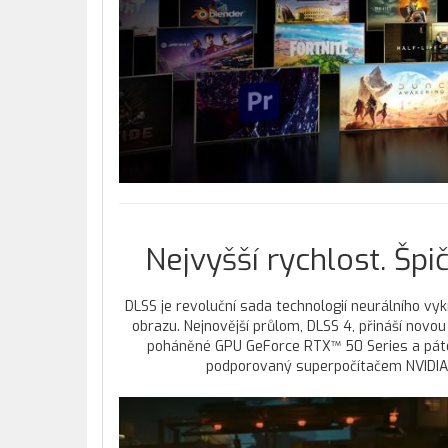
Nejvyšší rychlost. Špi
DLSS je revoluční sada technologií neurálního vykr
obrazu. Nejnovější průlom, DLSS 4, přináší novo
poháněné GPU GeForce RTX™ 50 Series a pátou
podporovaný superpočítačem NVIDIA A