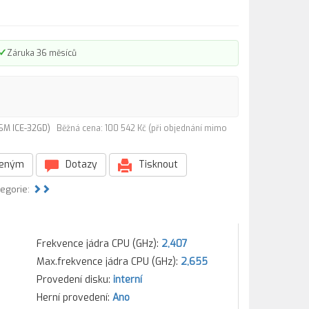
✓
Záruka 36 měsíců
SM ICE-32GD)
Běžná cena: 100 542 Kč (při objednání mimo
beným
Dotazy
Tisknout
tegorie:
Frekvence jádra CPU (GHz):
2,407
Max.frekvence jádra CPU (GHz):
2,655
Provedení disku:
interní
Herní provedení:
Ano