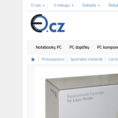
O nás
O nákupu
Doklady
Rekl
Notebooky, PC
PC doplňky
PC kompon
Příslušenství
Spotřební materiál
Cartr