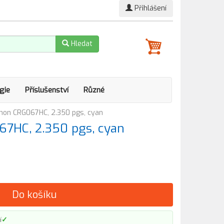
Přihlášení
Hledat
gie
Příslušenství
Různé
non CRG067HC, 2.350 pgs, cyan
67HC, 2.350 pgs, cyan
Do košíku
✓
í