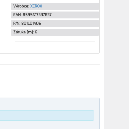
Výrobce:
XEROX
EAN:
8595617337837
P/N:
801L01406
Záruka [m]:
6