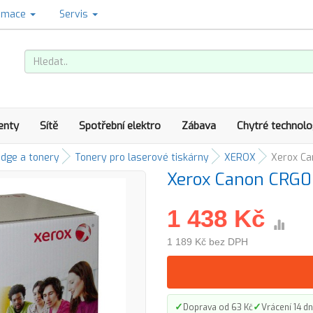
amace
Servis
enty
Sítě
Spotřební elektro
Zábava
Chytré technolo
idge a tonery
Tonery pro laserové tiskárny
XEROX
Xerox Ca
Xerox Canon CRG0
1 438 Kč
1 189 Kč bez DPH
✓
✓
Doprava od 63 Kč
Vrácení 14 dn