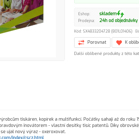
skladem
Eshop:
24h od objednávky
Prodejna:
Kód: SX4833204728 (801L01406)
Bě
Porovnat
K oblí
Další oblíbené produkty z této ka
ýrobcům tiskáren, kopírek a multifunkcí. Počátky sahají až do roku 
pravdovým inovátorem - vlastní desítky tisíc patentů. Díky obrovs
ů se ujal nový výraz - oxeroxovat.
.com/index/cscz.html