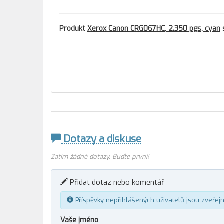
Produkt
Xerox Canon CRG067HC, 2.350 pgs, cyan
s
Dotazy a diskuse
Zatím žádné dotazy. Buďte první!
Přidat dotaz nebo komentář
Příspěvky nepřihlášených uživatelů jsou zveřej
Vaše jméno