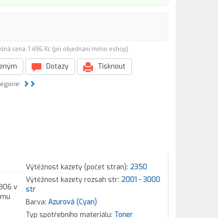
žná cena: 1 496 Kč (při objednání mimo eshop)
beným
Dotazy
Tisknout
tegorie:
Výtěžnost kazety (počet stran):
2350
Výtěžnost kazety rozsah str:
2001 - 3000
1906 v
str
kému
Barva:
Azurová (Cyan)
Typ spotřebního materiálu:
Toner