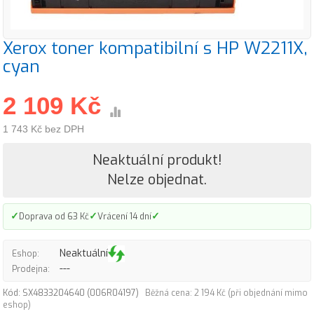
Xerox toner kompatibilní s HP W2211X,
cyan
2 109 Kč
1 743 Kč bez DPH
Neaktuální produkt!
Nelze objednat.
✓
✓
✓
Doprava od 63 Kč
Vrácení 14 dní
Neaktuální
Eshop:
---
Prodejna:
Kód: SX4833204640 (006R04197)
Běžná cena: 2 194 Kč (při objednání mimo
eshop)