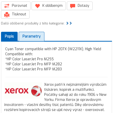
Porovnat
K oblíbeným
Dotazy
Tisknout
Další oblíbené produkty z této kategorie:
Popis
Parametry
Cyan Toner compatible with HP 207X (W2211X), High Yield
Compatible with:
*HP Color LaserJet Pro M255
*HP Color LaserJet Pro MFP M282
*HP Color LaserJet Pro MFP M283
Xerox patří k nejznámějším výrobcům
tiskáren, kopírek a multifunkcí.
Počátky sahají až do roku 1906 v New
Yorku. Firma Xerox je opravdovým
inovátorem - vlastní desítky tisíc patentů. Díky obrovskému
rozšíření kopírovacích strojů se ujal nový výraz - oxeroxovat.