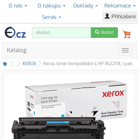
O nás
O nákupu
Doklady
Reklamace
Přihlášení
Servis
Hledat
Katalog
XEROX
Xerox toner kompatibilní s HP W2211X, cyan