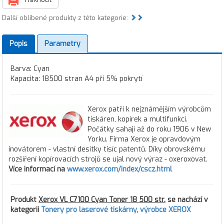
Další oblíbené produkty z této kategorie:
Popis
Parametry
Barva: Cyan
Kapacita: 18500 stran A4 při 5% pokrytí
Xerox patří k nejznámějším výrobcům
tiskáren, kopírek a multifunkcí.
Počátky sahají až do roku 1906 v New
Yorku. Firma Xerox je opravdovým
inovátorem - vlastní desítky tisíc patentů. Díky obrovskému
rozšíření kopírovacích strojů se ujal nový výraz - oxeroxovat.
Více informací na
www.xerox.com/index/cscz.html
Produkt
Xerox VL C7100 Cyan Toner 18 500 str.
se nachází v
kategorii
Tonery pro laserové tiskárny
,
výrobce XEROX