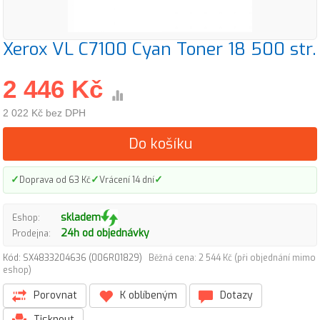
Xerox VL C7100 Cyan Toner 18 500 str.
2 446 Kč
2 022 Kč bez DPH
Do košíku
✓
✓
✓
Doprava od 63 Kč
Vrácení 14 dní
skladem
Eshop:
24h od objednávky
Prodejna:
Kód: SX4833204636 (006R01829)
Běžná cena: 2 544 Kč (při objednání mimo
eshop)
Porovnat
K oblíbeným
Dotazy
Tisknout