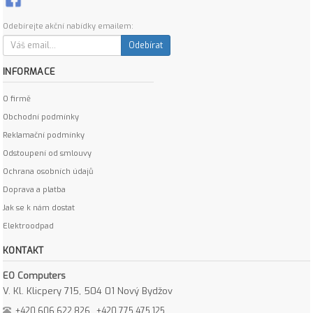
Odebírejte akční nabídky emailem:
Odebírat
INFORMACE
O firmě
Obchodní podmínky
Reklamační podmínky
Odstoupení od smlouvy
Ochrana osobních údajů
Doprava a platba
Jak se k nám dostat
Elektroodpad
KONTAKT
EO Computers
V. Kl. Klicpery 715, 504 01 Nový Bydžov
+420 606 622 826
+420 775 475 125