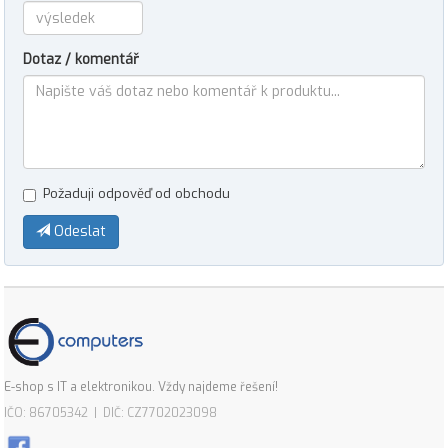
Dotaz / komentář
Požaduji odpověď od obchodu
Odeslat
E-shop s IT a elektronikou. Vždy najdeme řešení!
IČO: 86705342 | DIČ: CZ7702023098