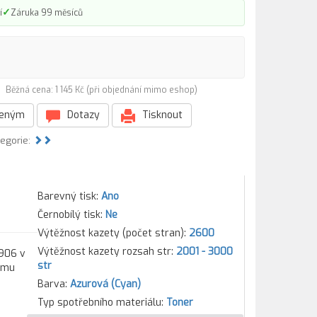
✓
í
Záruka 99 měsíců
5)
Běžná cena: 1 145 Kč (při objednání mimo eshop)
beným
Dotazy
Tisknout
tegorie:
Barevný tisk:
Ano
Černobílý tisk:
Ne
Výtěžnost kazety (počet stran):
2600
Výtěžnost kazety rozsah str:
2001 - 3000
1906 v
str
kému
Barva:
Azurová (Cyan)
Typ spotřebního materiálu:
Toner