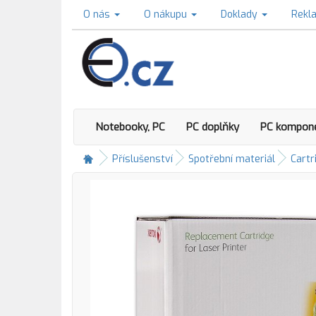
O nás
O nákupu
Doklady
Rekl
Notebooky, PC
PC doplňky
PC kompon
Příslušenství
Spotřební materiál
Cartr