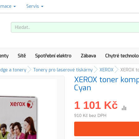
amace
Servis
enty
Sítě
Spotřební elektro
Zábava
Chytré technolo
idge a tonery
Tonery pro laserové tiskárny
XEROX
XEROX to
XEROX toner kompa
Cyan
1 101 Kč
910 Kč bez DPH