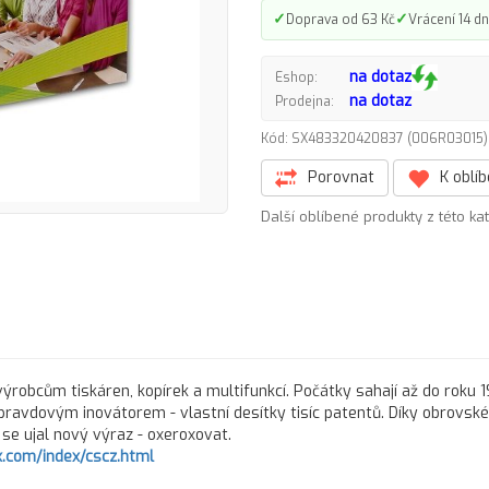
✓
✓
Doprava od 63 Kč
Vrácení 14 dn
na dotaz
Eshop:
na dotaz
Prodejna:
Kód: SX483320420837 (006R0301
Porovnat
K oblí
Další oblíbené produkty z této ka
ýrobcům tiskáren, kopírek a multifunkcí. Počátky sahají až do roku 
pravdovým inovátorem - vlastní desítky tisíc patentů. Díky obrovs
ů se ujal nový výraz - oxeroxovat.
.com/index/cscz.html