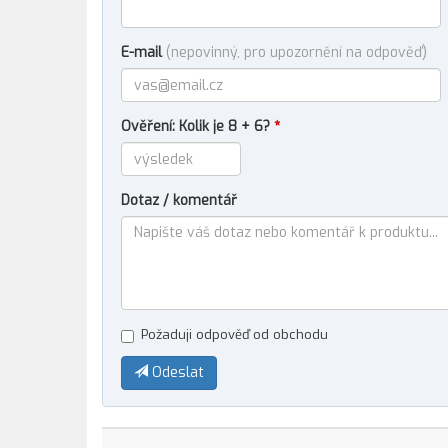
E-mail
(nepovinný, pro upozornění na odpověď)
Ověření: Kolik je 8 + 6?
*
Dotaz / komentář
Požaduji odpověď od obchodu
Odeslat