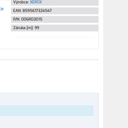
Výrobce:
XEROX
ce
EAN:
8595617324547
P/N:
006R03015
Záruka [m]:
99