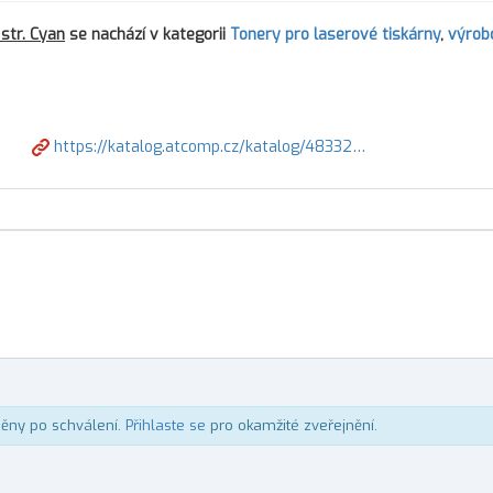
str. Cyan
se nachází v kategorii
Tonery pro laserové tiskárny
,
výrob
https://katalog.atcomp.cz/katalog/48332…
něny po schválení.
Přihlaste se
pro okamžité zveřejnění.