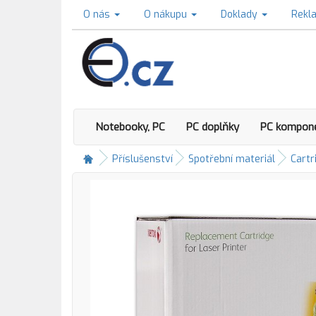
O nás
O nákupu
Doklady
Rekl
Notebooky, PC
PC doplňky
PC kompon
Příslušenství
Spotřební materiál
Cartr