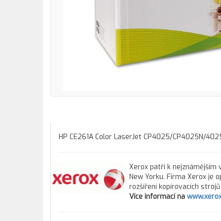
HP CE261A Color LaserJet CP4025/CP4025N/402
Xerox patří k nejznámějším v
New Yorku. Firma Xerox je o
rozšíření kopírovacích stroj
Více informací na
www.xerox