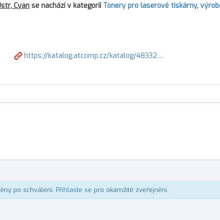
str, Cyan
se nachází v kategorii
Tonery pro laserové tiskárny
,
výrob
https://katalog.atcomp.cz/katalog/48332…
něny po schválení.
Přihlaste se
pro okamžité zveřejnění.