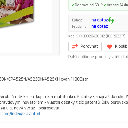
✓
✓
Doprava od 63 Kč
Vrácení 14 dn
na dotaz
Eshop:
na dotaz
Prodejna:
Kód: SX483320420812 (106R02217)
Porovnat
K oblí
Další oblíbené produkty z této ka
5DN/CP4525N/4525DN/4525XH cyan 11.000str.
ýrobcům tiskáren, kopírek a multifunkcí. Počátky sahají až do roku 
pravdovým inovátorem - vlastní desítky tisíc patentů. Díky obrovs
ů se ujal nový výraz - oxeroxovat.
.com/index/cscz.html