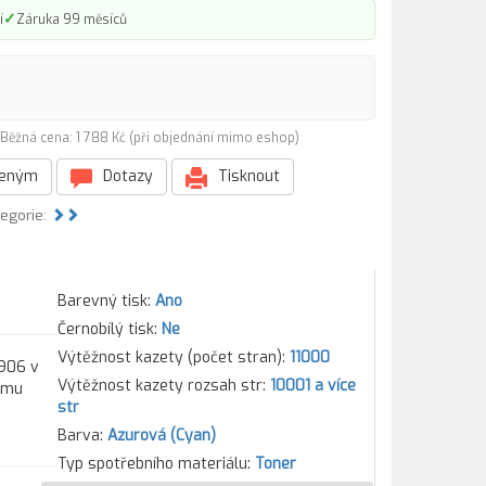
✓
í
Záruka 99 měsíců
Běžná cena: 1 788 Kč (při objednání mimo eshop)
beným
Dotazy
Tisknout
tegorie:
Barevný tisk:
Ano
Černobílý tisk:
Ne
Výtěžnost kazety (počet stran):
11000
1906 v
Výtěžnost kazety rozsah str:
10001 a více
kému
str
Barva:
Azurová (Cyan)
Typ spotřebního materiálu:
Toner