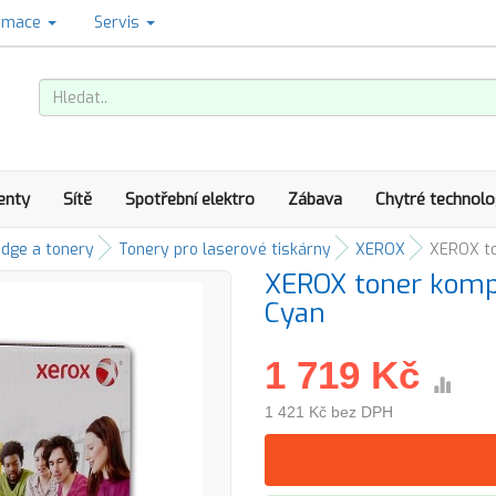
amace
Servis
enty
Sítě
Spotřební elektro
Zábava
Chytré technolo
idge a tonery
Tonery pro laserové tiskárny
XEROX
XEROX to
XEROX toner kompa
Cyan
1 719 Kč
1 421 Kč bez DPH