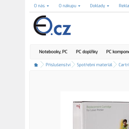
O nás
O nákupu
Doklady
Rekl
Notebooky, PC
PC doplňky
PC kompon
Příslušenství
Spotřební materiál
Cartr