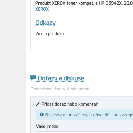
Produkt
XEROX toner kompat. s HP Q5942X, 20.00
XEROX
Odkazy
Více o produktu:
Dotazy a diskuse
Zatím žádné dotazy. Buďte první!
Přidat dotaz nebo komentář
Příspěvky nepřihlášených uživatelů jsou zveřej
Vaše jméno