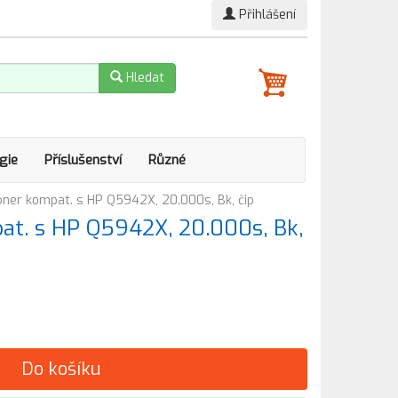
Přihlášení
Hledat
gie
Příslušenství
Různé
ner kompat. s HP Q5942X, 20.000s, Bk, čip
t. s HP Q5942X, 20.000s, Bk,
Do košíku