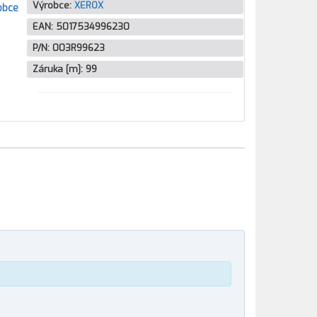
Výrobce:
XEROX
obce
EAN:
5017534996230
P/N:
003R99623
Záruka [m]:
99