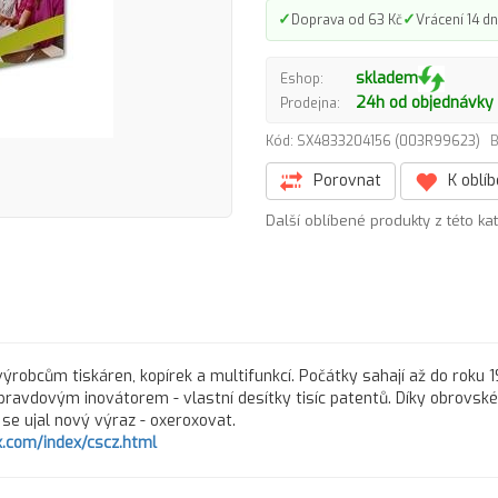
✓
✓
Doprava od 63 Kč
Vrácení 14 dn
skladem
Eshop:
24h od objednávky
Prodejna:
Kód: SX4833204156 (003R99623)
B
Porovnat
K oblí
Další oblíbené produkty z této ka
ýrobcům tiskáren, kopírek a multifunkcí. Počátky sahají až do roku 
pravdovým inovátorem - vlastní desítky tisíc patentů. Díky obrovs
ů se ujal nový výraz - oxeroxovat.
.com/index/cscz.html