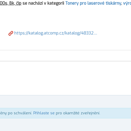
0s, Bk, čip
se nachází v kategorii
Tonery pro laserové tiskárny
,
výr
https://katalog.atcomp.cz/katalog/48332…
něny po schválení.
Přihlaste se
pro okamžité zveřejnění.