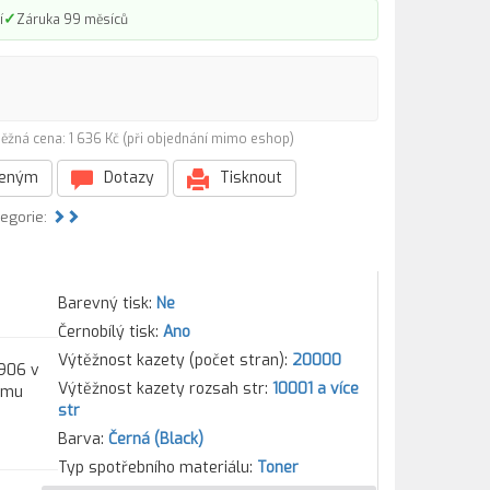
✓
í
Záruka 99 měsíců
ěžná cena: 1 636 Kč (při objednání mimo eshop)
beným
Dotazy
Tisknout
tegorie:
Barevný tisk:
Ne
Černobílý tisk:
Ano
Výtěžnost kazety (počet stran):
20000
1906 v
Výtěžnost kazety rozsah str:
10001 a více
kému
str
Barva:
Černá (Black)
Typ spotřebního materiálu:
Toner