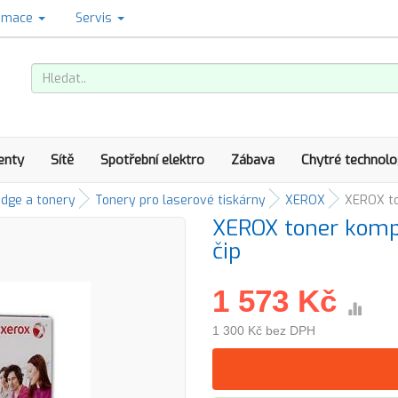
amace
Servis
enty
Sítě
Spotřební elektro
Zábava
Chytré technolo
idge a tonery
Tonery pro laserové tiskárny
XEROX
XEROX to
XEROX toner kompa
čip
1 573 Kč
1 300 Kč bez DPH