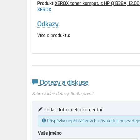
Produkt
XEROX toner kompat. s HP Q1338A, 12.000
XEROX
Odkazy
Více o produktu:
Dotazy a diskuse
Zatím žádné dotazy. Buďte první!
Přidat dotaz nebo komentář
Příspěvky nepřihlášených uživatelů jsou zveřej
Vaše jméno