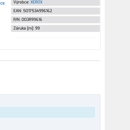
Výrobce:
XEROX
bce
EAN:
5017534996162
P/N:
003R99616
Záruka [m]:
99