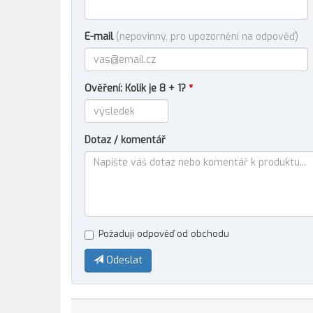
E-mail
(nepovinný, pro upozornění na odpověď)
Ověření: Kolik je 8 + 1?
*
Dotaz / komentář
Požaduji odpověď od obchodu
Odeslat