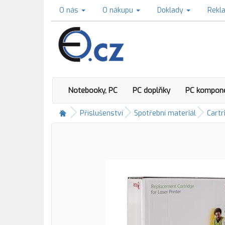
O nás
O nákupu
Doklady
Rekl
Notebooky, PC
PC doplňky
PC kompon
Příslušenství
Spotřební materiál
Cartr