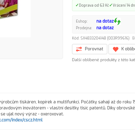
✓
✓
Doprava od 63 Kč
Vrácení 14 dn
na dotaz
Eshop:
na dotaz
Prodejna:
Kód: SX4833204148 (003R99616)
B
Porovnat
K oblí
Další oblíbené produkty z této ka
ýrobcům tiskáren, kopírek a multifunkcí. Počátky sahají až do roku 
pravdovým inovátorem - vlastní desítky tisíc patentů. Díky obrovs
ů se ujal nový výraz - oxeroxovat.
.com/index/cscz.html