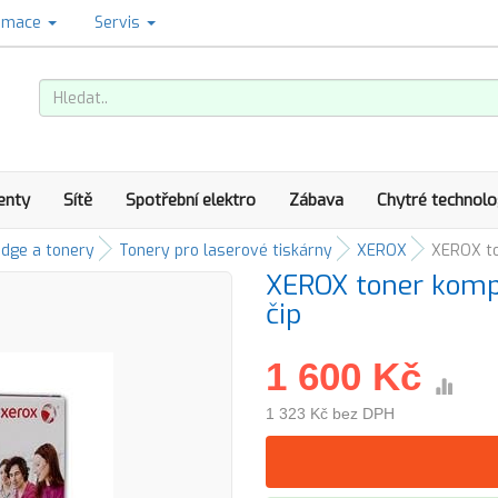
amace
Servis
enty
Sítě
Spotřební elektro
Zábava
Chytré technolo
idge a tonery
Tonery pro laserové tiskárny
XEROX
XEROX to
XEROX toner kompa
čip
1 600 Kč
1 323 Kč bez DPH