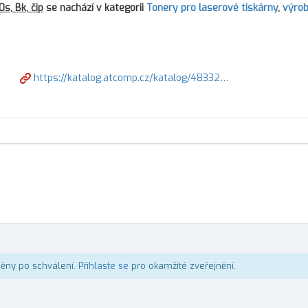
s, Bk, čip
se nachází v kategorii
Tonery pro laserové tiskárny
,
výro
https://katalog.atcomp.cz/katalog/48332…
něny po schválení.
Přihlaste se
pro okamžité zveřejnění.