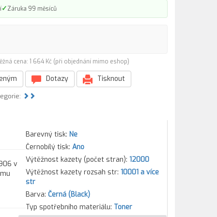
✓
í
Záruka 99 měsíců
ěžná cena: 1 664 Kč (při objednání mimo eshop)
beným
Dotazy
Tisknout
tegorie:
Barevný tisk:
Ne
Černobílý tisk:
Ano
Výtěžnost kazety (počet stran):
12000
1906 v
Výtěžnost kazety rozsah str:
10001 a více
kému
str
Barva:
Černá (Black)
Typ spotřebního materiálu:
Toner