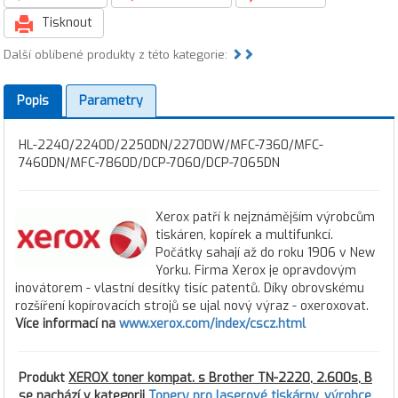
Tisknout
Další oblíbené produkty z této kategorie:
Popis
Parametry
HL-2240/2240D/2250DN/2270DW/MFC-7360/MFC-
7460DN/MFC-7860D/DCP-7060/DCP-7065DN
Xerox patří k nejznámějším výrobcům
tiskáren, kopírek a multifunkcí.
Počátky sahají až do roku 1906 v New
Yorku. Firma Xerox je opravdovým
inovátorem - vlastní desítky tisíc patentů. Díky obrovskému
rozšíření kopírovacích strojů se ujal nový výraz - oxeroxovat.
Více informací na
www.xerox.com/index/cscz.html
Produkt
XEROX toner kompat. s Brother TN-2220, 2.600s, B
se nachází v kategorii
Tonery pro laserové tiskárny
,
výrobce