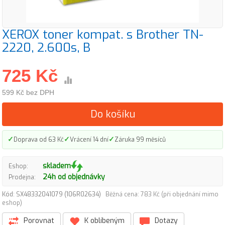
XEROX toner kompat. s Brother TN-
2220, 2.600s, B
725 Kč
599 Kč bez DPH
Do košíku
✓
✓
✓
Doprava od 63 Kč
Vrácení 14 dní
Záruka 99 měsíců
skladem
Eshop:
24h od objednávky
Prodejna:
Kód: SX48332041079 (106R02634)
Běžná cena: 783 Kč (při objednání mimo
eshop)
Porovnat
K oblíbeným
Dotazy