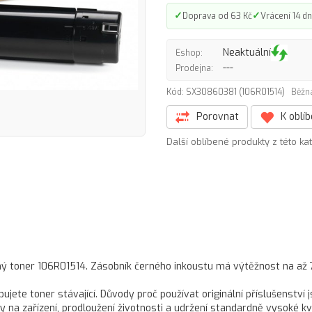
✓
✓
Doprava od 63 Kč
Vrácení 14 dn
Neaktuální
Eshop:
---
Prodejna:
Kód: SX30860381 (106R01514)
Běžná
Porovnat
K oblí
Další oblíbené produkty z této ka
rný toner 106R01514. Zásobník černého inkoustu má výtěžnost na až
ujete toner stávající. Důvody proč používat originální příslušenství js
y na zařízení, prodloužení životnosti a udržení standardně vysoké kv