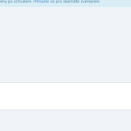
něny po schválení.
Přihlaste se
pro okamžité zveřejnění.