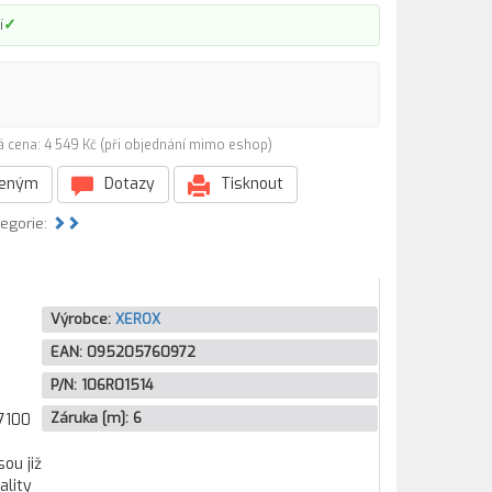
✓
í
 cena: 4 549 Kč (při objednání mimo eshop)
beným
Dotazy
Tisknout
tegorie:
Výrobce:
XEROX
EAN:
095205760972
P/N:
106R01514
Záruka [m]:
6
 7100
ou již
ality