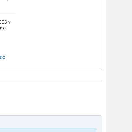
1906 v
kému
ROX