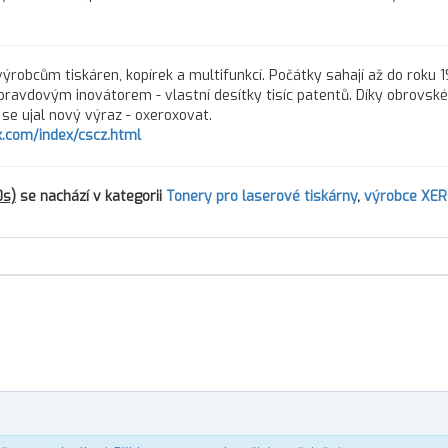
ýrobcům tiskáren, kopírek a multifunkcí. Počátky sahají až do roku 
pravdovým inovátorem - vlastní desítky tisíc patentů. Díky obrovs
ů se ujal nový výraz - oxeroxovat.
.com/index/cscz.html
0s)
se nachází v kategorii
Tonery pro laserové tiskárny
,
výrobce XE