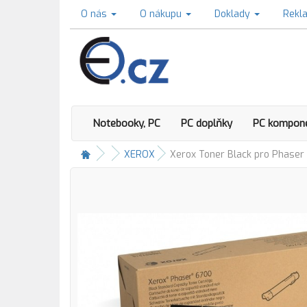
O nás
O nákupu
Doklady
Rekl
Notebooky, PC
PC doplňky
PC kompon
XEROX
Xerox Toner Black pro Phaser 