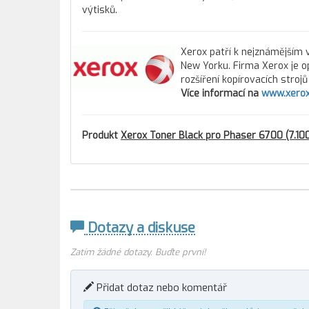
výtisků.
Xerox patří k nejznámějším v
New Yorku. Firma Xerox je o
rozšíření kopírovacích stroj
Více informací na
www.xerox
Produkt
Xerox Toner Black pro Phaser 6700 (7.10
Dotazy a diskuse
Zatím žádné dotazy. Buďte první!
Přidat dotaz nebo komentář