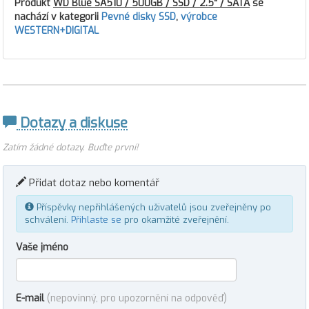
Produkt
WD Blue SA510 / 500GB / SSD / 2.5" / SATA
se
nachází v kategorii
Pevné disky SSD
,
výrobce
WESTERN+DIGITAL
Dotazy a diskuse
Zatím žádné dotazy. Buďte první!
Přidat dotaz nebo komentář
Příspěvky nepřihlášených uživatelů jsou zveřejněny po
schválení.
Přihlaste se
pro okamžité zveřejnění.
Vaše jméno
E-mail
(nepovinný, pro upozornění na odpověď)