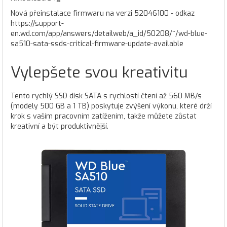
Nová přeinstalace firmwaru na verzi 52046100 - odkaz
https://support-
en.wd.com/app/answers/detailweb/a_id/50208/~/wd-blue-
sa510-sata-ssds-critical-firmware-update-available
Vylepšete svou kreativitu
Tento rychlý SSD disk SATA s rychlostí čtení až 560 MB/s
(modely 500 GB a 1 TB) poskytuje zvýšení výkonu, které drží
krok s vaším pracovním zatížením, takže můžete zůstat
kreativní a být produktivnější.