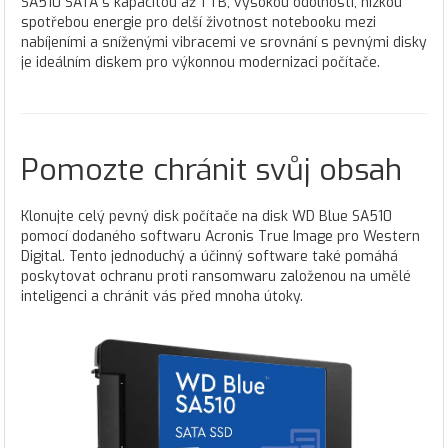
SA510 SATA s kapacitou až 1 TB, vysokou odolností, nízkou
spotřebou energie pro delší životnost notebooku mezi
nabíjeními a sníženými vibracemi ve srovnání s pevnými disky
je ideálním diskem pro výkonnou modernizaci počítače.
Pomozte chránit svůj obsah
Klonujte celý pevný disk počítače na disk WD Blue SA510
pomocí dodaného softwaru Acronis True Image pro Western
Digital. Tento jednoduchý a účinný software také pomáhá
poskytovat ochranu proti ransomwaru založenou na umělé
inteligenci a chránit vás před mnoha útoky.