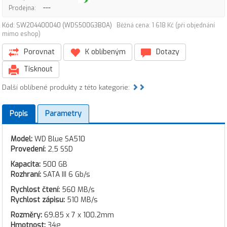
---
Prodejna:
Kód: SW204400040 (WDS500G3B0A)
Běžná cena: 1 618 Kč (při objednání
mimo eshop)
Porovnat
K oblíbeným
Dotazy
Tisknout
Další oblíbené produkty z této kategorie:
Popis
Parametry
Model:
WD Blue SA510
Provedení:
2,5 SSD
Kapacita:
500 GB
Rozhraní:
SATA III 6 Gb/s
Rychlost čtení:
560 MB/s
Rychlost zápisu:
510 MB/s
Rozměry:
69.85 x 7 x 100.2mm
Hmotnost:
34g