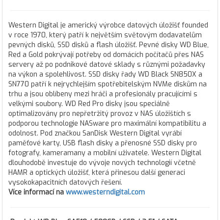
Western Digital je americký výrobce datových úložišť founded
v roce 1970, který patří k největším světovým dodavatelům
pevných disků, SSD disků a flash úložišť. Pevné disky WD Blue,
Red a Gold pokrývají potřeby od domácích počítačů přes NAS
servery až po podnikové datové sklady s různými požadavky
na výkon a spolehlivost. SSD disky řady WD Black SN850X a
SN770 patří k nejrychlejším spotřebitelským NVMe diskům na
trhu a jsou oblíbeny mezi hráči a profesionály pracujícími s
velkými soubory. WD Red Pro disky jsou speciálně
optimalizovány pro nepřetržitý provoz v NAS úložištích s
podporou technologie NASware pro maximální kompatibilitu a
odolnost. Pod značkou SanDisk Western Digital vyrábí
paměťové karty, USB flash disky a přenosné SSD disky pro
fotografy, kameramany a mobilní uživatele. Western Digital
dlouhodobě investuje do vývoje nových technologií včetně
HAMR a optických úložišť, která přinesou další generaci
vysokokapacitních datových řešení.
Více informací na
www.westerndigital.com