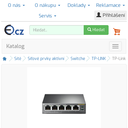
O nás
O nákupu
Doklady
Reklamace
Přihlášení
Servis
Hledat
Katalog
Sítě
Síťové prvky aktivní
Switche
TP-LINK
TP-Link