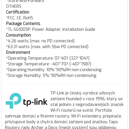
*Store-And-Forward
OTHERS
Certification
*FCC, CE, RoHS
Package Contents
*TL-SG1005P, Power Adapter, Installation Guide
Consumption
*4.26 watts (max. no PD connected)
*63.31 watts (max. with 56w PD connected)
Environment
*Operating Temperature: 0?~40? (32?~104?)
*Storage Temperature: -40?~70? (-40?~158?)
*Operating Humidity: 10%~90%RH non-condensing
*Storage Humidity: 5%~90%RH non-condensing
TP-Link je čínský výrobce síťových
zařízení founded v roce 1996, který se
stal jedním z nejprodávanějších značek
Wi-Fi routerů na světě. Portfolio
zahrnuje domácí a firemní routery, Wi-Fi extendery, přepínače,
přístupové body a chytrá domácí zařízení pod značkou Tapo.
Routery řady Archer a Deco (mesh systém) jsou oblíbenou