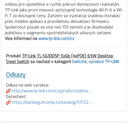
volbou pro spolehlivé a rychlé pokrytí domácností i kanceláří.
TP-Link jako první masově zpřístupnil technologie Wi-Fi 6 a Wi-
Fi 7 za dostupné ceny. Zařízení se vyznačují snadnou instalací
přes mobilní aplikaci a pravidelnou aktualizací firmwaru.
Společnost působí ve více než 170 zemích a je dlouhodobě
jedničkou v segmentu spotřebitelských síťových zařízení.
Více informací na
www.tp-link.com/cz
Produkt
TP-Link TL-SG1005P 5xGb (4xPOE) 65W Desktop
Steel Switch
se nachází v kategorii
Switche
,
výrobce TP-LINK
Odkazy
Odkaz na web výrobce:
http://www.tp-link.com/cz/products/deta…
Datasheet:
https://katalog.atcomp.cz/katalog/51722…