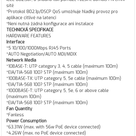
sítě
*Protokol 802.1p/DSCP QoS umožňuje hladký provoz pro
aplikace citlivé na latenci
*Není nutná žádná konfigurace ani instalace
TECHNICKÁ SPECIFIKACE
HARDWARE FEATURES
Interface
*5 10/100/1000Mbps RJ45 Ports
*AUTO Negotiation/AUTO MDI/MDIX
Network Media
*10BASE-T: UTP category 3, 4, 5 cable (maximum 100m)
*EIA/TIA-568 100? STP (maximum 100m)
*100BASE-TX: UTP category 5, 5e cable (maximum 100m)
*EIA/TIA-568 100? STP (maximum 100m)
*1000BASE-T: UTP category 5, 5e, 6 or above cable
(maximum 100m)
*EIA/TIA-568 100? STP (maximum 100m)
Fan Quantity
*Fanless
Power Consumption
*63.31W (max. with 56w PoE device connected)
*4.26W (max. no PoE device connected)