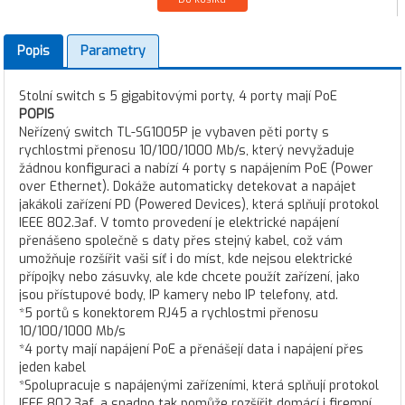
Popis
Parametry
Stolní switch s 5 gigabitovými porty, 4 porty mají PoE
POPIS
Neřízený switch TL-SG1005P je vybaven pěti porty s
rychlostmi přenosu 10/100/1000 Mb/s, který nevyžaduje
žádnou konfiguraci a nabízí 4 porty s napájením PoE (Power
over Ethernet). Dokáže automaticky detekovat a napájet
jakákoli zařízení PD (Powered Devices), která splňují protokol
IEEE 802.3af. V tomto provedení je elektrické napájení
přenášeno společně s daty přes stejný kabel, což vám
umožňuje rozšířit vaši síť i do míst, kde nejsou elektrické
přípojky nebo zásuvky, ale kde chcete použít zařízení, jako
jsou přístupové body, IP kamery nebo IP telefony, atd.
*5 portů s konektorem RJ45 a rychlostmi přenosu
10/100/1000 Mb/s
*4 porty mají napájení PoE a přenášejí data i napájení přes
jeden kabel
*Spolupracuje s napájenými zařízeními, která splňují protokol
IEEE 802.3af, a snadno tak pomůže rozšířit domácí i firemní