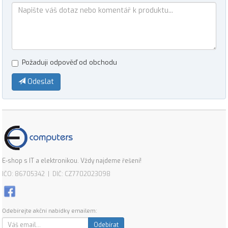
Požaduji odpověď od obchodu
Odeslat
E-shop s IT a elektronikou. Vždy najdeme řešení!
IČO: 86705342 | DIČ: CZ7702023098
Odebírejte akční nabídky emailem:
Odebírat