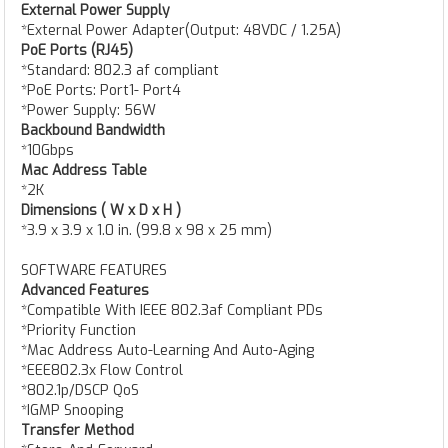
External Power Supply
*External Power Adapter(Output: 48VDC / 1.25A)
PoE Ports (RJ45)
*Standard: 802.3 af compliant
*PoE Ports: Port1- Port4
*Power Supply: 56W
Backbound Bandwidth
*10Gbps
Mac Address Table
*2K
Dimensions ( W x D x H )
*3.9 x 3.9 x 1.0 in. (99.8 x 98 x 25 mm)
SOFTWARE FEATURES
Advanced Features
*Compatible With IEEE 802.3af Compliant PDs
*Priority Function
*Mac Address Auto-Learning And Auto-Aging
*EEE802.3x Flow Control
*802.1p/DSCP QoS
*IGMP Snooping
Transfer Method