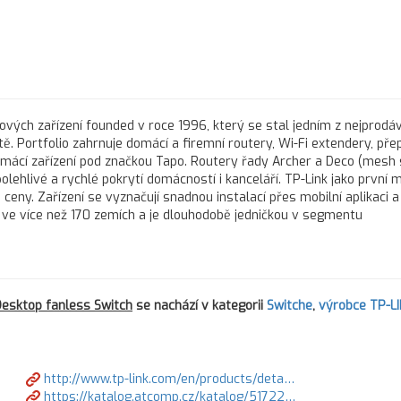
ťových zařízení founded v roce 1996, který se stal jedním z nejprodá
ě. Portfolio zahrnuje domácí a firemní routery, Wi-Fi extendery, pře
omácí zařízení pod značkou Tapo. Routery řady Archer a Deco (mesh
olehlivé a rychlé pokrytí domácností i kanceláří. TP-Link jako první
 ceny. Zařízení se vyznačují snadnou instalací přes mobilní aplikaci a
í ve více než 170 zemích a je dlouhodobě jedničkou v segmentu
esktop fanless Switch
se nachází v kategorii
Switche
,
výrobce TP-L
http://www.tp-link.com/en/products/deta…
https://katalog.atcomp.cz/katalog/51722…