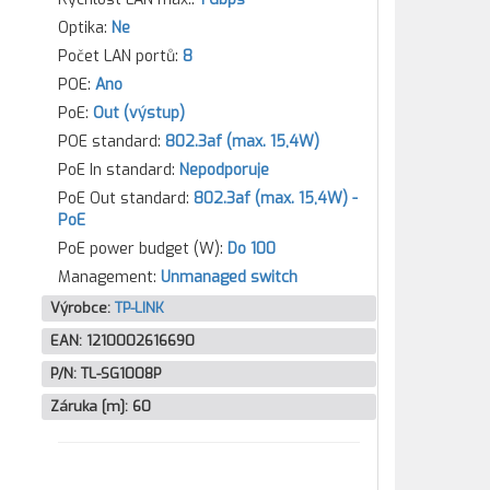
Optika:
Ne
Počet LAN portů:
8
POE:
Ano
PoE:
Out (výstup)
POE standard:
802.3af (max. 15,4W)
PoE In standard:
Nepodporuje
PoE Out standard:
802.3af (max. 15,4W) -
PoE
PoE power budget (W):
Do 100
Management:
Unmanaged switch
Výrobce:
TP-LINK
EAN:
1210002616690
P/N:
TL-SG1008P
Záruka [m]:
60