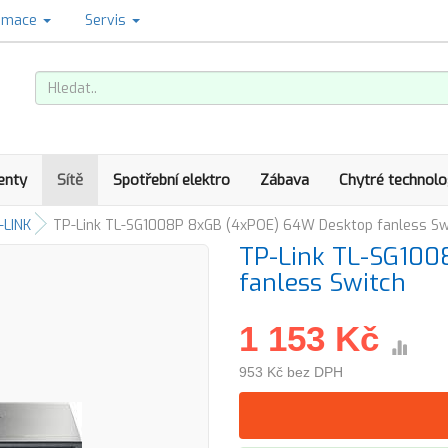
amace
Servis
enty
Sítě
Spotřební elektro
Zábava
Chytré technolo
-LINK
TP-Link TL-SG1008P 8xGB (4xPOE) 64W Desktop fanless Sw
TP-Link TL-SG100
fanless Switch
1 153 Kč
953 Kč bez DPH