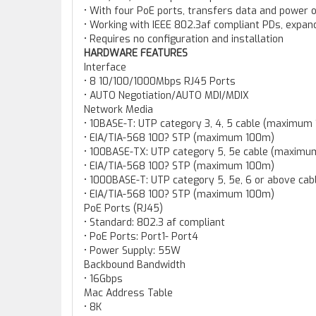
• With four PoE ports, transfers data and power o
• Working with IEEE 802.3af compliant PDs, expa
• Requires no configuration and installation
HARDWARE FEATURES
Interface
• 8 10/100/1000Mbps RJ45 Ports
• AUTO Negotiation/AUTO MDI/MDIX
Network Media
• 10BASE-T: UTP category 3, 4, 5 cable (maximum
• EIA/TIA-568 100? STP (maximum 100m)
• 100BASE-TX: UTP category 5, 5e cable (maxim
• EIA/TIA-568 100? STP (maximum 100m)
• 1000BASE-T: UTP category 5, 5e, 6 or above c
• EIA/TIA-568 100? STP (maximum 100m)
PoE Ports (RJ45)
• Standard: 802.3 af compliant
• PoE Ports: Port1- Port4
• Power Supply: 55W
Backbound Bandwidth
• 16Gbps
Mac Address Table
• 8K