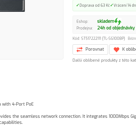
✓
✓
Doprava od 63 Kč
Vrácení 14 dn
skladem
Eshop:
24h od objednávky
Prodejna:
Kód: ST517222111 (TL-SG1008P)
Běžn
Porovnat
K oblí
Další oblíbené produkty z této ka
h with 4-Port PoE
ovides the seamless network connection. It integrates 1000Mbps Gig
pabilities.