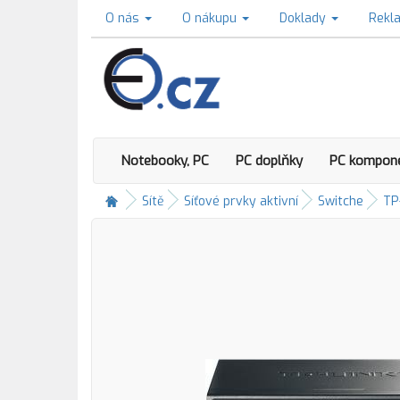
O nás
O nákupu
Doklady
Rekl
Notebooky, PC
PC doplňky
PC kompon
Sítě
Síťové prvky aktivní
Switche
TP