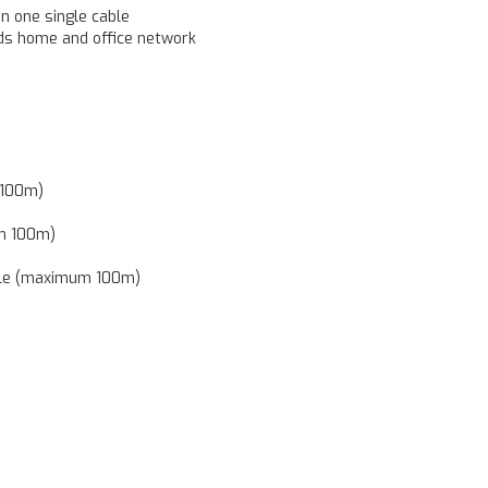
n one single cable
nds home and office network
 100m)
um 100m)
able (maximum 100m)