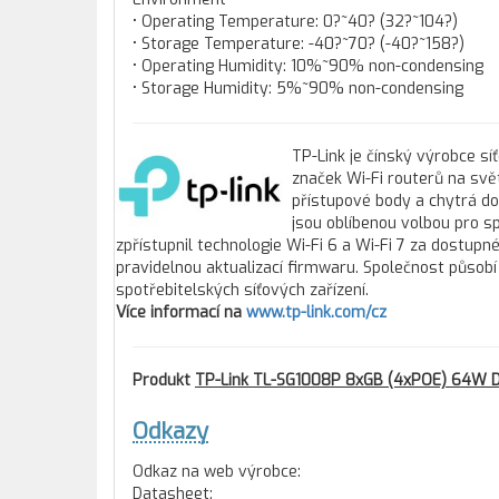
• Operating Temperature: 0?~40? (32?~104?)
• Storage Temperature: -40?~70? (-40?~158?)
• Operating Humidity: 10%~90% non-condensing
• Storage Humidity: 5%~90% non-condensing
TP-Link je čínský výrobce sí
značek Wi-Fi routerů na svět
přístupové body a chytrá d
jsou oblíbenou volbou pro sp
zpřístupnil technologie Wi-Fi 6 a Wi-Fi 7 za dostupné
pravidelnou aktualizací firmwaru. Společnost působ
spotřebitelských síťových zařízení.
Více informací na
www.tp-link.com/cz
Produkt
TP-Link TL-SG1008P 8xGB (4xPOE) 64W D
Odkazy
Odkaz na web výrobce:
Datasheet: