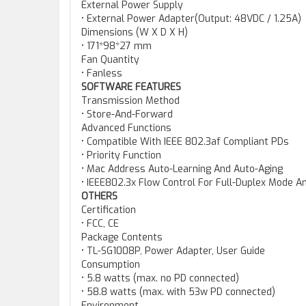
External Power Supply
• External Power Adapter(Output: 48VDC / 1.25A)
Dimensions (W X D X H)
• 171*98*27 mm
Fan Quantity
• Fanless
SOFTWARE FEATURES
Transmission Method
• Store-And-Forward
Advanced Functions
• Compatible With IEEE 802.3af Compliant PDs
• Priority Function
• Mac Address Auto-Learning And Auto-Aging
• IEEE802.3x Flow Control For Full-Duplex Mode 
OTHERS
Certification
• FCC, CE
Package Contents
• TL-SG1008P, Power Adapter, User Guide
Consumption
• 5.8 watts (max. no PD connected)
• 58.8 watts (max. with 53w PD connected)
Environment