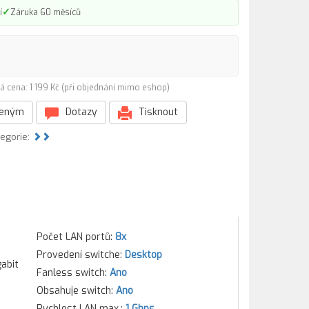
✓
í
Záruka 60 měsíců
á cena: 1 199 Kč (při objednání mimo eshop)
beným
Dotazy
Tisknout
tegorie:
Počet LAN portů:
8x
Provedení switche:
Desktop
abit
Fanless switch:
Ano
Obsahuje switch:
Ano
Rychlost LAN max.:
1 Gbps