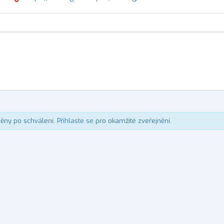
něny po schválení.
Přihlaste se
pro okamžité zveřejnění.