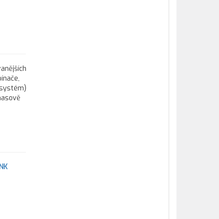
vanějších
pínače,
 systém)
 masově
INK