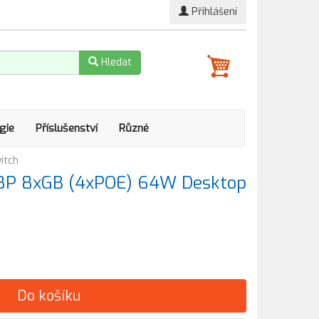
Přihlášení
Hledat
gie
Příslušenství
Různé
itch
8P 8xGB (4xPOE) 64W Desktop
Do košíku