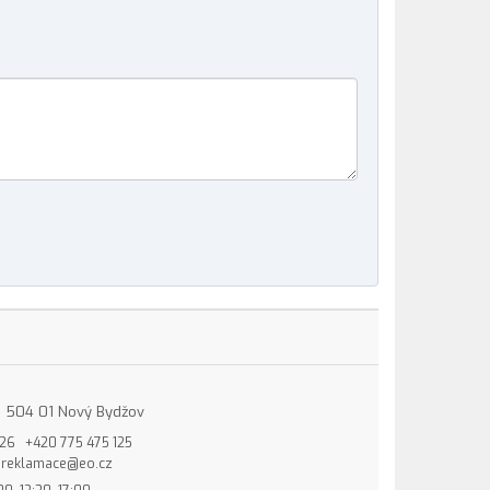
15, 504 01 Nový Bydžov
826
+420 775 475 125
reklamace@eo.cz