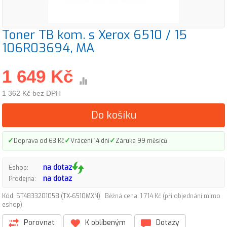
Toner TB kom. s Xerox 6510 / 15
106R03694, MA
1 649 Kč
1 362 Kč bez DPH
Do košíku
✓
✓
✓
Doprava od 63 Kč
Vrácení 14 dní
Záruka 99 měsíců
na dotaz
Eshop:
na dotaz
Prodejna:
Kód: ST4833201058 (TX-6510MXN)
Běžná cena: 1 714 Kč (při objednání mimo
eshop)
Porovnat
K oblíbeným
Dotazy