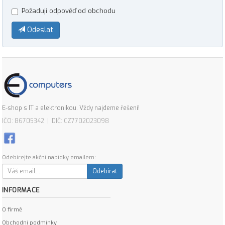
Požaduji odpověď od obchodu
Odeslat
E-shop s IT a elektronikou. Vždy najdeme řešení!
IČO: 86705342 | DIČ: CZ7702023098
Odebírejte akční nabídky emailem:
Odebírat
INFORMACE
O firmě
Obchodní podmínky