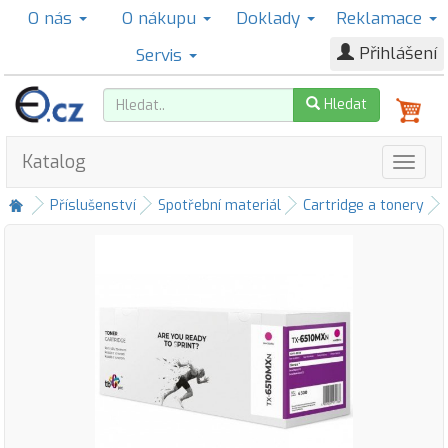
O nás
O nákupu
Doklady
Reklamace
Přihlášení
Servis
Hledat
Katalog
Příslušenství
Spotřební materiál
Cartridge a tonery