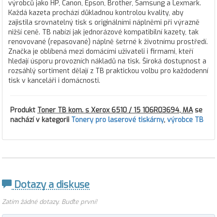
výrobců jako HP, Canon, Epson, Brother, Samsung a Lexmark.
Každá kazeta prochází důkladnou kontrolou kvality, aby
zajistila srovnatelný tisk s originálními náplněmi při výrazně
nižší ceně. TB nabízí jak jednorázové kompatibilní kazety, tak
renovované (repasované) náplně šetrné k životnímu prostředí.
Značka je oblíbená mezi domácími uživateli i firmami, kteří
hledají úsporu provozních nákladů na tisk. Široká dostupnost a
rozsáhlý sortiment dělají z TB praktickou volbu pro každodenní
tisk v kanceláři i domácnosti.
Produkt
Toner TB kom. s Xerox 6510 / 15 106R03694, MA
se
nachází v kategorii
Tonery pro laserové tiskárny
,
výrobce TB
Dotazy a diskuse
Zatím žádné dotazy. Buďte první!