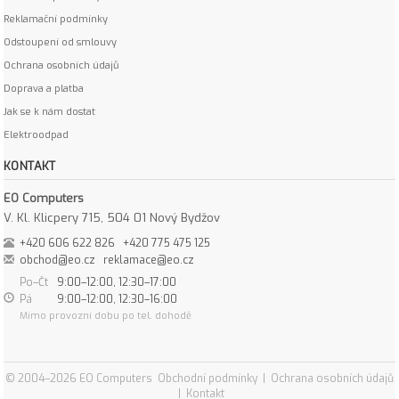
Reklamační podmínky
Odstoupení od smlouvy
Ochrana osobních údajů
Doprava a platba
Jak se k nám dostat
Elektroodpad
KONTAKT
EO Computers
V. Kl. Klicpery 715, 504 01 Nový Bydžov
+420 606 622 826
+420 775 475 125
obchod@eo.cz
reklamace@eo.cz
Po–Čt
9:00–12:00, 12:30–17:00
Pá
9:00–12:00, 12:30–16:00
Mimo provozní dobu po tel. dohodě
© 2004–2026 EO Computers
Obchodní podmínky
|
Ochrana osobních údajů
|
Kontakt