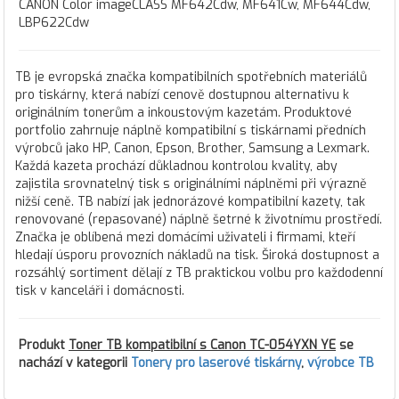
CANON Color imageCLASS MF642Cdw, MF641Cw, MF644Cdw,
LBP622Cdw
TB je evropská značka kompatibilních spotřebních materiálů
pro tiskárny, která nabízí cenově dostupnou alternativu k
originálním tonerům a inkoustovým kazetám. Produktové
portfolio zahrnuje náplně kompatibilní s tiskárnami předních
výrobců jako HP, Canon, Epson, Brother, Samsung a Lexmark.
Každá kazeta prochází důkladnou kontrolou kvality, aby
zajistila srovnatelný tisk s originálními náplněmi při výrazně
nižší ceně. TB nabízí jak jednorázové kompatibilní kazety, tak
renovované (repasované) náplně šetrné k životnímu prostředí.
Značka je oblíbená mezi domácími uživateli i firmami, kteří
hledají úsporu provozních nákladů na tisk. Široká dostupnost a
rozsáhlý sortiment dělají z TB praktickou volbu pro každodenní
tisk v kanceláři i domácnosti.
Produkt
Toner TB kompatibilní s Canon TC-054YXN YE
se
nachází v kategorii
Tonery pro laserové tiskárny
,
výrobce TB