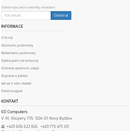
Odebírejte akční nabídky emailem:
Odebírat
INFORMACE
O firmě
Obchodní podmínky
Reklamační podmínky
Odstoupení od smlouvy
Ochrana osobních údajů
Doprava a platba
Jak se k nám dostat
Elektroodpad
KONTAKT
EO Computers
V. Kl. Klicpery 715, 504 01 Nový Bydžov
+420 606 622 826
+420 775 475 125