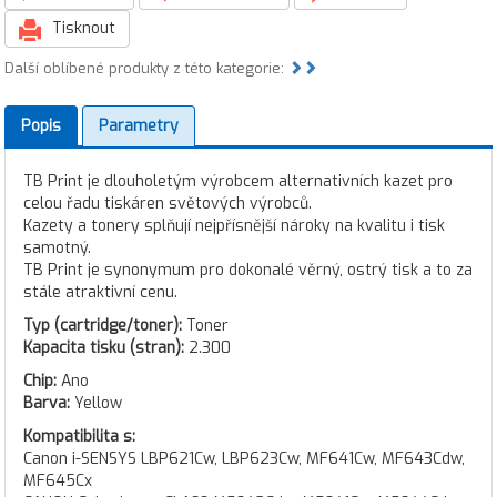
Tisknout
Další oblíbené produkty z této kategorie:
Popis
Parametry
TB Print je dlouholetým výrobcem alternativních kazet pro
celou řadu tiskáren světových výrobců.
Kazety a tonery splňují nejpřísnější nároky na kvalitu i tisk
samotný.
TB Print je synonymum pro dokonalé věrný, ostrý tisk a to za
stále atraktivní cenu.
Typ (cartridge/toner):
Toner
Kapacita tisku (stran):
2.300
Chip:
Ano
Barva:
Yellow
Kompatibilita s:
Canon i-SENSYS LBP621Cw, LBP623Cw, MF641Cw, MF643Cdw,
MF645Cx