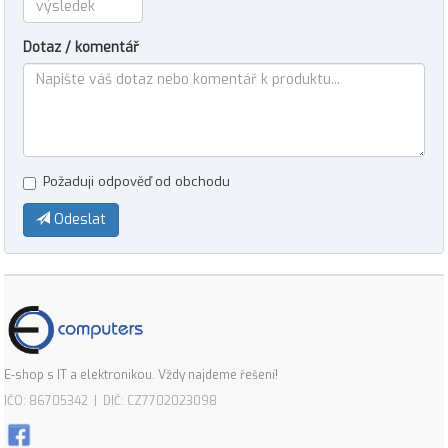
Dotaz / komentář
Požaduji odpověď od obchodu
Odeslat
E-shop s IT a elektronikou. Vždy najdeme řešení!
IČO: 86705342 | DIČ: CZ7702023098