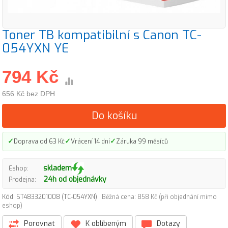
Toner TB kompatibilní s Canon TC-
054YXN YE
794 Kč
656 Kč bez DPH
Do košíku
✓
✓
✓
Doprava od 63 Kč
Vrácení 14 dní
Záruka 99 měsíců
skladem
Eshop:
24h od objednávky
Prodejna:
Kód: ST4833201008 (TC-054YXN)
Běžná cena: 858 Kč (při objednání mimo
eshop)
Porovnat
K oblíbeným
Dotazy