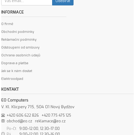
Odebírat
INFORMACE
O firmě
Obchodní podmínky
Reklamační podmínky
Odstoupení od smlouvy
Ochrana osobních údajů
Doprava a platba
Jak se k nám dostat
Elektroodpad
KONTAKT
EO Computers
V. Kl. Klicpery 715, 504 01 Nový Bydžov
+420 606 622 826
+420 775 475 125
obchod@eo.cz
reklamace@eo.cz
Po–Čt
9:00–12:00, 12:30–17:00
Pá
9:00–12:00, 12:30–16:00