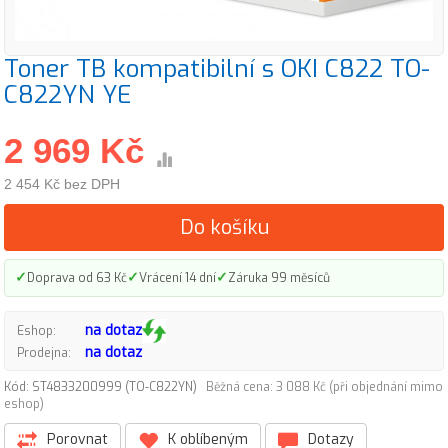
Toner TB kompatibilní s OKI C822 TO-
C822YN YE
2 969 Kč
2 454 Kč bez DPH
Do košíku
✓
✓
✓
Doprava od 63 Kč
Vrácení 14 dní
Záruka 99 měsíců
na dotaz
Eshop:
na dotaz
Prodejna:
Kód: ST4833200999 (TO-C822YN)
Běžná cena: 3 088 Kč (při objednání mimo
eshop)
Porovnat
K oblíbeným
Dotazy