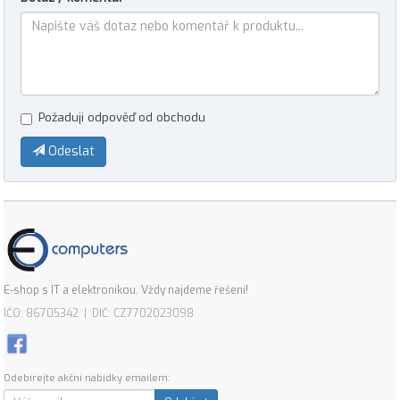
Požaduji odpověď od obchodu
Odeslat
E-shop s IT a elektronikou. Vždy najdeme řešení!
IČO: 86705342 | DIČ: CZ7702023098
Odebírejte akční nabídky emailem: