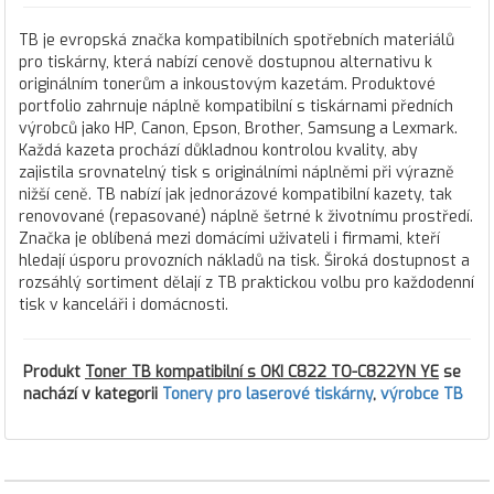
TB je evropská značka kompatibilních spotřebních materiálů
pro tiskárny, která nabízí cenově dostupnou alternativu k
originálním tonerům a inkoustovým kazetám. Produktové
portfolio zahrnuje náplně kompatibilní s tiskárnami předních
výrobců jako HP, Canon, Epson, Brother, Samsung a Lexmark.
Každá kazeta prochází důkladnou kontrolou kvality, aby
zajistila srovnatelný tisk s originálními náplněmi při výrazně
nižší ceně. TB nabízí jak jednorázové kompatibilní kazety, tak
renovované (repasované) náplně šetrné k životnímu prostředí.
Značka je oblíbená mezi domácími uživateli i firmami, kteří
hledají úsporu provozních nákladů na tisk. Široká dostupnost a
rozsáhlý sortiment dělají z TB praktickou volbu pro každodenní
tisk v kanceláři i domácnosti.
Produkt
Toner TB kompatibilní s OKI C822 TO-C822YN YE
se
nachází v kategorii
Tonery pro laserové tiskárny
,
výrobce TB