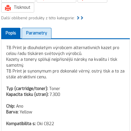
Tisknout
Další oblíbené produkty z této kategorie:
Popis
Parametry
TB Print je dlouholetým výrobcem alternativních kazet pro
celou řadu tiskáren světových výrobců.
Kazety a tonery splňují nejpřísnější nároky na kvalitu i tisk
samotný.
TB Print je synonymum pro dokonalé věrný, ostrý tisk a to za
stále atraktivní cenu.
Typ (cartridge/toner):
Toner
Kapacita tisku (stran):
7.300
Chip:
Ano
Barva:
Yellow
Kompatibilita s:
Oki C822