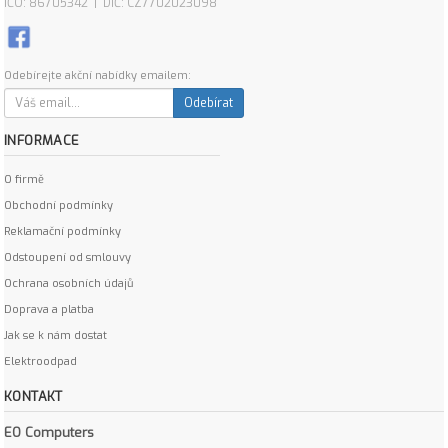
IČO: 86705342 | DIČ: CZ7702023098
Odebírejte akční nabídky emailem:
Odebírat
INFORMACE
O firmě
Obchodní podmínky
Reklamační podmínky
Odstoupení od smlouvy
Ochrana osobních údajů
Doprava a platba
Jak se k nám dostat
Elektroodpad
KONTAKT
EO Computers