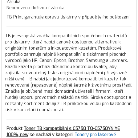
Záruka
Neomezená doživotní záruka
TB Print garantuje opravu tiskárny v případě jejího poškození
TB je evropská značka kompatibilních spotřebních materiálů
pro tiskárny, která nabízí cenově dostupnou alternativu k
originálním tonerům a inkoustovým kazetám. Produktové
portfolio zahrnuje náplně kompatibilní s tiskárnami předních
výrobců jako HP, Canon, Epson, Brother, Samsung a Lexmark.
Každá kazeta prochází důkladnou kontrolou kvality, aby
zajistila srovnatelný tisk s originálními náplněmi při výrazně
nižší ceně. TB nabízí jak jednorázové kompatibilní kazety, tak
renovované (repasované) náplně šetrné k životnímu prostředí.
Značka je oblíbená mezi domácími uživateli i firmami, kteří
hledají úsporu provozních nákladů na tisk. Široká dostupnost a
rozsáhlý sortiment dělají z TB praktickou volbu pro každodenní
tisk v kanceláři i domácnosti.
Produkt
Toner TB kompatibilní s C5750 TO-C5750YN YE
100%, new
se nachází v kategorii
Tonery pro laserové