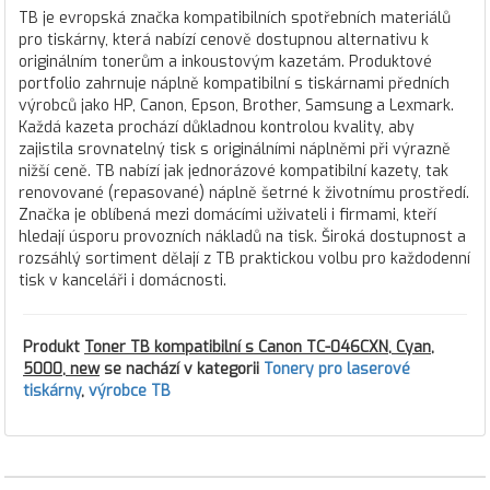
TB je evropská značka kompatibilních spotřebních materiálů
pro tiskárny, která nabízí cenově dostupnou alternativu k
originálním tonerům a inkoustovým kazetám. Produktové
portfolio zahrnuje náplně kompatibilní s tiskárnami předních
výrobců jako HP, Canon, Epson, Brother, Samsung a Lexmark.
Každá kazeta prochází důkladnou kontrolou kvality, aby
zajistila srovnatelný tisk s originálními náplněmi při výrazně
nižší ceně. TB nabízí jak jednorázové kompatibilní kazety, tak
renovované (repasované) náplně šetrné k životnímu prostředí.
Značka je oblíbená mezi domácími uživateli i firmami, kteří
hledají úsporu provozních nákladů na tisk. Široká dostupnost a
rozsáhlý sortiment dělají z TB praktickou volbu pro každodenní
tisk v kanceláři i domácnosti.
Produkt
Toner TB kompatibilní s Canon TC-046CXN, Cyan,
5000, new
se nachází v kategorii
Tonery pro laserové
tiskárny
,
výrobce TB