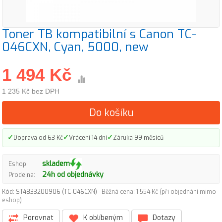
Toner TB kompatibilní s Canon TC-
046CXN, Cyan, 5000, new
1 494 Kč
1 235 Kč bez DPH
Do košíku
✓
✓
✓
Doprava od 63 Kč
Vrácení 14 dní
Záruka 99 měsíců
skladem
Eshop:
24h od objednávky
Prodejna:
Kód: ST4833200906 (TC-046CXN)
Běžná cena: 1 554 Kč (při objednání mimo
eshop)
Porovnat
K oblíbeným
Dotazy