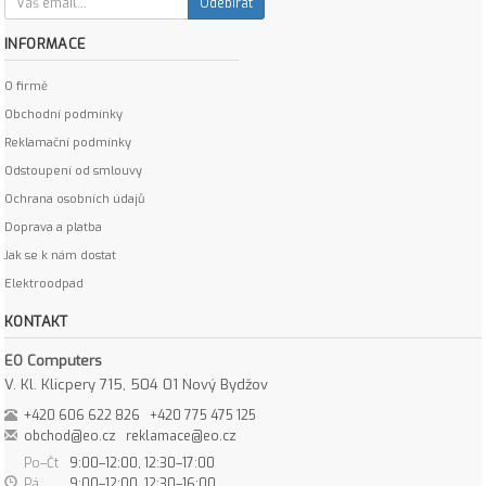
Odebírat
INFORMACE
O firmě
Obchodní podmínky
Reklamační podmínky
Odstoupení od smlouvy
Ochrana osobních údajů
Doprava a platba
Jak se k nám dostat
Elektroodpad
KONTAKT
EO Computers
V. Kl. Klicpery 715, 504 01 Nový Bydžov
+420 606 622 826
+420 775 475 125
obchod@eo.cz
reklamace@eo.cz
Po–Čt
9:00–12:00, 12:30–17:00
Pá
9:00–12:00, 12:30–16:00