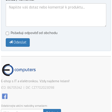
Požaduji odpověď od obchodu
Odeslat
E-shop s IT a elektronikou. Vždy najdeme řešení!
IČO: 86705342 | DIČ: CZ7702023098
Odebírejte akční nabídky emailem: