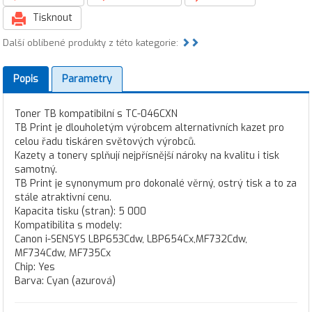
Tisknout
Další oblíbené produkty z této kategorie:
Popis
Parametry
Toner TB kompatibilní s TC-046CXN
TB Print je dlouholetým výrobcem alternativních kazet pro
celou řadu tiskáren světových výrobců.
Kazety a tonery splňují nejpřísnější nároky na kvalitu i tisk
samotný.
TB Print je synonymum pro dokonalé věrný, ostrý tisk a to za
stále atraktivní cenu.
Kapacita tisku (stran): 5 000
Kompatibilita s modely:
Canon i-SENSYS LBP653Cdw, LBP654Cx,MF732Cdw,
MF734Cdw, MF735Cx
Chip: Yes
Barva: Cyan (azurová)