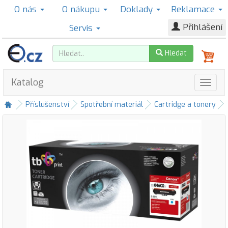
O nás
O nákupu
Doklady
Reklamace
Přihlášení
Servis
Hledat
Katalog
Příslušenství
Spotřební materiál
Cartridge a tonery