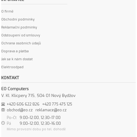
O firmě
Obchodní podmínky
Reklamační podmínky
Odstoupení od smlouvy
Ochrana osobních údajů
Doprava a platba
Jak se k nám dostat
Elektroodpad
KONTAKT
EO Computers
V. Kl. Klicpery 715, 504 01 Nový Bydžov
+420 606 622 826
+420 775 475 125
obchod@eo.cz
reklamace@eo.cz
Po–Čt
9:00–12:00, 12:30–17:00
Pá
9:00–12:00, 12:30–16:00
Mimo provozní dobu po tel. dohodě