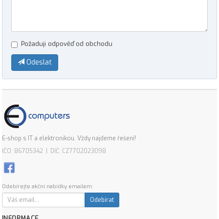
Požaduji odpověď od obchodu
Odeslat
E-shop s IT a elektronikou. Vždy najdeme řešení!
IČO: 86705342 | DIČ: CZ7702023098
Odebírejte akční nabídky emailem:
Odebírat
INFORMACE