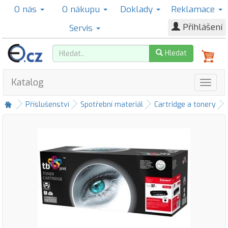
O nás
O nákupu
Doklady
Reklamace
Přihlášení
Servis
Hledat
Katalog
Příslušenství
Spotřební materiál
Cartridge a tonery