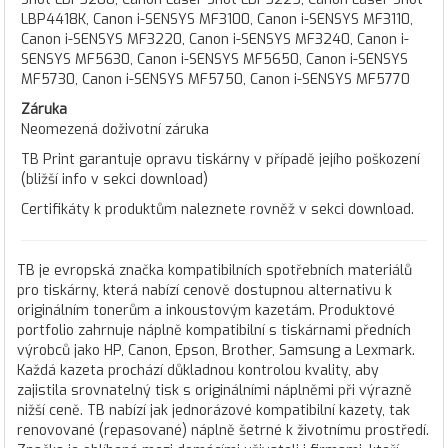
LBP4418K, Canon i-SENSYS MF3100, Canon i-SENSYS MF3110,
Canon i-SENSYS MF3220, Canon i-SENSYS MF3240, Canon i-
SENSYS MF5630, Canon i-SENSYS MF5650, Canon i-SENSYS
MF5730, Canon i-SENSYS MF5750, Canon i-SENSYS MF5770
Záruka
Neomezená doživotní záruka
TB Print garantuje opravu tiskárny v případě jejího poškození
(bližší info v sekci download)
Certifikáty k produktům naleznete rovněž v sekci download.
TB je evropská značka kompatibilních spotřebních materiálů
pro tiskárny, která nabízí cenově dostupnou alternativu k
originálním tonerům a inkoustovým kazetám. Produktové
portfolio zahrnuje náplně kompatibilní s tiskárnami předních
výrobců jako HP, Canon, Epson, Brother, Samsung a Lexmark.
Každá kazeta prochází důkladnou kontrolou kvality, aby
zajistila srovnatelný tisk s originálními náplněmi při výrazně
nižší ceně. TB nabízí jak jednorázové kompatibilní kazety, tak
renovované (repasované) náplně šetrné k životnímu prostředí.