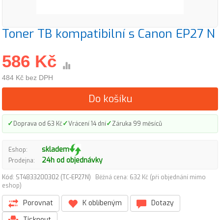
Toner TB kompatibilní s Canon EP27 N
586 Kč
484 Kč bez DPH
Do košíku
✓
✓
✓
Doprava od 63 Kč
Vrácení 14 dní
Záruka 99 měsíců
skladem
Eshop:
24h od objednávky
Prodejna:
Kód: ST4833200302 (TC-EP27N)
Běžná cena: 632 Kč (při objednání mimo
eshop)
Porovnat
K oblíbeným
Dotazy
Tisknout