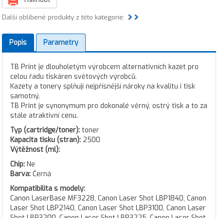
Další oblíbené produkty z této kategorie:
Popis
Parametry
TB Print je dlouholetým výrobcem alternativních kazet pro
celou řadu tiskáren světových výrobců.
Kazety a tonery splňují nejpřísnější nároky na kvalitu i tisk
samotný.
TB Print je synonymum pro dokonalé věrný, ostrý tisk a to za
stále atraktivní cenu.
Typ (cartridge/toner):
toner
Kapacita tisku (stran):
2500
Výtěžnost (ml):
Chip:
Ne
Barva:
Černá
Kompatibilita s modely:
Canon LaserBase MF3228, Canon Laser Shot LBP1840, Canon
Laser Shot LBP2140, Canon Laser Shot LBP3100, Canon Laser
Shot LBP3200, Canon Laser Shot LBP3225, Canon Laser Shot