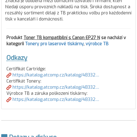
Značka je oblíbená mezi domácími uživateli i firmami, kteří
hledají úsporu provozních nákladů na tisk. Široká dostupnost a
rozsáhlý sortiment dělají z TB praktickou volbu pro každodenní
tisk v kanceláři i domácnosti.
Produkt
Toner TB kompatibilní s Canon EP27 N
se nachází v
kategorii
Tonery pro laserové tiskárny
,
výrobce TB
Odkazy
Certifikát Cartridge:
https://katalog.atcomp.cz/katalog/48332…
Certifikát Tonery:
https://katalog.atcomp.cz/katalog/48332…
Výrobce TB a záruka poškození tiskárny:
https://katalog.atcomp.cz/katalog/48332…