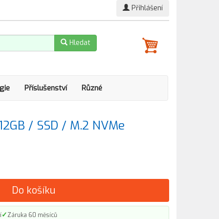
Přihlášení
Hledat
gie
Příslušenství
Různé
12GB / SSD / M.2 NVMe
Do košíku
✓
í
Záruka 60 měsíců