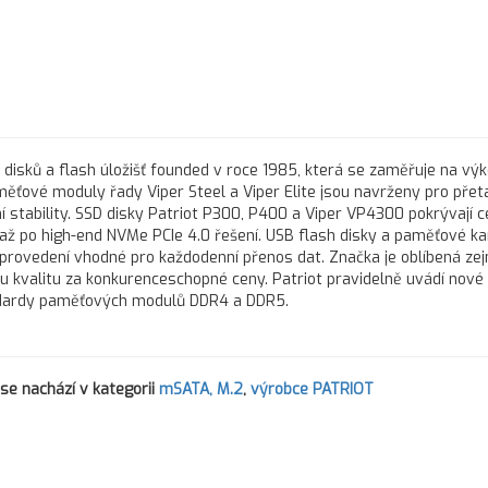
disků a flash úložišť founded v roce 1985, která se zaměřuje na vý
ěťové moduly řady Viper Steel a Viper Elite jsou navrženy pro přet
stability. SSD disky Patriot P300, P400 a Viper VP4300 pokrývají c
ž po high-end NVMe PCIe 4.0 řešení. USB flash disky a paměťové ka
é provedení vhodné pro každodenní přenos dat. Značka je oblíbená ze
ou kvalitu za konkurenceschopné ceny. Patriot pravidelně uvádí nové
tandardy paměťových modulů DDR4 a DDR5.
se nachází v kategorii
mSATA, M.2
,
výrobce PATRIOT