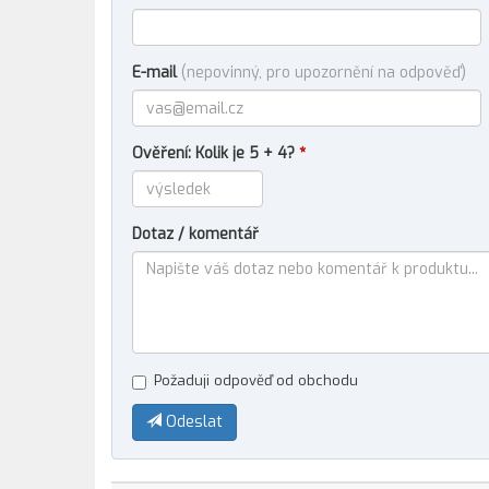
E-mail
(nepovinný, pro upozornění na odpověď)
Ověření: Kolik je 5 + 4?
*
Dotaz / komentář
Požaduji odpověď od obchodu
Odeslat