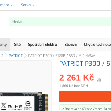
amace
Servis
enty
Sítě
Spotřební elektro
Zábava
Chytré technolo
.2
PATRIOT
PATRIOT P300 / 512GB / SSD / M.2 NVMe
PATRIOT P300 / 5
2 261 Kč
1 869 Kč bez DPH
✓
✓
Doprava od 63 Kč
Vrácení 14 dn