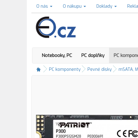
O nás
O nákupu
Doklady
Rekl
Notebooky, PC
PC doplňky
PC kompon
PC komponenty
Pevné disky
mSATA, M