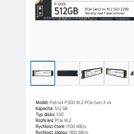
Model:
Patriot P300 M.2 PCIe Gen 3 x4
Kapacita:
512 GB
Typ disku:
SSD
Rozhraní:
PCIe M.2
Rychlost čtení:
1700 MB/s
Rychlost zápisu:
1100 MB/s