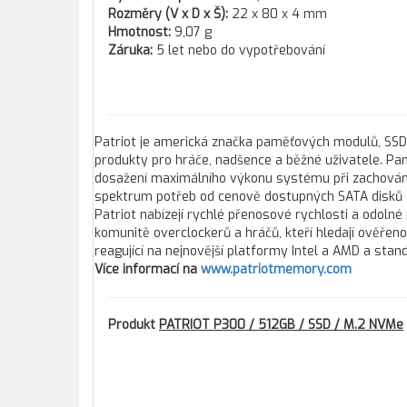
Rozměry (V x D x Š):
22 x 80 x 4 mm
Hmotnost:
9,07 g
Záruka:
5 let nebo do vypotřebování
Patriot je americká značka paměťových modulů, SSD 
produkty pro hráče, nadšence a běžné uživatele. Pam
dosažení maximálního výkonu systému při zachování 
spektrum potřeb od cenově dostupných SATA disků a
Patriot nabízejí rychlé přenosové rychlosti a odoln
komunitě overclockerů a hráčů, kteří hledají ověřen
reagující na nejnovější platformy Intel a AMD a s
Více informací na
www.patriotmemory.com
Produkt
PATRIOT P300 / 512GB / SSD / M.2 NVMe