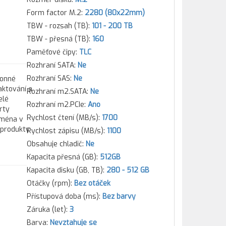
Form factor M.2:
2280 (80x22mm)
TBW - rozsah (TB):
101 - 200 TB
TBW - přesná (TB):
160
Paměťové čipy:
TLC
Rozhraní SATA:
Ne
Rozhraní SAS:
Ne
konné
aktování a
Rozhraní m2.SATA:
Ne
elé
Rozhraní m2.PCIe:
Ano
rty
Rychlost čtení (MB/s):
1700
jména v
 produkty
Rychlost zápisu (MB/s):
1100
Obsahuje chladič:
Ne
Kapacita přesná (GB):
512GB
Kapacita disku (GB, TB):
280 - 512 GB
Otáčky (rpm):
Bez otáček
Přístupová doba (ms):
Bez barvy
Záruka (let):
3
Barva:
Nevztahuje se