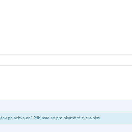
něny po schválení.
Přihlaste se
pro okamžité zveřejnění.