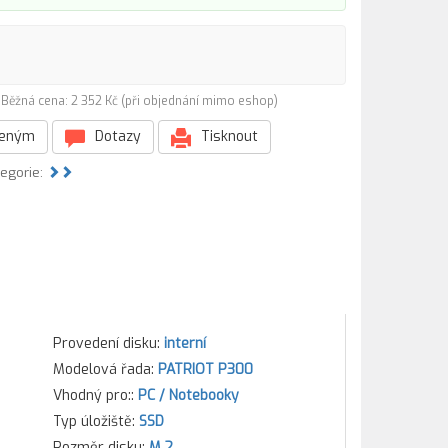
)
Běžná cena: 2 352 Kč (při objednání mimo eshop)
beným
Dotazy
Tisknout
tegorie:
Provedení disku:
interní
Modelová řada:
PATRIOT P300
Vhodný pro::
PC / Notebooky
Typ úložiště:
SSD
Rozměr disku:
M.2