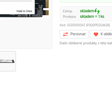
skladem
Eshop:
skladem = 1 ks
Prodejna:
Kód: SP20505047 (P300P512GM28
Porovnat
K oblí
Další oblíbené produkty z této ka