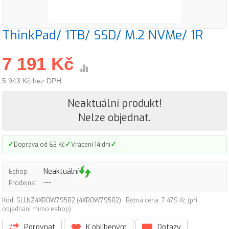
ThinkPad/ 1TB/ SSD/ M.2 NVMe/ 1R
7 191 Kč
5 943 Kč bez DPH
Neaktuální produkt!
Nelze objednat.
✓
✓
✓
Doprava od 63 Kč
Vrácení 14 dní
Neaktuální
Eshop:
---
Prodejna:
Kód: SLLNZ4XB0W79582 (4XB0W79582)
Běžná cena: 7 479 Kč (při
objednání mimo eshop)
Porovnat
K oblíbeným
Dotazy