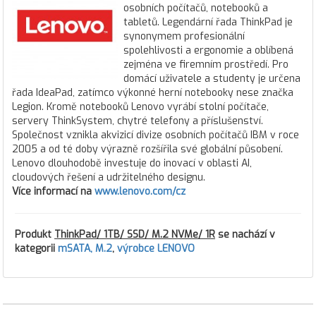
osobních počítačů, notebooků a
tabletů. Legendární řada ThinkPad je
synonymem profesionální
spolehlivosti a ergonomie a oblíbená
zejména ve firemním prostředí. Pro
domácí uživatele a studenty je určena
řada IdeaPad, zatímco výkonné herní notebooky nese značka
Legion. Kromě notebooků Lenovo vyrábí stolní počítače,
servery ThinkSystem, chytré telefony a příslušenství.
Společnost vznikla akvizicí divize osobních počítačů IBM v roce
2005 a od té doby výrazně rozšířila své globální působení.
Lenovo dlouhodobě investuje do inovací v oblasti AI,
cloudových řešení a udržitelného designu.
Více informací na
www.lenovo.com/cz
Produkt
ThinkPad/ 1TB/ SSD/ M.2 NVMe/ 1R
se nachází v
kategorii
mSATA, M.2
,
výrobce LENOVO