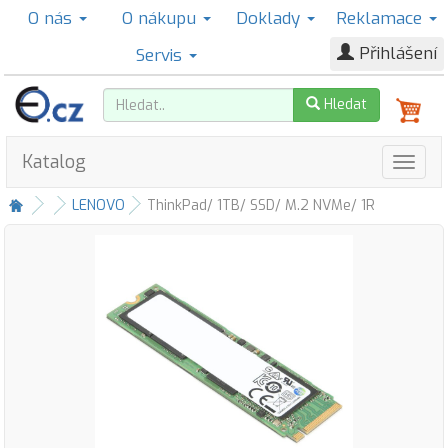
O nás
O nákupu
Doklady
Reklamace
Přihlášení
Servis
Hledat
Katalog
LENOVO
ThinkPad/ 1TB/ SSD/ M.2 NVMe/ 1R