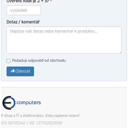
Ověření: Kolik je 2 + 3?
*
Dotaz / komentář
Požaduji odpověď od obchodu
Odeslat
E-shop s IT a elektronikou. Vždy najdeme řešení!
IČO: 86705342 | DIČ: CZ7702023098