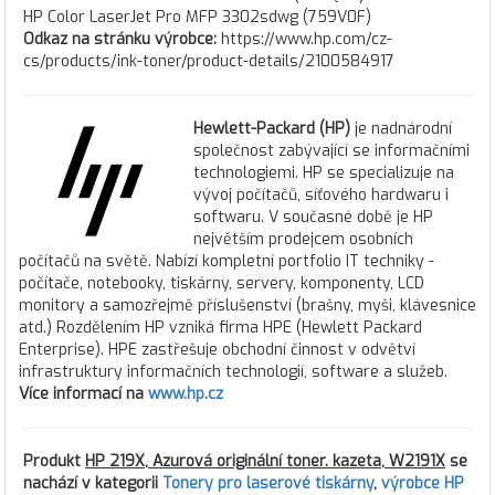
HP Color LaserJet Pro MFP 3302sdwg (759V0F)
Odkaz na stránku výrobce:
https://www.hp.com/cz-
cs/products/ink-toner/product-details/2100584917
Hewlett-Packard (HP)
je nadnárodní
společnost zabývající se informačními
technologiemi. HP se specializuje na
vývoj počítačů, síťového hardwaru i
softwaru. V současné době je HP
největším prodejcem osobních
počítačů na světě. Nabízí kompletní portfolio IT techniky -
počítače, notebooky, tiskárny, servery, komponenty, LCD
monitory a samozřejmě příslušenství (brašny, myši, klávesnice
atd.) Rozdělením HP vzniká firma HPE (Hewlett Packard
Enterprise). HPE zastřešuje obchodní činnost v odvětví
infrastruktury informačních technologií, software a služeb.
Více informací na
www.hp.cz
Produkt
HP 219X, Azurová originální toner. kazeta, W2191X
se
nachází v kategorii
Tonery pro laserové tiskárny
,
výrobce HP