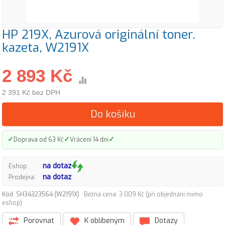
HP 219X, Azurová originální toner.
kazeta, W2191X
2 893 Kč
2 391 Kč bez DPH
Do košíku
✓
✓
✓
Doprava od 63 Kč
Vrácení 14 dní
na dotaz
Eshop:
na dotaz
Prodejna:
Kód: SH34323564 (W2191X)
Běžná cena: 3 009 Kč (při objednání mimo
eshop)
Porovnat
K oblíbeným
Dotazy