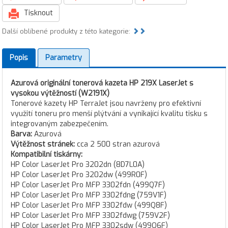
Tisknout
Další oblíbené produkty z této kategorie:
Popis
Parametry
Azurová originální tonerová kazeta HP 219X LaserJet s
vysokou výtěžností (W2191X)
Tonerové kazety HP TerraJet jsou navrženy pro efektivní
využití toneru pro menší plýtvání a vynikající kvalitu tisku s
integrovaným zabezpečením.
Barva:
Azurová
Výtěžnost stránek:
cca 2 500 stran azurová
Kompatibilní tiskárny:
HP Color LaserJet Pro 3202dn (8D7L0A)
HP Color LaserJet Pro 3202dw (499R0F)
HP Color LaserJet Pro MFP 3302fdn (499Q7F)
HP Color LaserJet Pro MFP 3302fdng (759V1F)
HP Color LaserJet Pro MFP 3302fdw (499Q8F)
HP Color LaserJet Pro MFP 3302fdwg (759V2F)
HP Color LaserJet Pro MFP 3302sdw (499Q6F)