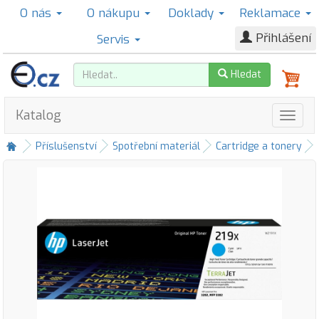
O nás
O nákupu
Doklady
Reklamace
Přihlášení
Servis
Hledat
Katalog
Příslušenství
Spotřební materiál
Cartridge a tonery