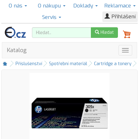
O nás
O nákupu
Doklady
Reklamace
Přihlášení
Servis
Hledat
Katalog
Příslušenství
Spotřební materiál
Cartridge a tonery