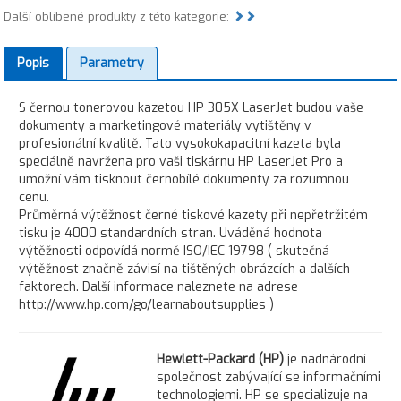
Další oblíbené produkty z této kategorie:
Popis
Parametry
S černou tonerovou kazetou HP 305X LaserJet budou vaše
dokumenty a marketingové materiály vytištěny v
profesionální kvalitě. Tato vysokokapacitní kazeta byla
speciálně navržena pro vaši tiskárnu HP LaserJet Pro a
umožní vám tisknout černobílé dokumenty za rozumnou
cenu.
Průměrná výtěžnost černé tiskové kazety při nepřetržitém
tisku je 4000 standardních stran. Uváděná hodnota
výtěžnosti odpovídá normě ISO/IEC 19798 ( skutečná
výtěžnost značně závisí na tištěných obrázcích a dalších
faktorech. Další informace naleznete na adrese
http://www.hp.com/go/learnaboutsupplies )
Hewlett-Packard (HP)
je nadnárodní
společnost zabývající se informačními
technologiemi. HP se specializuje na