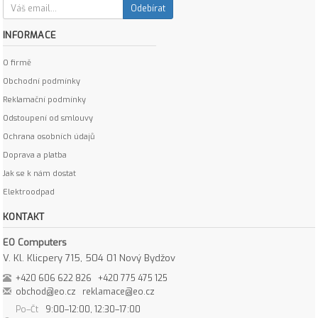
Odebírat
INFORMACE
O firmě
Obchodní podmínky
Reklamační podmínky
Odstoupení od smlouvy
Ochrana osobních údajů
Doprava a platba
Jak se k nám dostat
Elektroodpad
KONTAKT
EO Computers
V. Kl. Klicpery 715, 504 01 Nový Bydžov
+420 606 622 826
+420 775 475 125
obchod@eo.cz
reklamace@eo.cz
Po–Čt
9:00–12:00, 12:30–17:00