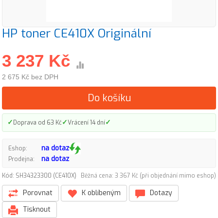
HP toner CE410X Originální
3 237 Kč
2 675 Kč bez DPH
Do košíku
✓
✓
✓
Doprava od 63 Kč
Vrácení 14 dní
na dotaz
Eshop:
na dotaz
Prodejna:
Kód: SH34323300 (CE410X)
Běžná cena: 3 367 Kč (při objednání mimo eshop)
Porovnat
K oblíbeným
Dotazy
Tisknout