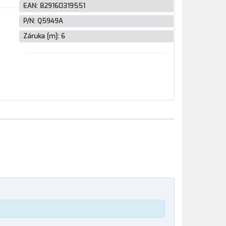
EAN:
829160319551
P/N:
Q5949A
Záruka [m]:
6