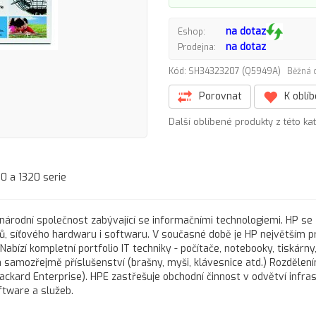
na dotaz
Eshop:
na dotaz
Prodejna:
Kód: SH34323207 (Q5949A)
Běžná 
Porovnat
K oblí
Další oblíbené produkty z této ka
60 a 1320 serie
národní společnost zabývající se informačními technologiemi. HP se
ačů, síťového hardwaru i softwaru. V současné době je HP největším 
Nabízí kompletní portfolio IT techniky - počítače, notebooky, tiskárny
samozřejmě příslušenství (brašny, myši, klávesnice atd.) Rozdělen
ackard Enterprise). HPE zastřešuje obchodní činnost v odvětví infra
ftware a služeb.