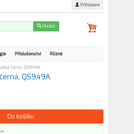
Přihlášení
Hledat
gie
Příslušenství
Různé
azeta černá, Q5949A
 černá, Q5949A
Do košíku
✓
í