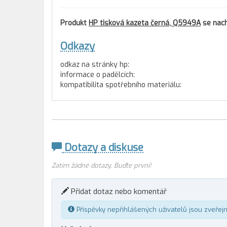
Produkt
HP tisková kazeta černá, Q5949A
se nach
Odkazy
odkaz na stránky hp:
informace o padělcích:
kompatibilita spotřebního materiálu:
Dotazy a diskuse
Zatím žádné dotazy. Buďte první!
Přidat dotaz nebo komentář
Příspěvky nepřihlášených uživatelů jsou zveřej