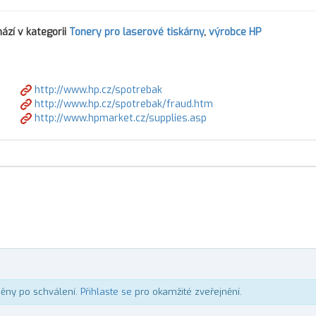
ází v kategorii
Tonery pro laserové tiskárny
,
výrobce HP
http://www.hp.cz/spotrebak
http://www.hp.cz/spotrebak/fraud.htm
http://www.hpmarket.cz/supplies.asp
něny po schválení.
Přihlaste se
pro okamžité zveřejnění.