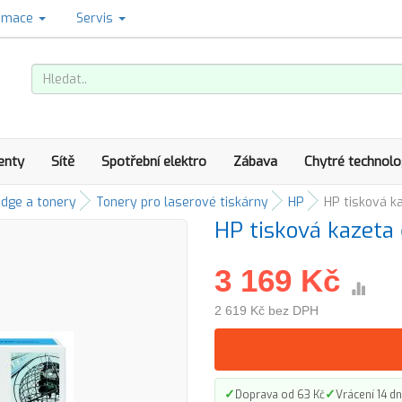
amace
Servis
enty
Sítě
Spotřební elektro
Zábava
Chytré technolo
idge a tonery
Tonery pro laserové tiskárny
HP
HP tisková k
HP tisková kazeta
3 169 Kč
2 619 Kč bez DPH
✓
✓
Doprava od 63 Kč
Vrácení 14 dn