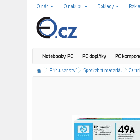
O nás
O nákupu
Doklady
Rekl
Notebooky, PC
PC doplňky
PC kompon
Příslušenství
Spotřební materiál
Cartr