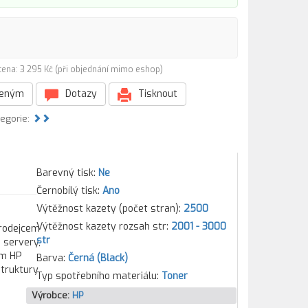
cena: 3 295 Kč (při objednání mimo eshop)
beným
Dotazy
Tisknout
tegorie:
Barevný tisk:
Ne
Černobílý tisk:
Ano
Výtěžnost kazety (počet stran):
2500
Výtěžnost kazety rozsah str:
2001 - 3000
prodejcem
str
, servery,
ím HP
Barva:
Černá (Black)
struktury
Typ spotřebního materiálu:
Toner
Výrobce:
HP