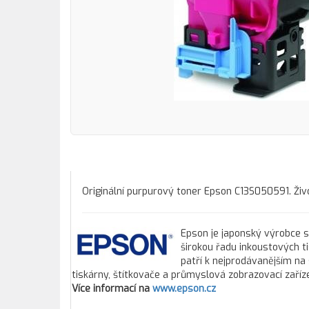
Originální purpurový toner Epson C13S050591. Živ
Epson je japonský výrobce s 
širokou řadu inkoustových t
patří k nejprodávanějším na 
tiskárny, štítkovače a průmyslová zobrazovací zaříze
Více informací na
www.epson.cz