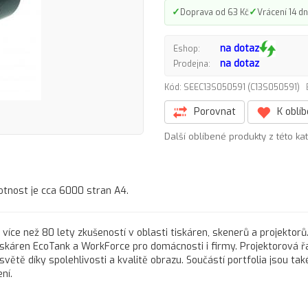
✓
✓
Doprava od 63 Kč
Vrácení 14 dn
na dotaz
Eshop:
na dotaz
Prodejna:
Kód: SEEC13S050591 (C13S050591)
Porovnat
K oblí
Další oblíbené produkty z této ka
otnost je cca 6000 stran A4.
více než 80 lety zkušeností v oblasti tiskáren, skenerů a projektorů.
iskáren EcoTank a WorkForce pro domácnosti i firmy. Projektorová 
světě díky spolehlivosti a kvalitě obrazu. Součástí portfolia jsou ta
ní.