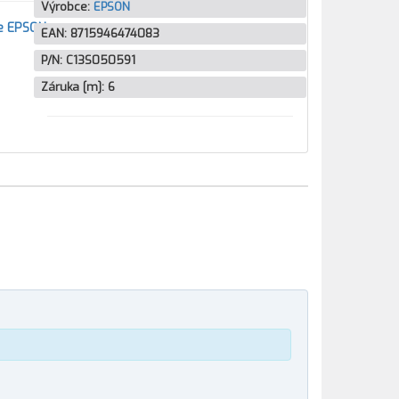
Výrobce:
EPSON
e EPSON
EAN:
8715946474083
P/N:
C13S050591
Záruka [m]:
6