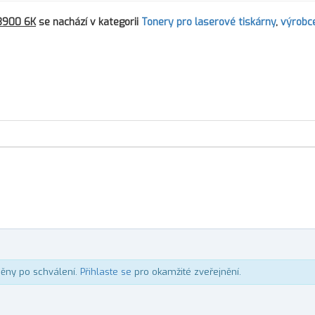
C3900 6K
se nachází v kategorii
Tonery pro laserové tiskárny
,
výrobc
něny po schválení.
Přihlaste se
pro okamžité zveřejnění.