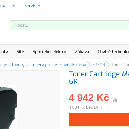
amace
Servis
enty
Sítě
Spotřební elektro
Zábava
Chytré technolo
idge a tonery
Tonery pro laserové tiskárny
EPSON
Toner Ca
Toner Cartridge 
6K
4 942 Kč
4 084 Kč bez DPH