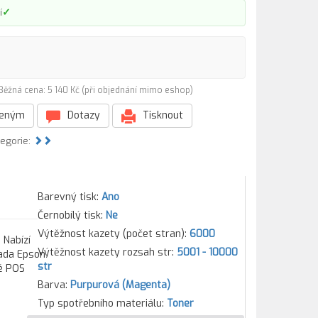
✓
í
Běžná cena: 5 140 Kč (při objednání mimo eshop)
beným
Dotazy
Tisknout
tegorie:
Barevný tisk:
Ano
Černobílý tisk:
Ne
Výtěžnost kazety (počet stran):
6000
 Nabízí
Výtěžnost kazety rozsah str:
5001 - 10000
řada Epson
str
ké POS
Barva:
Purpurová (Magenta)
Typ spotřebního materiálu:
Toner