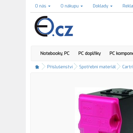
O nás
O nákupu
Doklady
Rekl
Notebooky, PC
PC doplňky
PC kompon
Příslušenství
Spotřební materiál
Cartr